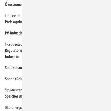
Ökostromer vereint
Frankreich
Preiskapriolen wegen unflexibler Atomkraft beunruhigen Paris
PV-Industie schaut auf China
Norddeutsches Reallabor
Regulatorische Hürden blockieren grünen Wasserstoff in der
Industrie
Solarzubau bei 17,5 GW
Sonne für Industrie in Italien
Strukturwandel von Kohle auf Erneuerbare
S peicher unterstützt Kommune
BEE-Energiedialog