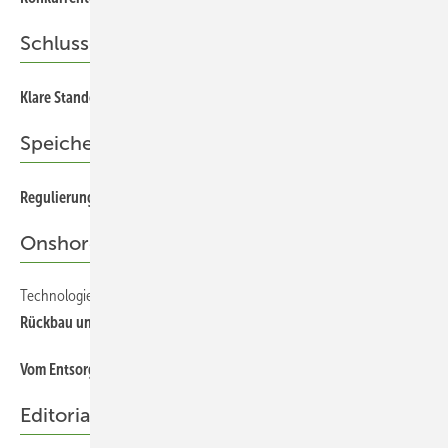
Schlussgedanke
Klare Standortentscheidungen
Speicher
Regulierung zwischen Aufbruch und Blockade
Onshore-Wind
Technologie
Rü ckbau und Recycling im Visier
Vom Entsorgungsproblem zur Rohstoffquelle
Editorial