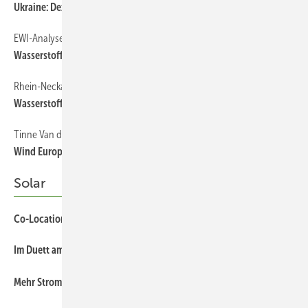
Ukraine: Dezentrale Energien entscheidend
EWI-Analyse
Wasserstoff in Deutschland deutlich hinter Zeitplan
Rhein-Neckar-Region
Wasserstoff-Elektrobusse durch Kälte ausgebremst
Tinne Van der Straeten
Wind Europe statt Regierung
Solar
Co-Location: Warum Daten den Unterschied machen
Im Duett am Netz
M ehr Strom vom Acker