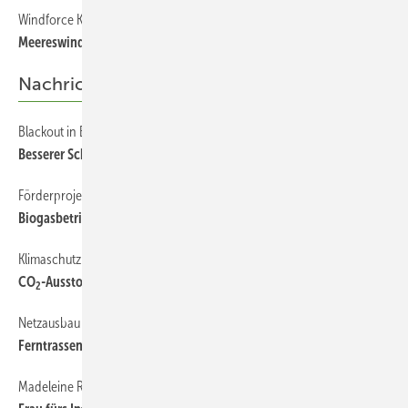
Windforce Konferenz
Meereswindkraft unter der Lupe
Nachrichten
Blackout in Berlin
Besserer Schutz fürs Netz
Förderprojekt für Flexible Kraftwerke
Biogasbetriebe für Wärmenetze
Klimaschutz in Deutschland
CO
-Ausstoß kaum noch weniger
2
Netzausbau
Ferntrassengenehmigung im Plan
Madeleine Roßberg