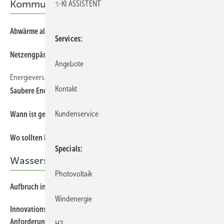
Kommunen
✨KI ASSISTENT
Abwärme als Schlüssel der kommunalen Wärmewende
Services
Netzengpässe entschärfen
Angebote
Energieversorger
Kontakt
Saubere Energie statt heißer Luft
Kundenservice
Wann ist genug genug ?
Wo so llten Elektrolyseure entstehen?
Specials
Wasserstoff
Photovoltaik
Aufbruch in Blockadezeiten
Windenergie
I nnovationsausschreibungen nach EEG: Technische
Anforderungen sicher nachweisen
H2