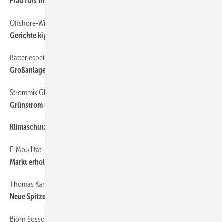
Frau fürs Internationale
Offshore-Windparks USA
Gerichte kippen Trumps Erlasse
Batteriespeicher-Boom
Großanlagen treiben Wachstum - Rückgang bei Heimspeichern
Strommix Global und in der EU
Grünstrom übernimmt Führung
Klimaschutz ohne Banker
E-Mobilität
Markt erholt sich 2025
Thomas Karle
Neue Spitze für Biogasverband
Björn Sossong