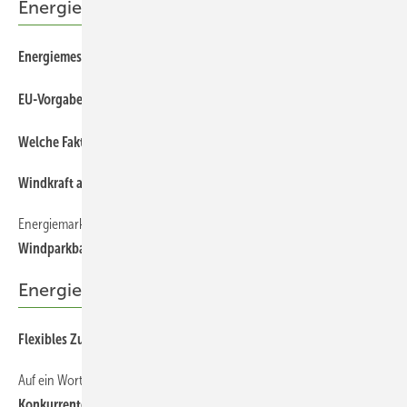
Energiemärkte weltweit
Energiemesse wächst und blickt auf Kommunen
EU-Vorgaben helfen
Welche Faktoren beeinflussen die Energiewende im Eigenheim?
Windkraft auf Rennwegkurs
Energiemarkt
Windparkbau wieder aufgefrischt
Energierecht
Flexibles Zusammenspiel
Auf ein Wort
Konkurrenten im Ringen um Rohstoffe