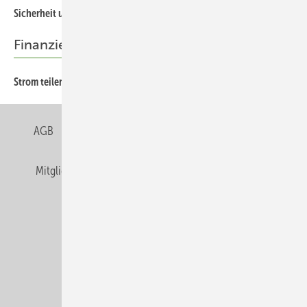
Si cherheit und Wertschöpfung
Finanzierung
Strom teilen statt Krise verwalten
AGB
Datenschutz
Gentner Verlag
Impressum
Mitgliedschaften und Engagement
Privacy Manager
Veranstaltungen / Webinare
© Alfons W. Gentner Verlag GmbH & Co. KG