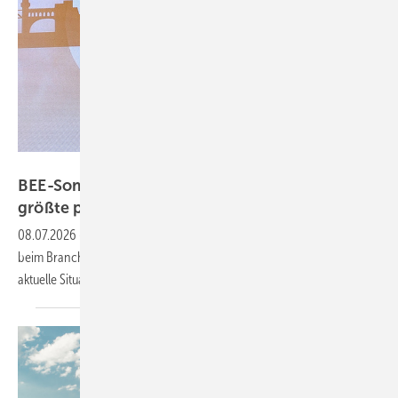
Nicole Weinhold
BEE-Sommerfest: Erneuerbaren-Rekorde und
größte politische
Herausforderungen
08.07.2026
-
Gäste aus Politik, Unternehmen und Gesellschaft kamen
beim Branchentreffen der Erneuerbaren zusammen, um sich über die
aktuelle Situation der Erneuerbaren auszutauschen und zu
feiern.