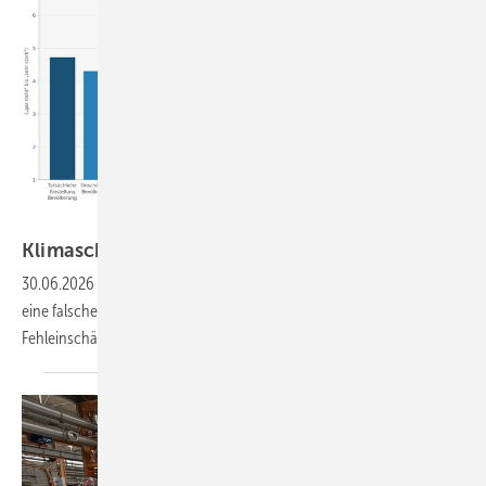
Timur Sevincer, Luisa Hostlowsky, Fenja Styhler, Wilhelm Hofmann
Klimaschutz ist populärer als Politiker
glauben
30.06.2026
-
Dass Klimaschutzmaßnahmen Wählerstimmen kosten, ist
eine falsche Wahrnehmung der Politik, ergab eine Studie. Doch diese
Fehleinschätzung kann fatale Folgen
haben.