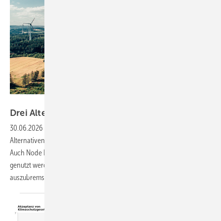
BayWa r.e.
Drei Alternativen zum
Redispatch-Vorbehalt
30.06.2026
-
Enervis hat sich im Auftrag von Green Planet Energy
Alternativen zu den derzeitigen Plänen des Netzpakets angeschaut.
Auch Node Energy hat noch einen Vorschlag, wie Netze effizienter
genutzt werden, ohne den Ausbau von Photovoltaik und Windkraft
auszubremsen.