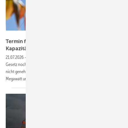
Velka Botička
Termin für erste Ausschreibung für
Kapazitätsmarkt
festgelegt
21.07.2026
-
Die erste Runde endet am 8. Oktober 2026 – obwohl das
Gesetz noch gar nicht in Kraft getreten ist und auch von Brüssel noch
nicht genehmigt wurde. Der Höchstwert liegt bei 244.000 Euro pro
Megawatt und
Jahr.