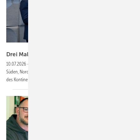
Foto: World Economic Forum / Faruk Pinjo (CC BY-NC-SA 4.0)
Drei Mal Modell
Europa
10.07.2026
-
Hersteller aus China: Mit je einer Bauplattform für den
Süden, Norden und die See startet Ming Yang in den Windkraftmarkt
des
Kontinents.