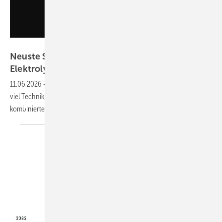
GEM
Neuste Solartechnik, Windernte-Verbesserer,
Elektrolyse als
Bürgerenergie
11.06.2026
-
Die neue Ausgabe unseres Magazins ist da. Wir erklären
viel Technik, geben Einblick in Märkte wie Italien und in den Nutzen
kombinierter Systeme für grüne
Energie.