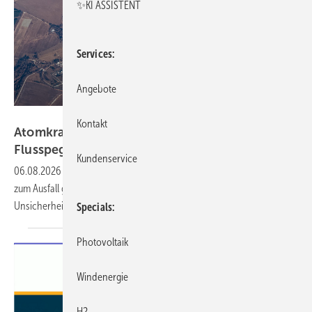
✨KI ASSISTENT
Services
Angebote
francescosgura - stock.adobe.com
Kontakt
Atomkraft schwächelt unter sinkenden
Flusspegeln
Kundenservice
06.08.2026
-
Die Hitze- und regenarme Periode dieses Sommers führt
zum Ausfall gleich einiger Kernkraftwerke im Süden Europas.
Unsicherheit nimmt mit Hitze noch
zu.
Specials
Photovoltaik
Windenergie
H2