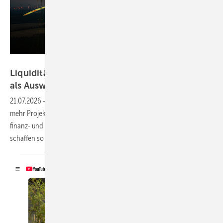
Flightseeing
Liquidität statt Kapitalbindung: Projektverkauf
als Ausweg aus dem
Entwicklerdilemma
21.07.2026
-
In einem anspruchsvollen Marktumfeld veräußern immer
mehr Projektentwickler herausfordernde Wind- und Solarprojekte an
finanz- und umsetzungsstarke Partner wie die UKA-Gruppe – und
schaffen so Freiräume für neues
Wachstum.