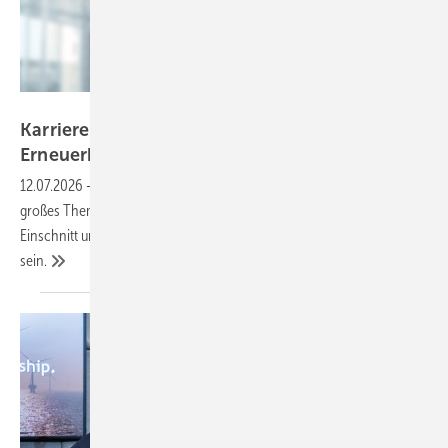
Mercuri Urval
Karriere-Resilienz in der
Erneuerbaren-Branche
12.07.2026
-
Personalabbau ist derzeit in der Energiebranche ein
großes Thema. Für die Betroffenen ist die Kündigung ein tiefer
Einschnitt und ein Verlust an Stabilität. Sie kann aber eine Chance
sein.