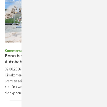
Die Autobahn GmbH des Bundes
Kommentar
Bonn beschwört den Klimaschutz, Berlin baut
Autobahnen
09.06.2026
-
Während Umweltminister Schneider bei der
Klimakonferenz am Rhein für internationalen Klimaschutz wirbt,
bremsen seine Kabinettskollegen die Energiewende an vielen Enden
aus. Das kostet internationale Glaubwürdigkeit – nimmt Deutschland
die eigenen Ziele noch
ernst?