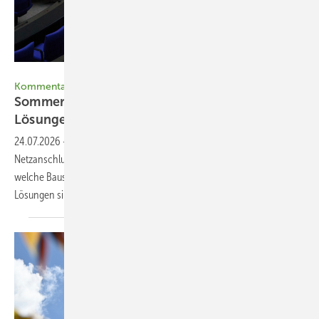
Taucova - stock.adobe.com
Kommentar
Sommer der Reformen: Probleme erkannt,
Lösungen
verfehlt!
24.07.2026
-
Mit den Entwürfen zum EEG 2027 und
Netzanschlusspaket hat das Wirtschaftsministerium zwar erkannt,
welche Baustellen die Transformation aufweist. Die vorgeschlagenen
Lösungen sind jedoch weit von der Realität
entfernt.