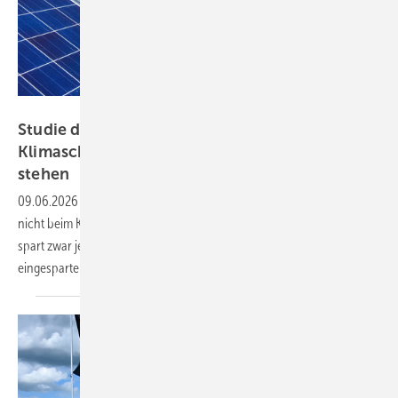
eco-tec.at
Studie der Uni Graz zeigt: Kürzungen beim
Klimaschutz kommen Österreich teuer zu
stehen
09.06.2026
-
Bei der Budgetsanierung sollte die Regierung in Wien
nicht beim Klimaschutz und bei der Energiewende kürzen. Denn das
spart zwar jetzt Geld, kostet mittelfristig aber ein Vielfaches der
eingesparten
Mittel.