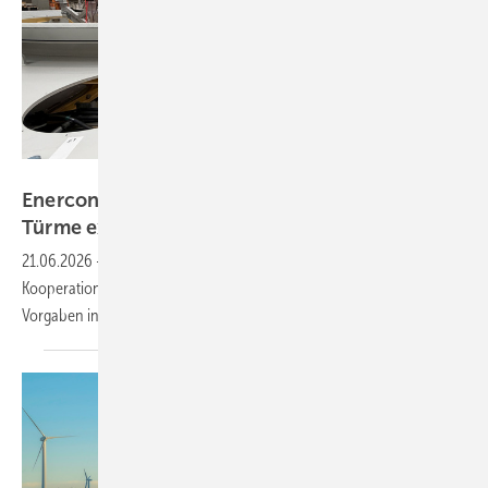
ENERCON
Enercon fertigt in Türkei jetzt Generatoren und
Türme extra – auch für Europas
Südosten
21.06.2026
-
Windturbinenbauer erweitert mit örtlichem
Kooperationspartner die Fertigungstiefe im Markt, um neuen
Vorgaben in Türkei-Ausschreibungen zu
folgen.