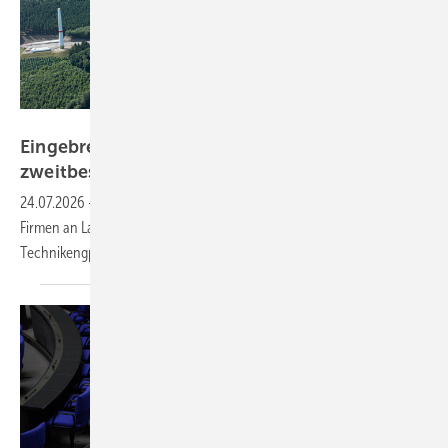
Trianel
Eingebremster Boom: Weiterhin nur
zweitbester Windparkzubau in Halbjahr
Eins
24.07.2026
-
2,363 Gigawatt schalteten Windstrom erzeugende
Firmen an Land ab Januar bis Juni bundesweit neu an. Netz- und
Technikengpässe verzögern
Rekordzubau.