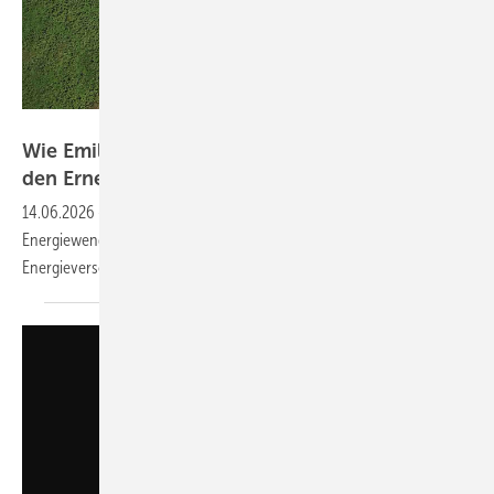
RWE
Wie Emilia-Romagna und RWE in Italien nun
den Erneuerbaren-Ausbau
anpacken
14.06.2026
-
Das neue Wettbewerbsregime Fer X definitivo für die
Energiewende bekam grünes Licht aus Brüssel. Regionen und
Energieversorger sehen viel
Potenzial.