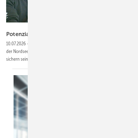
Foto: Tilman Weber
Potenzial-Pflege auf
Borkum
10.07.2026
-
36 Spezialisten von Deutsche Windtechnik warten von
der Nordseeinsel aus zehn Jahr lang einen Offshore-Windpark und
sichern seine
Effizienz.