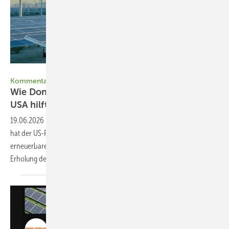
Jason - stock.adobe.com
Kommentar
Wie Donald Trump der Energiewende in den
USA
hilft
19.06.2026
-
Trotz seiner Aussagen und politischen Entscheidungen
hat der US-Präsident dafür gesorgt, dass der Ausbau von
erneuerbarer Energieinfrastruktur in seinem Land ansteigt. Auch die
Erholung des globalen Ölmarkts wird das nicht
aufhalten.