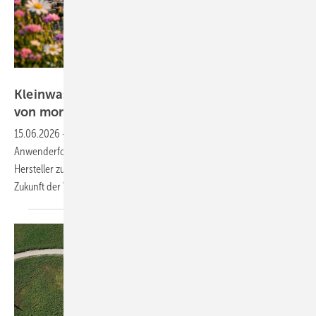
Mit ChatGPT generiertes Bild
Kleinwasserkraft-Forum zeigt Technologien
von
morgen
15.06.2026
-
Von digitaler Intelligenz bis Aquathermie: Das 29.
Anwenderforum Kleinwasserkraft bringt Experten, Betreiber und
Hersteller zum Austausch über Innovationen, Nachhaltigkeit und die
Zukunft der Wasserkraft
zusammen.