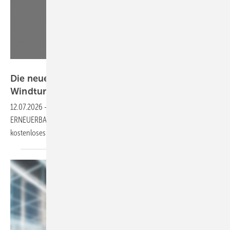
GEM
Die neue Ausgabe ist da: Chinesischen
Windturbinen für
Europa
12.07.2026
-
Schauen Sie jetzt rein in das neue Magazin von
ERNEUERBARE ENERGIEN, als Print oder Download – und als
kostenloses
Probeheft.