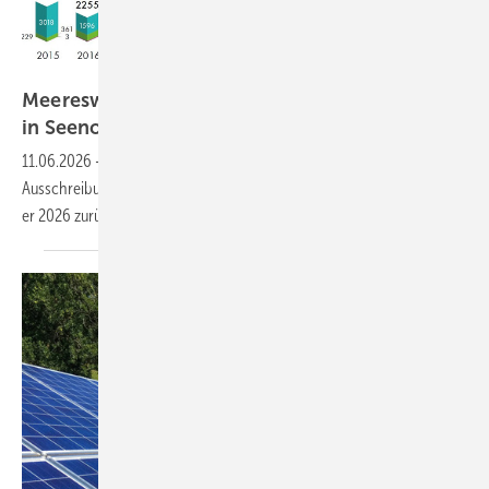
GWEC
Meereswindkraftzubau blieb mit 9,3 Gigawatt
in Seenot –
letztmalig
11.06.2026
-
Offshore Wind stockte im vergangenen Jahr nach Fehl-
Ausschreibungen und verspäteten Netzanschlüssen nochmals. Kehrt
er 2026 zurück auf die
Welle?