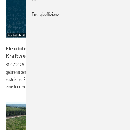
Energieeffizienz
Screenshot – GEM
Flexibilisierung von Biogas statt teurer
Kraftwerksneubauten
31.07.2026
-
Die Pläne des Bundeswirtschaftsministeriums für einen
gebremsten Ausbau von erneuerbaren Energien durch entsprechend
restriktive Regelungen im künftigen EEG und im Netzpaket würden für
eine teurere, unsichere Energieversorgung
sorgen.