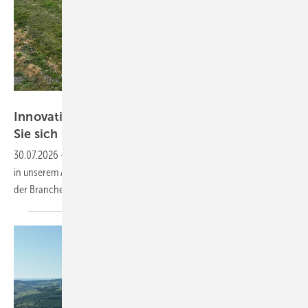
Stadt Sundern
Innovativ, projektfreudig, vorbereitet? Tragen
Sie sich ins neue Branchenbuch
ein!
30.07.2026
-
EEG 2027 und was sonst kommt: Zeigen Sie gerade jetzt
in unserem Adressbuch der Wind- und Solarenergie, wo Sie als Akteur
der Branche die Zukunft
mitgestalten.