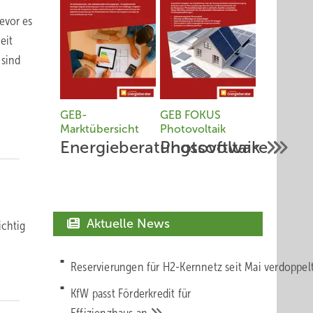
evor es
eit
 sind
GEB-
GEB FOKUS
Marktübersicht
Photovoltaik
Energieberatungssoftware
Photovoltaik
Aktuelle News
ichtig
Reservierungen für H2-Kernnetz seit Mai verdoppe
KfW passt Förderkredit für