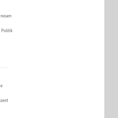
h neuen
Politik
ie
ozent