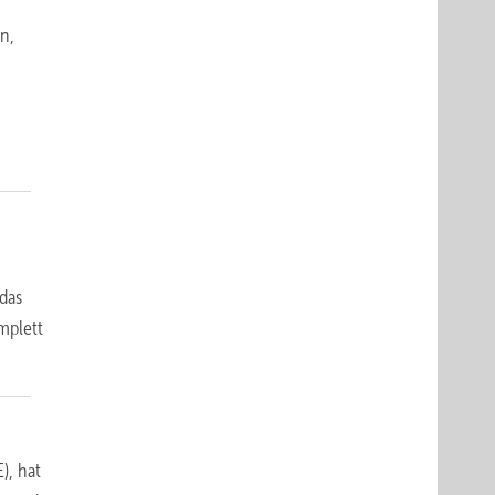
n,
das
mplett
), hat