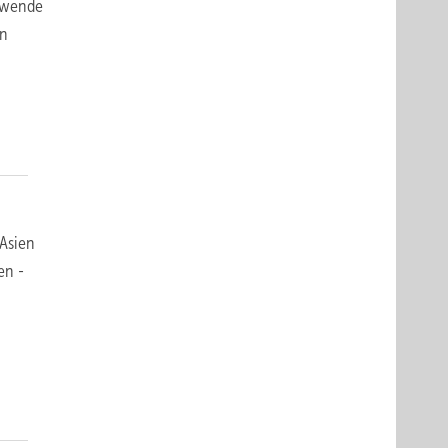
iewende
in
 Asien
en -