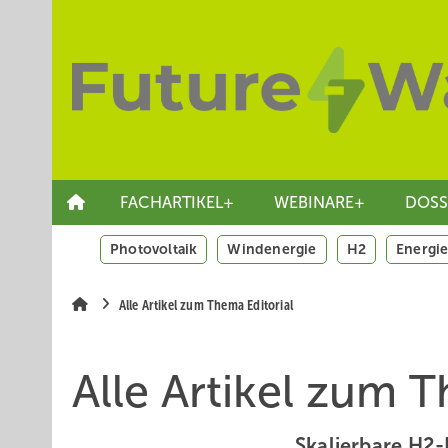
Springe
Skip
Skip
zum
to
to
Hauptinhalt
main
site
navigation
search
FACHARTIKEL+
WEBINARE+
DOSS
Photovoltaik
Windenergie
H2
Energie
Alle Artikel zum Thema Editorial
Alle Artikel zum T
Skalierbare
H2-