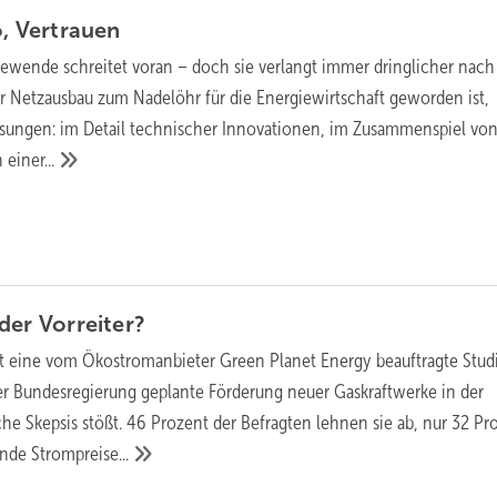
o,
Vertrauen
iewende schreitet voran – doch sie verlangt immer dringlicher nac
r Netz­ausbau zum Nadelöhr für die Energiewirtschaft geworden ist,
ösungen: im Detail technischer Innovationen, im Zusammenspiel von 
in
einer...
oder
Vorreiter?
t eine vom Ökostromanbieter Green Planet Energy beauftragte Stud
der Bundesregierung geplante Förderung neuer Gaskraftwerke in der
che Skepsis stößt. 46 Prozent der Befragten lehnen sie ab, nur 32 Pr
gende
Strompreise...