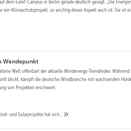
auf dem Euref-Campus in Berlin gerade deutlich gesagt: „Die Energ
r ein Klimaschutzprojekt, so wichtig dieser Aspekt auch ist. Sie ist e
m
Wendepunkt
altene Welt offenbart der aktuelle Windenergy-Trendindex: Während
kunft blickt, kämpft die deutsche Windbranche mit wachsenden Hürd
ung von Projekten erschwert.
Wind- und Solarprojekte hat
sich...