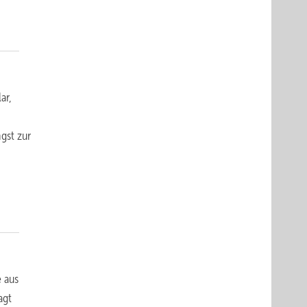
ar,
gst zur
 aus
agt