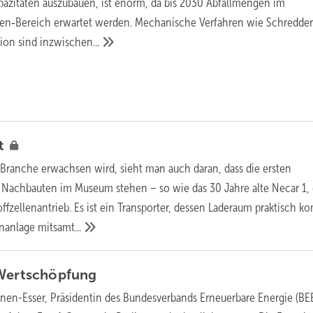
pazitäten auszubauen, ist enorm, da bis 2030 Abfallmengen im
n‑Bereich erwartet werden. Mechanische Verfahren wie Schredder
tion sind
inzwischen...
ft
 Branche erwachsen wird, sieht man auch daran, dass die ersten
 Nachbauten im Museum stehen – so wie das 30 Jahre alte Necar 1, 
ffzellenantrieb. Es ist ein Transporter, dessen Laderaum praktisch ko
enanlage
mitsamt...
Wertschöpfung
inen-Esser, Präsidentin des Bundesverbands Erneuerbare Energie (BEE