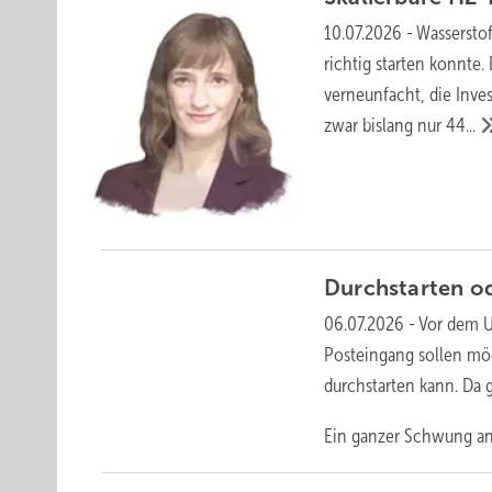
10.07.2026
-
Wasserstof
richtig starten konnte.
verneunfacht, die Inves
zwar bislang nur
44...
Durchstarten o
06.07.2026
-
Vor dem Ur
Posteingang sollen mög
durchstarten kann. Da g
Ein ganzer Schwung an