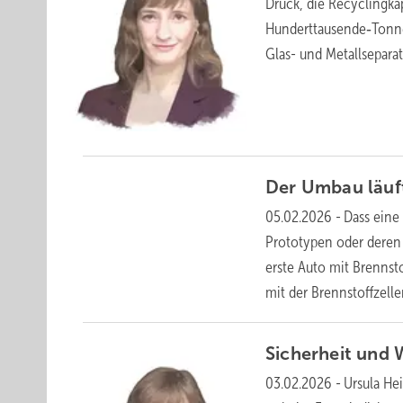
Druck, die Recyclingka
Hunderttausende‑Tonne
Glas- und Metallsepara
Der Umbau
läu
05.02.2026
-
Dass eine
Prototypen oder deren
erste Auto mit Brennsto
mit der Brennstoffzell
Si cherheit und
03.02.2026
-
Ursula He