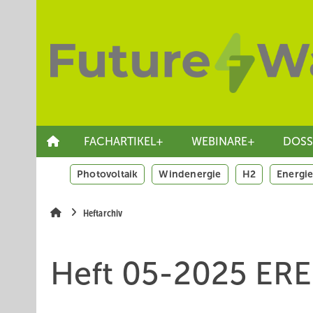
Springe
Skip
Skip
zum
to
to
Hauptinhalt
main
site
navigation
search
FACHARTIKEL+
WEBINARE+
DOSS
Photovoltaik
Windenergie
H2
Energie
Heftarchiv
Heft 05-2025 ERE