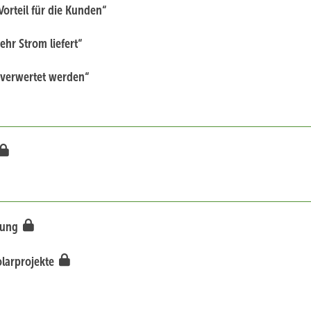
orteil für die Kunden“
hr Strom liefert“
 verwertet werden“
anung
olarprojekte