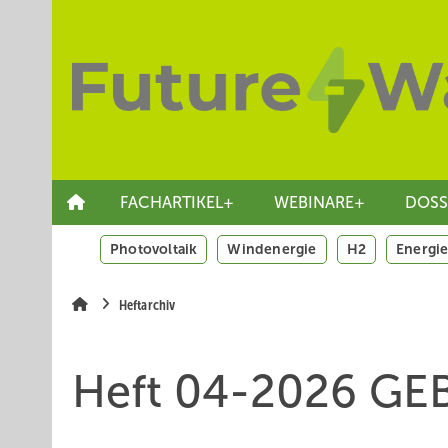
Springe
Skip
Skip
zum
to
to
Hauptinhalt
main
site
navigation
search
FACHARTIKEL+
WEBINARE+
DOSS
Photovoltaik
Windenergie
H2
Energie
Heftarchiv
Heft 04-2026 GE