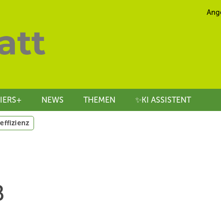
Ang
IERS+
NEWS
THEMEN
✨KI ASSISTENT
effizienz
B