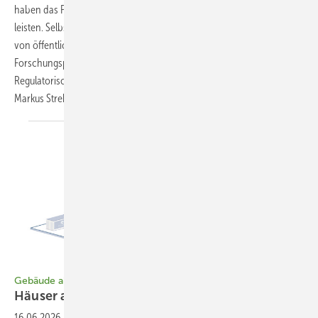
haben das Potenzial, einen wichtigen Beitrag zur Energiewende zu
leisten. Selbst produzierter Strom lässt sich besser nutzen, um sich
von öffentlichen Versorgern unabhängiger zu machen. Das zeigt ein
Forschungsprojekt. Außerdem ergeben sich zusätzliche Erlösmodelle.
Regulatorische Vorgaben stehen dem Ganzen aber noch im Weg.
Markus
Strehlitz
Bild: Eco Stor
Gebäude als Energiespeicher
Häuser als Kraftwerke
einbinden
16.06.2026
-
Künftig werden Gebäude Energie bereitstellen und aktiv