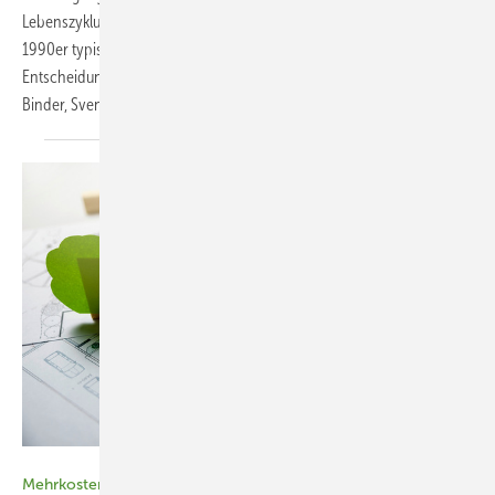
Lebenszyklus. Durchgespielt wurde das anhand von für die 1970er bis
1990er typischen Holz- und Aluminiumfenstern. Entstanden ist eine
Entscheidungshilfe für Planende und Energie­beratende. Markus
Binder, Svenja
Schäfer
Bild: ronstik - stock.adobe.com
Mehrkostenmythos beim nachhaltigen Bauen hinterfragt