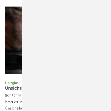
Bild: TMP
Heizglas – effiziente Wärme oder Energiefalle?
Unsichtbares
Versprechen
03.03.2026
-
Infrarot-Fensterheizungen sind in die Verglasung
integriert und nutzen spezielle Zinkoxid-Beschichtungen, um die
Glasscheibe zu erwärmen. Ihr Wirkprinzip ist ähnlich der Sonne –