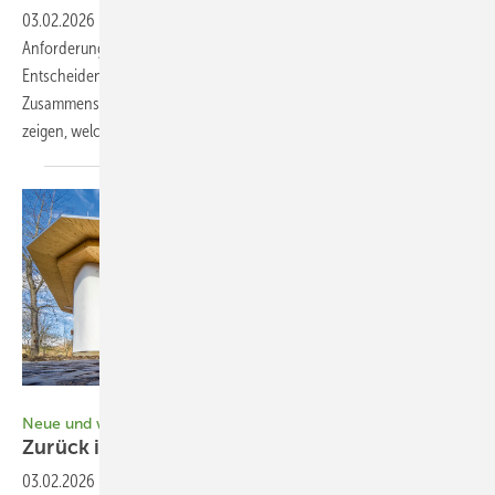
03.02.2026
-
Mit der sich etablierenden Solarpflicht steigen die
Anforderungen an sichere PV-Lösungen auf Flachdächern.
Entscheidend sind nicht einzelne Materialien, sondern das
Zusammenspiel des gesamten Dachaufbaus. Neue Untersuchungen
zeigen, welche Konstruktionen verlässlich schützen. Ulrich
Meier
Bild: Arno Witt
Neue und wiederentdeckte Baustoffe
Zurück in die
Zukunft
03.02.2026
-
An Baustoffen gibt es mehr als Beton, Kalksandstein,