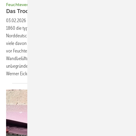
Feuchteverhalten von zweischaligem Mauerwerk
Das
Trocknung swunder
03.02.2026
-
Zweischaliges Mauerwerk ist in Nordeuropa ab zirka
1860 die typische Außenwandkonstruktion bei Wohnbauten. In
Norddeutschland trifft man sie heute bei 60 Prozent aller Häuser an,
viele davon immer noch ohne Kerndämmung. Das hat mit der Angst
vor Feuchteschäden zu tun, die sich sogar in der Forderung einer
Wandbelüftung in der DIN 1053 niederschlug. Diese Angst aber ist
unbegründet, was bereits 1984 wissenschaftlich erwiesen wurde.
Werner
Eicke-Hennig