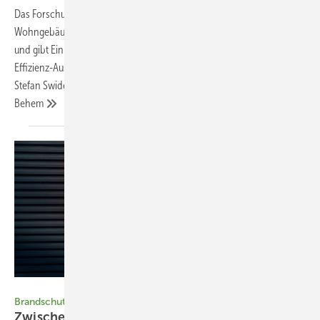
Das Forschungsprojekt „Wärmepumpen-Praxis im hessischen
Wohngebäude­bestand“ liefert dazu Feldergebnisse für das Jahr 2024
und gibt Einblicke aus Vor-Ort-Terminen. Dieser dritte Beitrag fasst die
Effizienz-Auswertungen und zentrale Begleitbefunde ­zusammen.
Stefan Swiderek, Marc Großklos, Nikolaus Diefenbach, Guillaume
Behem
Bild: FOTOWAWA - stock.adobe.com
Brandschutz bei PV‑Fassaden
Zwischen Regelwerk und
Einzelfall