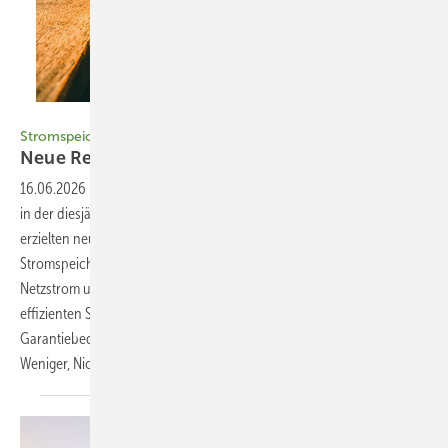
Bild: sommart - stock.adobe.com
Stromspeicher-Inspektion 2026
Neue Rekorde bei
PV-Speichern
16.06.2026
-
Stromspeicher-Inspektion 2026 Zwölf Produkte traten
in der diesjährigen Stromspeicher-Inspektion an – zwei davon
erzielten neue Energieeffizienzrekorde. Außerdem erläutert die
Stromspeicher-Inspektion 2026, warum die Speicherung von
Netzstrom unter Berücksichtigung dynamischer Stromtarife nur mit
effizienten Speichersystemen sinnvoll ist. Und sie nimmt die
Garantiebedingungen der Heimspeicher unter die Lupe. Johannes
Weniger, Nico
Orth