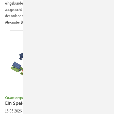
eingebunden – spielen eine Menge an Faktoren eine Rolle. Gut
ausgesucht und mit Bedacht geplant, kann der Speicher die Effizienz
der Anlage erhöhen und nebenbei ihre Lebensdauer verlängern.
Alexander
Borchert
Bild: Ternak Bebek - stock.adobe.com
Quartierspeicher optimiert PV-Nutzung
Ein Speicher für alle
reicht
16.06.2026
-
Zentrale, gemeinschaftlich genutzte Batteriesysteme