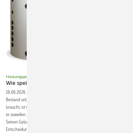
Bild: Zewotherm
Heizungspuffer planen
Wie speichere ich – und wenn ja, wie
viel?
16.06.2026
-
Die Heizung der Zukunft ist die Wärmepumpe, auch im
Bestand setzt sie sich allmählich durch. Ob sie einen Pufferspeicher
braucht, ist umstritten. In Diskussionsforen und sozialen Medien wird
er zuweilen als „Effizienzkiller“ bezeichnet. Doch die Fachleute sagen:
Seinen Gebrauch gilt es differenziert zu betrachten. Denn bei dieser
Entscheidung – ob mit oder ohne, in welcher Größe, wie ins System