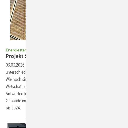
Bild: Claudia Siegele
Energiestandards im Vergleich
Projekt Square: now or
next?
03.03.2026
-
Zwei identische Mehrfamilienhäuser, zwei
unterschiedliche energetische Standards – und die zentrale Frage:
Wie hoch sind die tatsächlichen Energie- und CO₂-Einsparungen, die
Wirtschaftlichkeit und die Nutzerakzeptanz im direkten Vergleich?
Antworten liefern die Monitoringergebnisse zweier bewohnter
Gebäude im Projekt Square in Mannheim im Zeitraum der Jahre 2021
bis 2024. Patrick Elsässer, Carolin
Oesterle