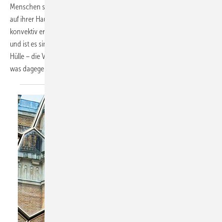
Menschen spüren die in den Raum abstrahlende Wärme unmittelbar
auf ihrer Haut und der Kleidung, die Luft im Raum wird nur geringfügig
konvektiv erwärmt. Wie effizient sind solche Strom-Direktheizungen
und ist es sinnvoll, das dünnste und thermisch schwächste Bauteil der
Hülle – die Verglasung – zu ­beheizen? Was spricht für diese Lösung,
was dagegen? Claudia
Siegele