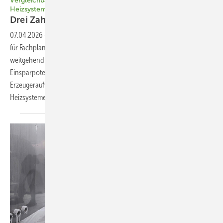
Vergleichbarkeit von Wärmepumpen mit anderen
Heizsystemen
Drei Zahlen, kein gemeinsamer
Nenner
07.04.2026
-
Die Jahres­arbeitszahl (JAZ) ist zwar ein nützlicher Wert
für Fachplaner, aber für Laien und den Vergleich mit fossilen Systemen
weitgehend ungeeignet – sie verschleiert das enorme
Einsparpotenzial der Wärmepumpe. Hingegen macht eine
Erzeugeraufwandszahl als gemeinsame Vergleichsgröße alle
Heizsysteme auf einer Skala direkt vergleichbar. Wilfried
Walther