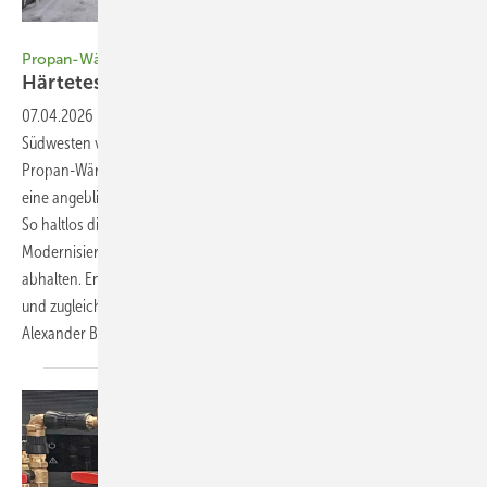
Bild: Bosch Thermotechnik
Propan-Wärmepumpen bei Stromausfall
Härtetest für
Monoblock-Geräte
07.04.2026
-
Anfang Januar stellte der Stromausfall im Berliner
Südwesten viele Betroffene auf eine Nervenprobe. Besitzer:innen von
Propan-Wärmepumpen wurden zusätzlich durch das Gerücht über
eine angebliche Explosionsgefahr durch das Kältemittel verunsichert.
So haltlos diese Behauptung auch ist, kann sie doch
Modernisierungswillige von einem Wechsel zur Umweltwärme
abhalten. Energieberatende können jedoch auf die Ängste eingehen
und zugleich über die Vorteile einer Modernisierung aufklären.
Alexander
Borchert