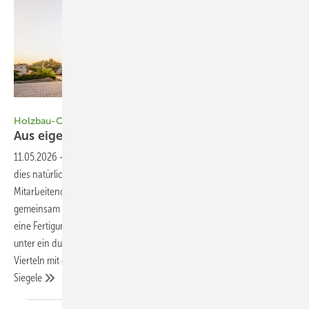
Bild: Martin Maier Photography
Holzbau-Campus in Meersburg
Aus eigenem Holz
geschnitzt
11.05.2026
-
Wenn eine Zimmerei sich selbst ein Haus baut, fordert
dies natürlich die Berufsehre heraus. Der Familienbetrieb mit rund 60
Mitarbeitenden hat am Rand des Meersburger Gewerbegebiets
gemeinsam mit dem Münchner Büro Klingelhöfer Krötsch Architekten
eine Fertigungshalle, einen Bürotrakt und zehn Mitarbeiterwohnungen
unter ein durchdachtes Konzept gestellt und den Holzbau zu drei
Vierteln mit der eigenen Belegschaft selbst gebaut. Claudia
Siegele