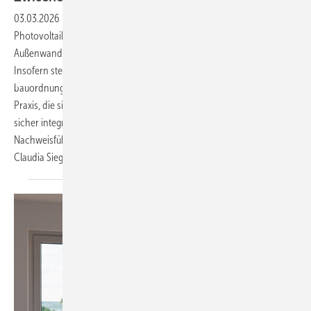
03.03.2026
-
Anders als bei Dachanlagen ist bauwerkintegrierte
Photovoltaik (BIPV) kein „Add-on“, sondern fester Bestandteil der
Außenwand – und damit brandschutzrechtlich kein Selbstläufer.
Insofern steht BIPV im Spannungsfeld zwischen klar definierten
bauordnungsrechtlichen Anforderungen und auslegungsabhängiger
Praxis, die sich projektweise erheblich unterscheiden kann. Wer BIPV
sicher integrieren will, muss Gebäudeklasse, Baustoff­klassifizierung,
Nachweisführung und Systemaufbau frühzeitig zusammen denken.
Claudia
Siegele