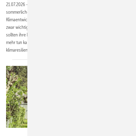
21.07.2026
-
Die erst im Mai neu aufgelegte DIN 4108-2, die auch den
sommerlichen Wärmeschutz zum Gegenstand hat, trägt der aktuellen
Klimaentwicklung noch nicht ausreichend Rechnung. Sie schreibt
zwar wichtige Mindestanforderungen fest, doch Energieberatende
sollten ihre Kundinnen und Kunden darüber aufklären, dass man
mehr tun kann und muss, wollen sie am Ende in einem
klimaresilienten Gebäude wohnen. Alexander
Borchert
Bild: Sebastian Schels