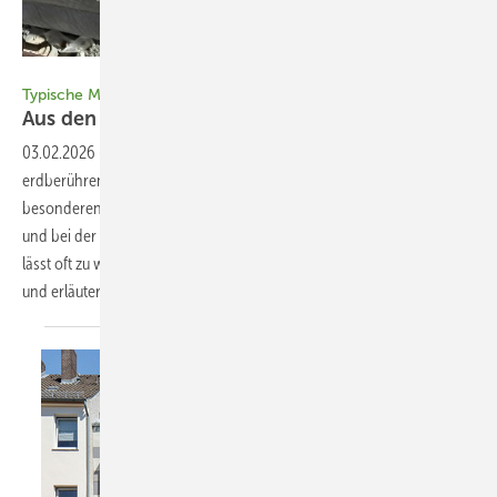
Bild: Austrotherm
Typische Mängel bei der Sockeldämmung
Aus den Fehlern der anderen
­lernen
03.02.2026
-
Im Sockelbereich, am Übergang von den
erdberührenden Bauteilen zur Fassade, hat eine Dämmung
besonderen Anforderungen zu genügen. Sie müssen bei der Planung
und bei der Ausführung berücksichtigt werden, doch gerade letztere
lässt oft zu wünschen übrig. Der Beitrag stellt die häufigsten Fehler vor
und erläutert die Folgen, die sie haben können. Dirk
Baune