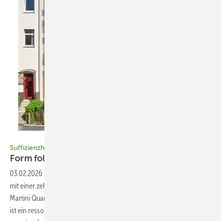
Bild: foundation 5+ architekten / Constantin Meyer
Suffizienzhaus U10
Form follows
foundings
03.02.2026
-
In Kassel haben Foundation 5+ Architekten zusammen
mit einer zehnköpfigen Baugruppe die letzte Baulücke des neuen
Martini Quartiers mit einem Massivholzbau geschlossen. Entstanden
ist ein ressourcenschonendes und kostengünstiges Gebäude zum