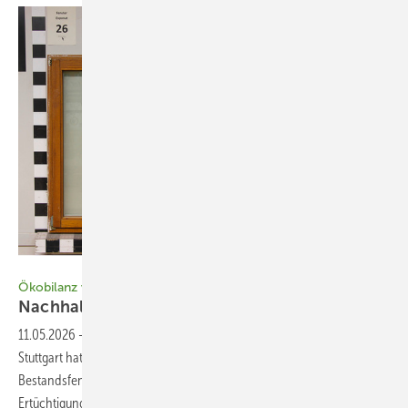
Bild: Holzmanufaktur Rottweil
Ökobilanz von Fenstertausch und -ertüchtigung
Nachhaltige Alternativen zum
Austausch
11.05.2026
-
Ein Forschungsprojekt an der Hochschule für Technik
Stuttgart hat untersucht, wie sich der Komplett­austausch von
Bestandsfenstern zu verschiedenen Varianten ihrer energetischen
Ertüchtigung verhält – in Bezug auf die klimawirksamen Emissionen im