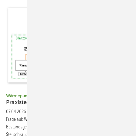
Q uelle: Institut Wohnen und Umwelt, Darmstadt
Wärmepumpen in Bestandsgebäuden, Teil 3
Praxistest
bestanden
07.04.2026
-
In der Beratungspraxis taucht immer wieder die gleiche
Frage auf: Wie effizient sind Wärmepumpen in älteren
Bestandsgebäuden tatsächlich – und welche wesentlichen
Stellschrauben gibt es, wenn parallel dazu nur begrenzt saniert wird?