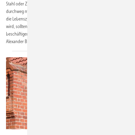
Stahl oder Ziegel. Alternativen wie Holz, Lehm oder Stroh punkten fast
durchweg mit CO₂-sparender Herstellung und Kreislauffähigkeit. Da
die Lebenszyklusbilanz eines Gebäudes zukünftig wichtiger werden
wird, sollten sich Energieberatende mit diesen Materialien
beschäftigen – auch wenn manche noch in der Entwickl ung sind.
Alexander
Borchert
Bild: Werner Eicke-Hennig