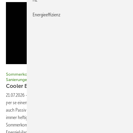
Energieeffizienz
Bild: jtamm - stock.adobe.com
Sommerkomfort in Passivhäusern und bei EnerPHit-
Sanierungen
Cooler Effekt für wenig
Geld
21.07.2026
-
Ein sehr gut gedämmtes Gebäude gewährleistet bereits
per se einen stabilen sommerlichen Wärmeschutz. Dennoch kommen
auch Passivhäuser und EnerPHit-Sanierungen in Anbetracht der
immer heftigeren und länger andauernden Hitzewellen beim
Sommerkomfort an ihre Grenzen. Das Passivhaus Institut hat das
Energiebilanzierungstool PHPP deshalb um einen Sommer-Stresstest