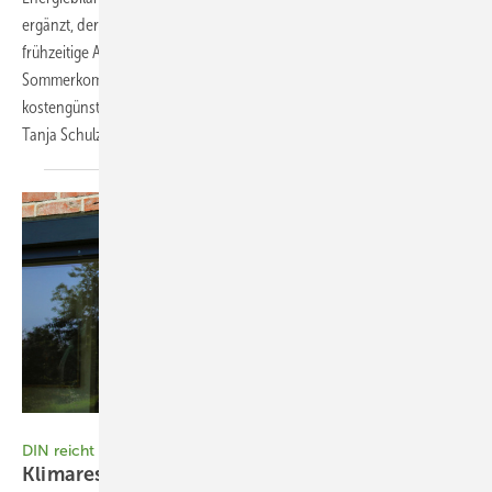
ergänzt, der eventuelle Schwachstellen automatisch aufdeckt und
frühzeitige Anpassungen ermöglicht. Ein Leitfaden zum
Sommerkomfort und Praxisbeispiele zeigen probate und
kostengünstige Mittel für sommerliche Wärmeschutzkonzepte auf.
Tanja Schulz, Susanne
Theumer
Bild: Renson
DIN reicht für Hitzeschutz nicht aus
Klimaresilient über die Norm
­hinaus