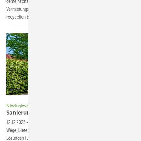
gemeinschaftlichen Wohnen. Neben der Bauweise sind das
Vermietungsmodell und der hohe Anteil von gebrauchten und
recycelten Baumaterialien wegweisend. Claudia
Siegele
Bild: KiWoG Kieler Wohnungsbaugesellschaft
Niedriginvestive serielle Gebäudedämmung
Sanierung geht auch
sozial­verträglich
12.12.2025
-
Gehen Realeinkommen und Baupreise entgegengesetzte
Wege, bieten niedriginvestive Dämmmaßnahmen sozialverträgliche
Lösungen für die Energieeinsparung in Wohn- und Zweckbauten. Wie