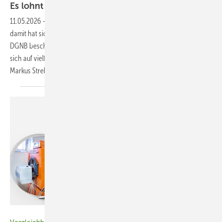
Es lohnt sich
doch
11.05.2026
-
Wer nachhaltig baut, baut teurer. Ob diese These stimmt,
damit hat sich eine Diskussionsrunde auf dem Jahres­kongress der
DGNB beschäftigt. Die Kernaussagen: Nachhaltiges Bauen rechnet
sich auf vielfältige Weise und ist auch eine Sache der Perspektive.
Markus
Strehlitz
Bild: blende11.photo - stock.adobe.com