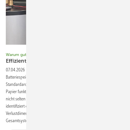
Bild: Moritz Brembs
Warum gute Technik schlecht läuft
Effiziente Technik – ineffizienter
Betrieb
07.04.2026
-
Systeme aus Wärmepumpe, Photovoltaik,
Batteriespeicher und Energiemanagementsystem gelten als neue
Standardarchitektur der Energiewende in Wohngebäuden. Auf dem
Papier funktionieren sie hocheffizient – im realen Betrieb bleiben sie
nicht selten hinter ihren Möglichkeiten zurück. Eine Praxisstudie
identifiziert eine bislang nicht berücksichtigte systemische
Verlustdimension. Sie entsteht im Zusammenspiel des
Gesamtsystems. Moritz
Brembs