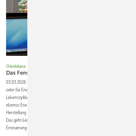
Bild: Schüco
Ökobilanz von Glas und Rahmen
Das Fenster und sein
Fußabdruck
03.03.2026
-
Fenster können für Energieverluste im Gebäude sorgen
oder für Energiegewinne – manchmal zu viel von beidem. Bei einer
Lebenszyklusbetrachtung eines Bau- oder Umbauprojektes müssen
ebenso Energieaufwand und Treibhausgasemissionen bei der
Herstellung mitbedacht werden, genauso wie ihre Kreislauffähigkeit.
Das geht bis hin zur Frage, ob im Bestand letztlich Austausch oder
Erneuerung zielführend sind. Alexander
Borchert