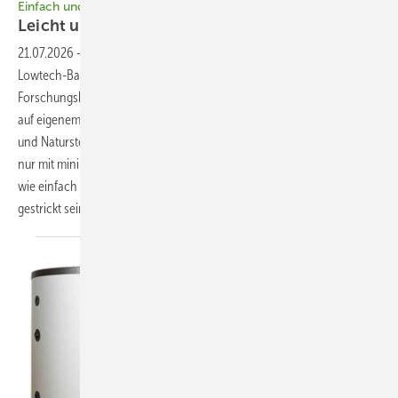
Einfach und klimaresilient bauen – ohne Keller und Zement
Leicht und
luftig
21.07.2026
-
Der Architekt Florian Nagler ist ein Verfechter der
Lowtech-Bauweise. Große Beachtung fanden seine
Forschungshäuser in Bad Aibling – nun hat er mit seinem Gartenhaus
auf eigenem Grundstück in München-Pasing nachgelegt: Holz, Lehm
und Naturstein sind die bestimmenden Materialien. Ohne Beton und
nur mit minimaler Gebäudetechnik will er damit den Beweis antreten,
wie einfach ein energieeffizientes und klimaresilientes Gebäude
gestrickt sein kann. Claudia
Siegele