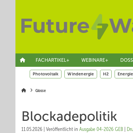
Springe
Skip
Skip
zum
to
to
Hauptinhalt
main
site
navigation
search
FACHARTIKEL+
WEBINARE+
DOSS
Photovoltaik
Windenergie
H2
Energie
Glosse
Blockadepolitik
11.05.2026
|
Veröffentlicht in
Ausgabe 04-2026 GEB
|
Dr