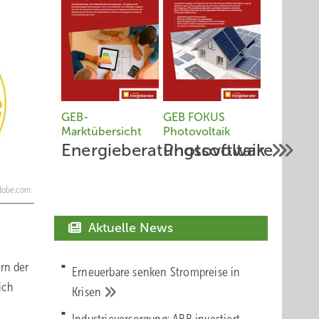
GEB-
GEB FOKUS
Marktübersicht
Photovoltaik
Energieberatungssoftware
Photovoltaik
.adobe.com
Aktuelle News
rn der
Erneuerbare senken Strompreise in
ich
Krisen