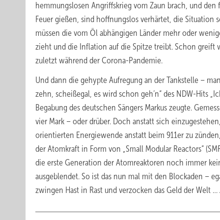
hemmungslosen Angriffskrieg vom Zaun brach, und den fan
Feuer gießen, sind hoffnungslos verhärtet, die Situation 
müssen die vom Öl abhängigen Länder mehr oder weniger 
zieht und die Inflation auf die Spitze treibt. Schon gre
zuletzt während der Corona-Pandemie.
Und dann die gehypte Aufregung an der Tankstelle – man 
zehn, scheißegal, es wird schon geh’n“ des NDW-Hits „Ich
Begabung des deutschen Sängers Markus zeugte. Gemessen
vier Mark – oder drüber. Doch anstatt sich einzugestehen,
orientierten Energiewende anstatt beim 911er zu zünden,
der Atomkraft in Form von „Small Modular Reactors“ (SMR)
die erste Generation der Atomreaktoren noch immer kein E
ausgeblendet. So ist das nun mal mit den Blockaden – egal
zwingen Hast in Rast und verzocken das Geld der Welt …