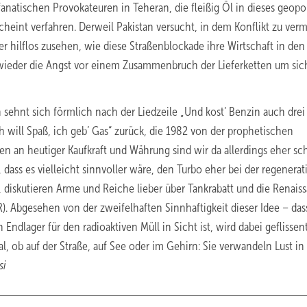
atischen Provokateuren in Teheran, die fleißig Öl in dieses geopol
scheint verfahren. Derweil Pakistan versucht, in dem Konflikt zu verm
hilflos zusehen, wie diese Straßenblockade ihre Wirtschaft in den 
ift wieder die Angst vor einem Zusammenbruch der Lieferketten um sic
sehnt sich förmlich nach der Liedzeile „Und kost’ Benzin auch drei
 will Spaß, ich geb’ Gas“ zurück, die 1982 von der prophetischen
 an heutiger Kaufkraft und Währung sind wir da allerdings eher sc
 dass es vielleicht sinnvoller wäre, den Turbo eher bei der regenerat
 diskutieren Arme und Reiche lieber über Tankrabatt und die Renais
. Abgesehen von der zweifelhaften Sinnhaftigkeit dieser Idee – dass
ndlager für den radioaktiven Müll in Sicht ist, wird dabei geflissen
, ob auf der Straße, auf See oder im Gehirn: Sie verwandeln Lust in 
si