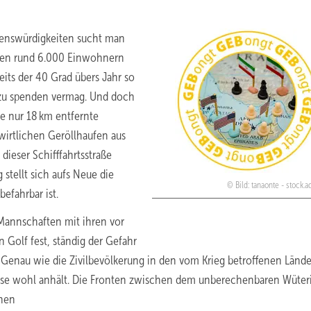
henswürdigkeiten sucht man
hren rund 6.000 Einwohnern
eits der 40 Grad übers Jahr so
zu spenden vermag. Und doch
ie nur 18 km entfernte
irtlichen Geröllhaufen aus
dieser Schifffahrtsstraße
stellt sich aufs Neue die
Bild: tanaonte - stock
befahrbar ist.
Mannschaften mit ihren vor
 Golf fest, ständig der Gefahr
. Genau wie die Zivilbevölkerung in den vom Krieg betroffenen Lände
pause wohl anhält. Die Fronten zwischen dem unberechenbaren Wüter
inen