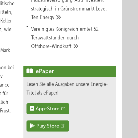
Industrieversorgung: ABB investiert
itische
strategisch in Grünstrommarkt Level
itteln,
Ten
Energy
Keller
Vereinigtes Königreich erntet 52
h, wie
Terawattstunden durch
Offshore-Windkraft
 Mark
hon bei
ePaper
iv
Lesen Sie alle Ausgaben unsere Energie-
sance
Titel als ePaper!
 für
tlich
App-Store
Frust,
Play Store