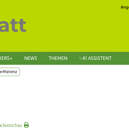
Ang
IERS+
NEWS
THEMEN
✨KI ASSISTENT
effizienz
uckvorschau