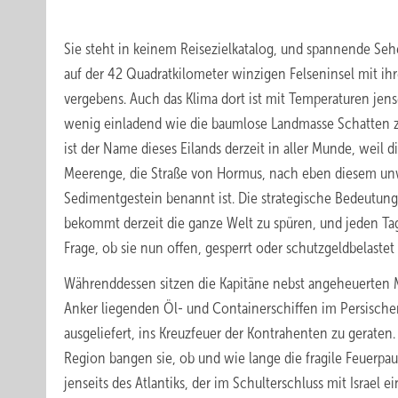
Sie steht in keinem Reisezielkatalog, und spannende Se
auf der 42 Quadratkilometer winzigen Felseninsel mit i
vergebens. Auch das Klima dort ist mit Temperaturen jens
wenig einladend wie die baumlose Landmasse Schatten 
ist der Name dieses Eilands derzeit in aller Munde, weil d
Meerenge, die Straße von Hormus, nach eben diesem unw
Sedimentgestein benannt ist. Die strategische Bedeutung 
bekommt derzeit die ganze Welt zu spüren, und jeden Tag 
Frage, ob sie nun offen, gesperrt oder schutzgeldbelastet 
Währenddessen sitzen die Kapitäne nebst angeheuerten 
Anker liegenden Öl- und Containerschiffen im Persischen
ausgeliefert, ins Kreuzfeuer der Kontrahenten zu geraten
Region bangen sie, ob und wie lange die fragile Feuer
jenseits des Atlantiks, der im Schulterschluss mit Israel e