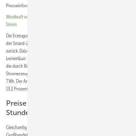
Presseinformation der Bundesnetzagentur.
Windkraft verfehlt Rekordernte knapp, erzeugte aber konstanter
Strom
Die Erzeugung aus konventionellen Energieträgern ging hingegen laut
der Smard-Zahlen um fast elf Prozent auf insgesamt 176,8 TWh
zurück. Dabei macht sich bereits der beginnende Kohlausstieg
bemerkbar: Die Erzeugung durch Steinkohle war um 31,2 Prozent und
die durch Braunkohle um 8,8 Prozent geringer als 2023. Die
Stromerzeugung aus Erdgas stieg hingegen um 8,6 Prozent auf 56,9
TWh. Der Anteil von Erdgas an der Gesamterzeugung stieg leicht auf
13,2 Prozent, Braunkohle lieferte 16,4 Prozent, Steinkohle.
Preise sinken, mehr negative
Stunden
Gleichzeitig sanken die Preise: Der durchschnittliche
Großhandelsstrompreis im Day-Ahead-Markt habe im abgelaufenen