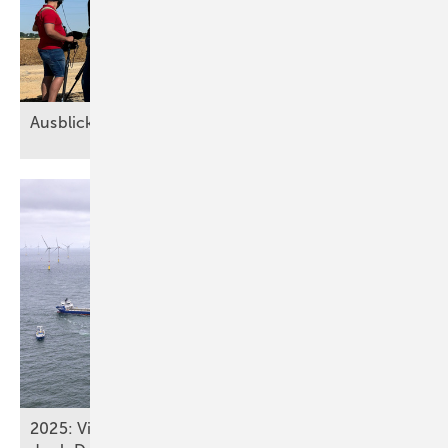
Ausblick der Windbranche: Was kommt 2026?
2025: Vier neue Meereswindparks stöpseln ein,