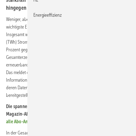
stärksten wuchs die Photovoltaik. Besonders stark ging
hingegen die Produktion von Kohlestrom zurück.
Energieeffizienz
Weniger, aber grüner: Erneuerbare Energien stellten über das Jahr die
wichtigste Energiequelle für die Stromversorgung in Deutschland.
Insgesamt wurden im abgelaufenen Jahr 431,7 Terawattstunden
(TWh) Strom erzeugt. Dies entspreche einem Rückgang von 4,2
Prozent gegenüber dem Vorjahr (450,5 TWh). Gemessen an der
Gesamterzeugung entfielen 254,9 TWh oder 59 Prozent auf
erneuerbare Energieträger. Im Vorjahr lag der Anteil bei 56,0 Prozent.
Das meldet die Bundesnetzagentur unter Berufung auf ihre
Informationsplattform für Strom- und Gasmarktdaten
Smard
,
deren Daten von den deutschen Übertragungsnetzbetreibern
bereitgestellt werden.
Die spannendsten Artikel, Grafiken und Dossiers erhalten unsere
Magazin-Abonnent:innen. Sie haben noch kein Abo?
Jetzt über
alle Abo-Angebote informieren und Wissensvorsprung sichern.
In der Gesamterzeugung sind auch exportierte Strommengen