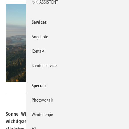
✨KI ASSISTENT
Services
Angebote
Kontakt
Kundenservice
Specials
Joachim Wierlemann
Photovoltaik
Sonne, Wind und Co. waren im abgelaufenen Jahr die
Windenergie
wichtigsten Stromlieferanten in Deutschland. Am
H2