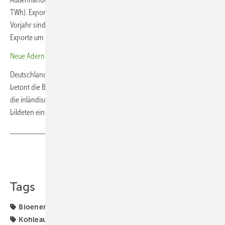
TWh). Exportiert wurden 35,1 TWh (2023: 39,0 TWh). Im Vergleich zum
Vorjahr sind die Importe um rund 23,2 Prozent gestiegen und die
Exporte um 10,1 Prozent gesunken.
Neue Adern für Strom und H
2
Deutschland verfüge über ausreichend Stromerzeugungskapazitäten,
betont die Bundesnetzagentur. Strom werde dann importiert, wenn
die inländische Produktion teurer sei. Angebot und Nachfrage
bildeten ein gesamteuropäisches Zusammenspiel. (kw)
Teilen
Link kopieren
Tags
Bioenergie
Energiemärkte weltweit
Erdgas
Gas
Kohleausstieg
Photovoltaik
Solarenergie