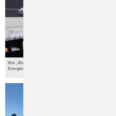
Wie „Windenergieland Eins“ sich aufs Staatsziel
Energiesicherheit einstellen
muss