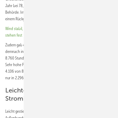
Jahr bei 78,51 Euro für eine Megawattstunde (€/MWh) gelegen, so die
Behörde. Im Vergleich zu 95,18 €/MWh im Jahr 2023 entspricht das
einem Rückgang von 17,5 Prozent.
Wind stabil, PV leicht gesunken: Höchstwerte für EE-Auktionen 2025
stehen fest
Zudem gab es mehr Zeiten mit negativen Strompreisen: Sie traten
demnach in 457 von 8.784 Stunden auf. Im Vorjahr waren es 301 von
8.760 Stunden – wegen des Schaltjahres hatte 2024 mehr Stunden.
Sehr hohe Preise gab es hingegen wesentlich seltener: 2023 kam es in
4.106 von 8.760 Stunden zu Preisen von mehr als 100 €/MWh, 2024
nur in 2.296 von 8.784 Stunden.
Leichter Zuwachs bei den
Stromimporten
Leicht gestiegen sind 2024 auch die Stromimporte. Im kommerziellen
Außenhandel importierte Deutschland insgesamt 67 TWh (2023: 54,3