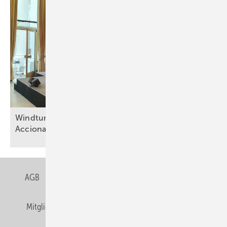
Windturbinenbauer Nordex und Anteilseigner
Acciona offen für neue
Wachstumsphase
AGB
Datenschutz
Gentner Verlag
Impressum
Mitgliedschaften und Engagement
Privacy Manager