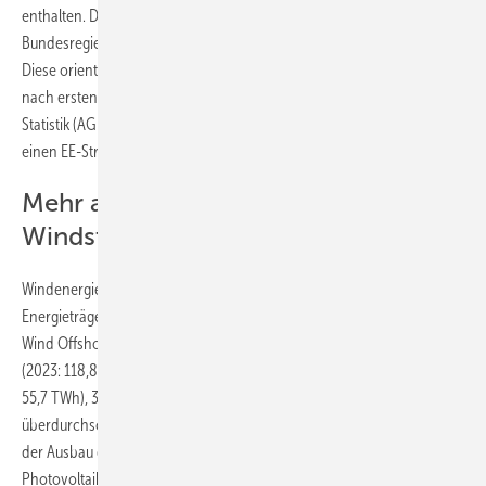
enthalten. Daher unterscheiden sich die Zahlen von denen der
Bundesregierung zum Ausbau der erneuerbaren Energien gemäß EEG.
Diese orientieren sich am ⁠Bruttostromverbrauch⁠ und vermeldeten
nach ersten Berechnungen der Arbeitsgruppe Erneuerbare Energien-
Statistik (AGEE-Stat) am Umweltbundesamt (UBA) im Dezember 2024
einen EE-Stromanteil von 54 Prozent.
Mehr als 135 Terawattstunden
Windstrom
Windenergieanlagen steuerten demnach den höchsten Anteil aller
Energieträger zur Gesamterzeugung bei: 25,7 TWh entfielen dabei auf
Wind Offshore (2023: 23,5 TWh) und 111,9 TWh auf Wind Onshore
(2023: 118,8 TWh). Photovoltaikanlagen speisten 63,3 TWh ein (2023:
55,7 TWh), 36 TWh stammten aus Biomasse (2023: 37,8 TWh). Neben
überdurchschnittlich vielen Sonnenstunden im Sommer habe auch
der Ausbau der installierten Leistung dazu beigetragen, dass
Photovoltaik den stärksten Anstieg verzeichnete, heißt es in einer