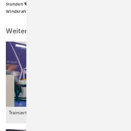
Stunden
TWh
Wasserkraft
Windenergie
Windkraft
Weitere Inhalte
Trainierte
Leistun gsträger