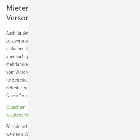
Mieterstrombetreiber sind keine
Versorger mehr
Auch für Betreiber kleinerer Solaranlagen und Speicher, die Strom an
Letztverbraucher liefern, ohne diesen durchs Netz zu leiten, wird es
einfacher. Betroffen hiervon sind unter anderem Mieterstromprojekte,
aber auch gemeinschaftliche Versorgungsanlagen auf
Mehrfamilienhäusern. Deren Betreiber können künftig in vielen Fällen
vom Versorgerstatus komplett ausgeklammert werden. Gleiches gelte
für Betreiber, die ausschließlich Strom zur Stromerzeugung an andere
Betreiber vor Ort liefern. Gemeint sind hier die sogenannten
Querlieferungen in Anlagenparks mit mehreren Betreibern.
Gutachten: Bundestag kann Rechtssicherheit für Kundenanlagen
wiederherstellen
Für solche Lieferungen und für den Eigenverbrauch von Solarstrom
werden außerdem keine Steuern fällig, ohne dass dazu wie bisher eine