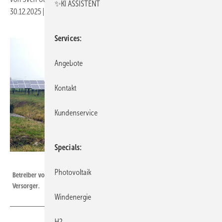
✨KI ASSISTENT
30.12.2025
|
Druckvorschau
Services
Angebote
Kontakt
Kundenservice
Specials
Velka Botička
Photovoltaik
Betreiber von Solaranlagen gelten künftig steuerrechtlich nicht mehr als
Versorger.
Windenergie
H2