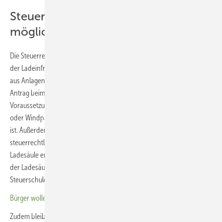
Steuerbefreiung für Ladeparks
möglich
Die Steuerrechtsnovelle schafft auch Erleichterungen für den Betrieb
der Ladeinfrastruktur für Elektroautos. Denn für Ladestrom, der direkt
aus Anlagen größer zwei Megawatt bezogen wird, ist künftig auf
Antrag beim Hauptzollamt eine Stromsteuerbefreiung möglich.
Voraussetzung ist, dass die Ladesäulen direkt am Standort eines Solar-
oder Windparks betrieben werden, wie das oft bei Ladeparks der Fall
ist. Außerdem wurde der Stromverbrauch an der Ladesäule
steuerrechtlich neu eingeordnet. Jetzt gilt der Strom, der aus der
Ladesäule entnommen wird, als Letztverbrauch durch den Betreiber
der Ladesäule und nicht durch das E-Auto. Damit ist klar geregelt, wer
Steuerschuldner ist.
Bürger wollen Erneuerbare
Zudem bleibt die Steuerbefreiung von Solarstrom innerhalb einer