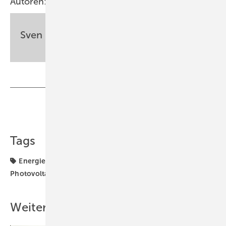
Autoren:
Sven Ullrich
Teilen
Link kopieren
Tags
Energierecht
Ladesäule
Ladesäulen
Photovoltaik
Solarstrom
Speicher
Stromsteuer
Weitere Inhalte