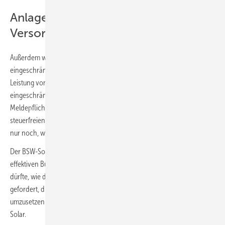
Anlagenbetreiber sind keine
Versorger
Außerdem wird der Begriff des Versorgers entscheidend
eingeschränkt. So werden Betreiber von Solaranlagen mit einer
Leistung von mehr als zwei Megawatt nicht wie bisher als kleine oder
eingeschränkte Versorger eingestuft. Damit entfallen viele
Meldepflichten, die bisher galten. Sie müssen künftig etwa ihre
steuerfreien Strommengen nicht mehr jedes Jahr melden, sondern
nur noch, wenn das zuständige Hauptzollamt dies von ihnen verlangt.
Der BSW-Solar bewertet diesen Schritt als positiv, da er zu einer
effektiven Bürokratieentlastung vieler Solaranlagenbetreiber führen
dürfte, wie der Verband mitteilt. „Die Hauptzollämter sind jetzt
gefordert, die geplante Entbürokratisierung auch in der Praxis
umzusetzen“, betont Carsten Körnig, Hauptgeschäftsführer des BSW-
Solar.