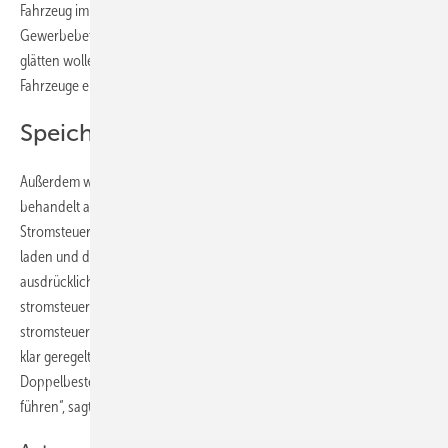
Fahrzeug im Gebäude nutzen wollen. Dies gilt aber auch für
Gewerbebetriebe, die über das bidirektionale Laden Lastspitzen
glätten wollen. Voraussetzung ist, dass der aus den Batterien der
Fahrzeuge entnommene Strom nicht ins Netz eingespeist wird.
Speicher werden besser behandelt
Außerdem werden auch Speicher im Steuerrecht künftig besser
behandelt als bisher. So müssen Betreiber von Speichern keine
Stromsteuer bezahlen, wenn sie Strom aus dem Netz in ihre Batterien
laden und diesen später wieder einspeisen. „Es wird nunmehr
ausdrücklich klargestellt, dass Strom, der ohne Zwischenspeicherung
stromsteuerfrei gewesen wäre, nach der Speicherung weiterhin
stromsteuerfrei bleibt“, erklärt Carsten Körnig. „Dies war bislang nicht
klar geregelt und konnte in verschiedenen Fällen zu einer faktischen
Doppelbesteuerung von zwischengespeicherten Strommengen
führen“, sagt der BSW-Solar-Chef.