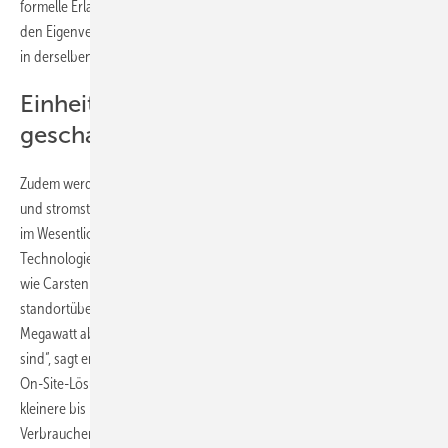
formelle Erlaubnis erforderlich ist. Diese Neuregelung soll sowohl für
den Eigenverbrauch als auch für Querlieferungen an andere Betreiber
in derselben Einspeiseinfrastruktur gelten.
Einheitlicher Anlagenbegriff
geschaffen
Zudem werde durch die Gesetzesnovelle erstmals ein einheitlicher
und stromsteuerrechtsübergreifender Anlagenbegriff geschaffen, der
im Wesentlichen auf die Stromerzeugung mittels derselben
Technologie durch denselben Betreiber am selben Standort abstellt,
wie Carsten Körnig erklärt. „In diesem Zuge wird endlich auch die
standortübergreifende Anlagenverklammerung für Anlagen bis zwei
Megawatt abgeschafft, die beim selben Direktvermarkter unter Vertrag
sind“, sagt er. „Dies kann beispielsweise für gewerbliche Anbieter von
On-Site-Lösungen hochspannend sein, die an vielen Standorten
kleinere bis mittelgroße Anlagen betreiben und aus diesen den
Verbrauchern vor Ort Strom liefern.“