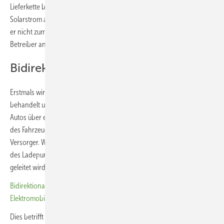
Lieferkette bestehen. Nimmt ein Dienstleister oder Versorger den
Solarstrom aus mehreren Anlagen ab und vermarktet ihn weiter, wird
er nicht zum Anlagenbetreiber. Dies gilt auch für Ladesäulen mehrerer
Betreiber an einem Standort.
Bidirektionales Laden berücksichtigt
Erstmals wird auch das bidirektionale Laden steuerrechtlich
behandelt und klar geregelt. Wird der Strom aus der Batterie des E-
Autos über einen Ladepunkt ins Netz eingespeist, gelten der Besitzer
des Fahrzeugs und auch der Betreiber der Ladesäule nicht als
Versorger. Wenn der Strom aus dem Elektroauto unmittelbar am Ort
des Ladepunkts verbraucht und nicht durch das Versorgungsnetz
geleitet wird, bleiben diese Strommengen steuerfrei.
Bidirektional Laden und Firmenflotten elektrifizieren: Unser Spezial zur
Elektromobilität
Dies betrifft unter anderem Hauseigentümer, die den Strom aus ihrem