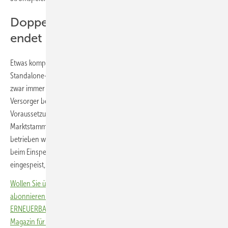
Doppelbesteuerung von Speichern
endet
Etwas komplizierter werden die Regelungen allerdings für die
Standalone-Batteriespeicher zur Netzunterstützung. Diese gelten jetzt
zwar immer noch als Teil des Versorgungsnetzes, wenn sie durch den
Versorger betrieben werden. Allerdings müssen einige
Voraussetzungen erfüllt sein, wie der Eintrag in das
Marktstammdatenregister. Wenn der Speicher nicht vom Versorger
betrieben wird, muss der Strom versteuert werden – allerdings nur
beim Einspeichern. Wird der Strom aus dem Speicher ins Netz
eingespeist, muss er nicht nochmals versteuert werden.
Wollen Sie über die Energiewende auf dem Laufenden bleiben? Dann
abonnieren Sie einfach den kostenlosen Newsletter von
ERNEUERBARE ENERGIEN – dem größten verbandsunabhängigen
Magazin für erneuerbare Energien in Deutschland!