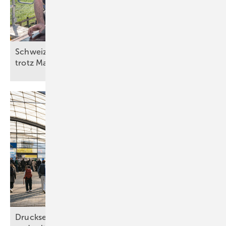
Schweiz: Bessere Stimmung in der Solarbranche
trotz
Marktstagnation
Drucksensorik in Rotorblatt-Unterlegscheiben