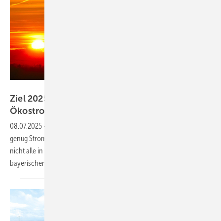
SWM
Ziel 2025 erreicht: München versorgt sich mit
Ökostrom
08.07.2025
-
Die Stadtwerke München erzeugen in eigenen Anlagen
genug Strom, um den Bedarf der Stadt zu decken. Dass sie bei weitem
nicht alle in München und Umgebung stehen, liegt auch an der
bayerischen
Politik.