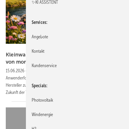
✨KI ASSISTENT
Services
Angebote
Mit ChatGPT generiertes Bild
Kontakt
Kleinwasserkraft-Forum zeigt Technologien
von
morgen
Kundenservice
15.06.2026
-
Von digitaler Intelligenz bis Aquathermie: Das 29.
Anwenderforum Kleinwasserkraft bringt Experten, Betreiber und
Hersteller zum Austausch über Innovationen, Nachhaltigkeit und die
Specials
Zukunft der Wasserkraft
zusammen.
Photovoltaik
Windenergie
H2