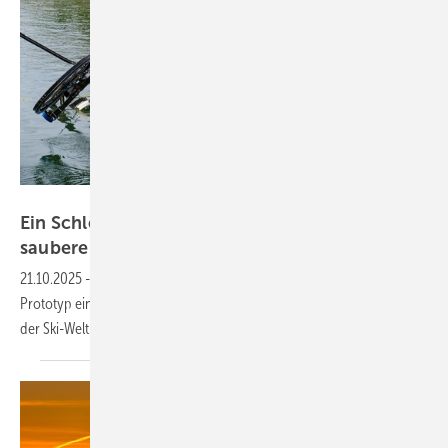
Paul Zenner
Ein Schlepplift sorgt im Gezeitenkraftwerk für
saubere
Energie
21.10.2025
-
Ein Team aus Forschern und Unternehmen testet den
Prototyp eines Gezeitenkraftwerks. Zu Hilfe kamen dabei Ideen aus
der
Ski-Welt.