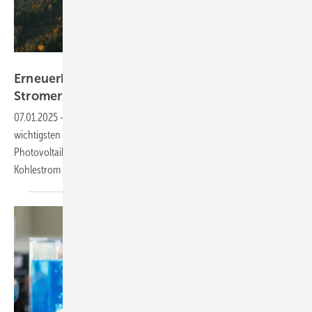
Joachim Wierlemann
Erneuerbare liefern 2024 fast 60 Prozent der
Stromerzeugung
07.01.2025
-
Sonne, Wind und Co. waren im abgelaufenen Jahr die
wichtigsten Stromlieferanten in Deutschland. Am stärksten wuchs die
Photovoltaik. Besonders stark ging hingegen die Produktion von
Kohlestrom
zurück.