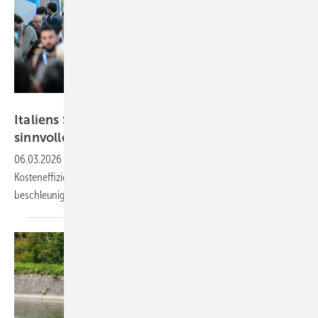
KEY – IEG
Italiens Strategiedebatte in Rimini über
sinnvolle
Grünstromziele
06.03.2026
-
Hoher Strombedarf, nationale Unabhängigkeit,
Kosteneffizienz: Wird Rom bald den Erneuerbarenausbau
beschleunigen oder auf geringere Kosten
warten?