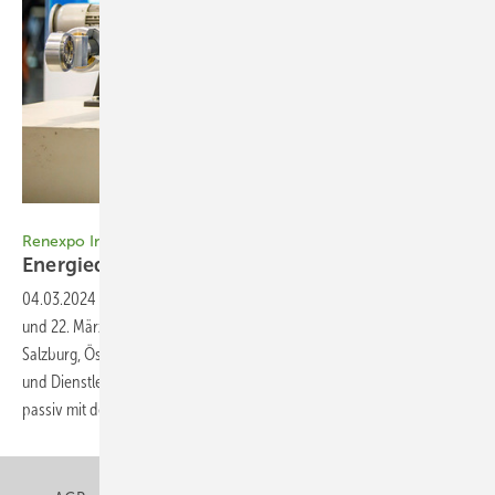
Foto: Philipp Habring / MZS
Renexpo Interhydro
Energiequelle Wasserkraft im
Fokus
04.03.2024
-
Auf der Renexpo Interhydro versammeln sich am 21.
und 22. März wieder Hydro-Profis aller Sparten im Messezentrum
Salzburg, Österreich. Von Planern über Betreiber bis hin zu Zulieferern
und Dienstleistern richtet sich die Fachmesse an alle, die aktiv oder
passiv mit der Energiegewinnung
aus...