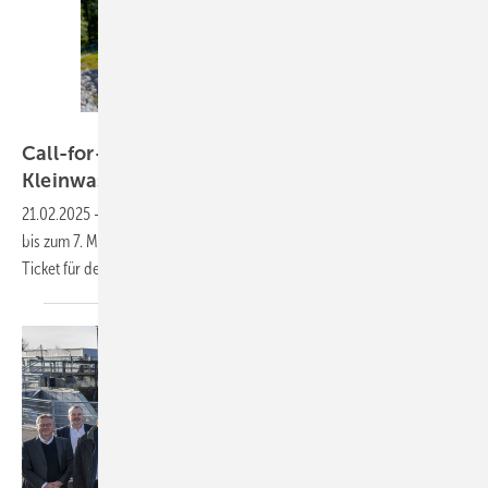
Conexio
Call-for-Papers: Anwenderforum
Kleinwasserkraftwerke
21.02.2025
-
Der Call for Papers für das Anwenderforum läuft noch
bis zum 7. März 2025 – allen zugelassenen Referenten winkt ein gratis
Ticket für den beliebtesten Treffpunkt der
Branche.