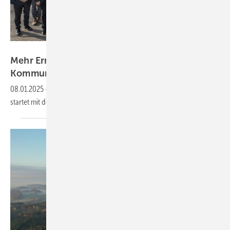
EnbW
Mehr Erneuerbare im Südwesten: EnBW und elf
Kommunen gründen
Beteiligungsgesellschaft
08.01.2025
-
Die neue Gesellschaft „Klima vernetzt Südbaden GmbH“
startet mit der Beteiligung am Wasserkraftwerk
Rheinhausen.