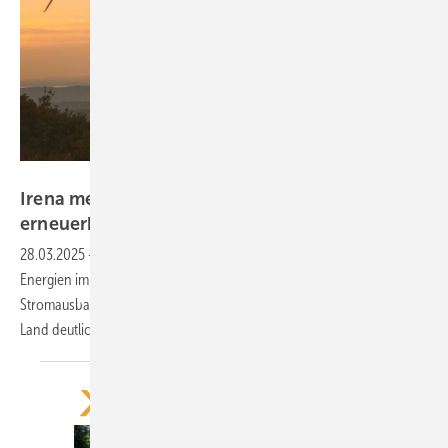
IRENA
Irena meldet weltweiten Rekordzuwachs bei
erneuerbaren
Energien
28.03.2025
-
Mit einem Zubau von 585 Gigawatt haben erneuerbare
Energien im Jahr 2024 mehr 90 Prozent des gesamten weltweiten
Stromausbaus gestellt. Bei der regionalen Verteilung dominiert ein
Land
deutlich.