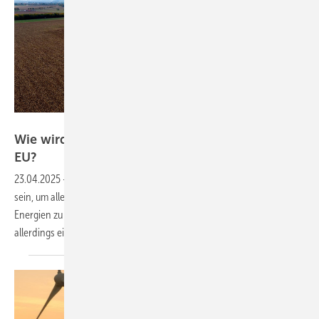
GAIA mbH, Lambsheim
Wie wird das EEG fit für die neuen Regeln der
EU?
23.04.2025
-
Es müssen nicht unbedingt Contracts for Difference
sein, um alle EU-Anforderungen an die Förderung erneuerbarer
Energien zu erfüllen, schreibt die Stiftung Umweltrecht. Sie hätten
allerdings einen großen
Vorteil.