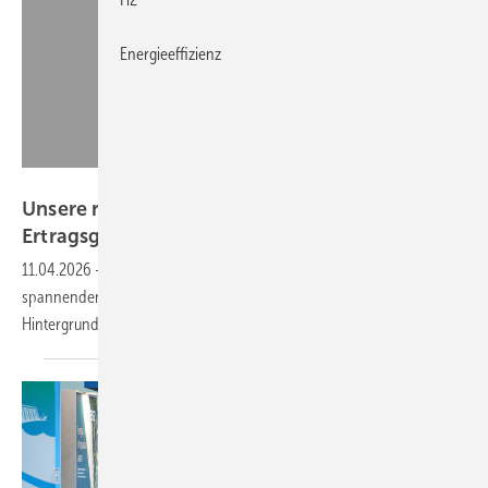
Energieeffizienz
GEM
Unsere neue Ausgabe ist da: Wind- und
Ertragsgutachten stehen im
Fokus!
11.04.2026
-
Kennen Sie schon unser Magazin? Hier finden Sie
spannenden Artikel, Experteninterviews und nutzwertige
Hintergrundberichte rund um die erneuerbaren
Energien.