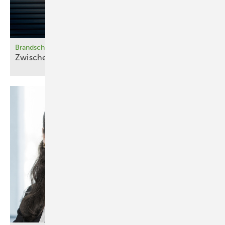
Wärmepumpen zeitlich verschieben, um das Netz zu entlasten und
Gebühren einzusparen.
Den Vorteil gegenüber einem Heimspeicher erklärt Waffenschmidt an
Brandschutz bei PV‑Fassaden
einem Beispiel: „Stellen Sie sich vor, eine Familie, die eine PV-Anlage
Zwischen Regelwerk und
Einzelfall
nutzt, geht in Urlaub. Sie verbraucht also den produzierten Strom
nicht, aber der Nachbar, der zu Hause ist, könnte diesen gut nutzen.
Bei einem Konzept mit einem Quartierspeicher geht der
überschüssige Strom zunächst an den Nachbarn. Wenn dieser ihn
nicht benötigt, wird er in den zentralen Speicher geleitet. Bei einem
Heimspeicher würde lediglich der Speicher der Familie gefüllt, ohne
die Möglichkeit für den Nachbarn, den Strom zu nutzen.“ Die Vorteile
der zentralen Lösung zeigen sich laut Waffenschmidt vor allem dann,
wenn Energie von den Bewohnern zu unterschiedlichen Zeiten
benötigt wird – etwa, wenn Elektroautos geladen werden.
Das Projekt kommt zu dem Ergebnis, dass der Autarkiegrad – also der
Anteil des Energiebedarfs, der durch das PV-Batteriesystem gedeckt
wird – bei einem Quartierspeicher bei 67 Prozent liegt. Bei einem