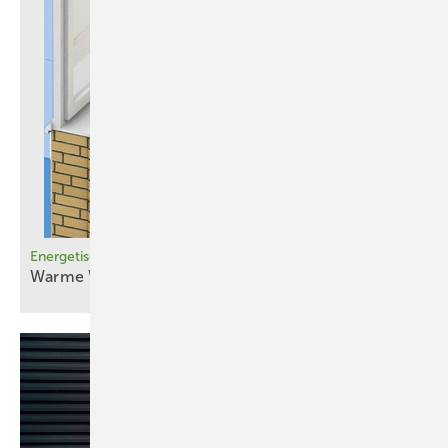
Eigenverbrauchsquote in den Simulationen bei 53 Prozent. Und:
Speicher plus PV-Anlage bringen wirtschaftliche Vorteile. Ohne diese
Technologien lägen die jährlichen Stromkosten des Quartiers laut
Untersuchung bei circa 69.000 Euro. Mit PV und einem Speicher mit
einer Kapazität von 300 Kilowattstunden betragen die
Gesamtsystemkosten – Strombezug sowie PV- und Speicherkosten –
dagegen nur 56.000 Euro.
Höhere Auslastung, mehr Effizienz
Energetische Sanierung im bewohnten Zustand
Das Projekt zeigt darüber hinaus, dass ein Quartierspeicher Vorteile
Warme
Wände
gegenüber dezentralen Systemen bietet. Mit einem zentralen Speicher
lässt sich die lokal erzeugte PV-Anlage besser nutzen.
„Gemeinschaftlich genutzte Anlagen weisen gegenüber
Heimspeichern eine höhere Auslastung auf, wodurch sich deutliche
Vorteile bezüglich Ressourcennutzung und Effizienz ergeben“, sagt
Waffenschmidt. Mithilfe des Energiemanagements ließe sich die
Stromnutzung durch steuerbare Verbraucher wie Ladestationen und