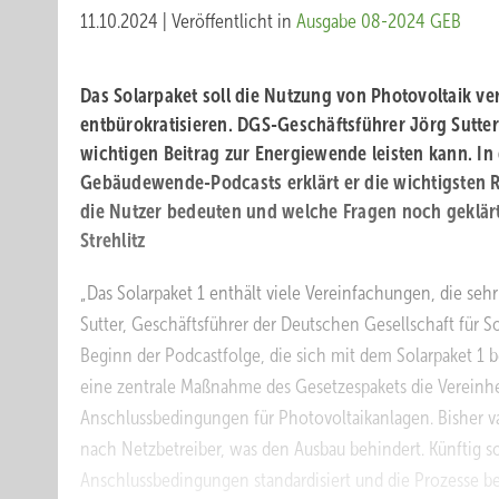
11.10.2024
|
Veröffentlicht in
Ausgabe 08-2024 GEB
Das Solarpaket soll die Nutzung von Photovoltaik v
entbürokratisieren. DGS-Geschäftsführer Jörg Sutter
wichtigen Beitrag zur Energiewende leisten kann. In 
Gebäudewende-Podcasts erklärt er die wichtigsten R
die Nutzer bedeuten und welche Fragen noch gekl
Strehlitz
„Das Solarpaket 1 enthält viele Vereinfachungen, die sehr v
Sutter, Geschäftsführer der Deutschen Gesellschaft für 
Beginn der Podcastfolge, die sich mit dem Solarpaket 1 bes
eine zentrale Maßnahme des Gesetzespakets die Vereinhe
Anschlussbedingungen für Photovoltaikanlagen. Bisher va
nach Netzbetreiber, was den Ausbau behindert. Künftig so
Anschlussbedingungen standardisiert und die Prozesse 