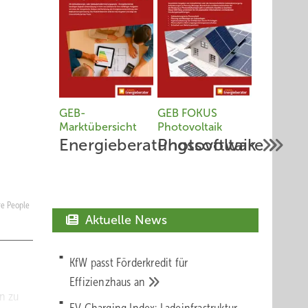
GEB-
GEB FOKUS
Marktübersicht
Photovoltaik
Energieberatungssoftware
Photovoltaik
ure People
Aktuelle News
KfW passt Förderkredit für
Effizienzhaus
an
n zu