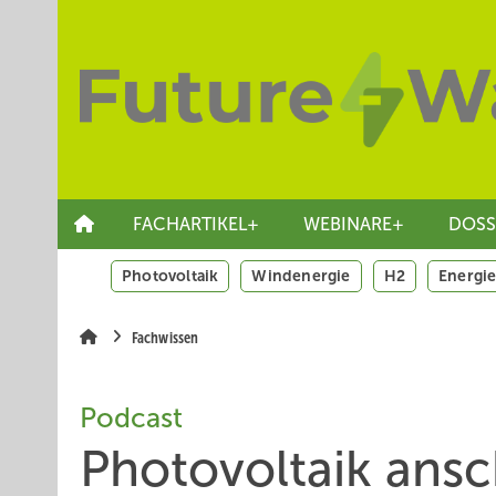
Springe
Skip
Skip
zum
to
to
Hauptinhalt
main
site
navigation
search
FACHARTIKEL+
WEBINARE+
DOSS
Photovoltaik
Windenergie
H2
Energie
Fachwissen
Podcast
Photovoltaik ans