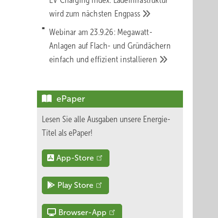
EV Charging Index: Ladeinfrastruktur
wird zum nächsten
Engpass
 und
Webinar am 23.9.26: Megawatt-
hnen
Anlagen auf Flach- und Gründächern
n
einfach und effizient
installieren
ktiv
ieren.
en, bis
ePaper
Lesen Sie alle Ausgaben unsere Energie-
Titel als ePaper!
hilft
App-Store
auch
Play Store
s nur
Browser-App
oms