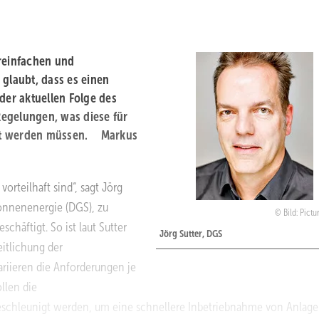
ereinfachen und
 glaubt, dass es einen
der aktuellen Folge des
egelungen, was diese für
ärt werden müssen. Markus
orteilhaft sind“, sagt Jörg
Sonnenenergie (DGS), zu
Bild: Pict
chäftigt. So ist laut Sutter
Jörg Sutter, DGS
itlichung der
riieren die Anforderungen je
llen die
beschleunigt werden, um eine schnellere Inbetriebnahme von Anlage