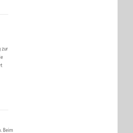
 zur
ie
rt
n. Beim