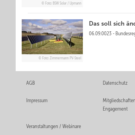
Foto: BSW Solar / Upmann
D as soll sich
än
06.09.0023
-
Bundesreg
Foto: Zimmermann PV-Steel
AGB
Datenschutz
Impressum
Mitgliedschafte
Engagement
Veranstaltungen / Webinare