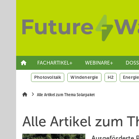
Springe
Skip
Skip
zum
to
to
Hauptinhalt
main
site
navigation
search
FACHARTIKEL+
WEBINARE+
DOSS
Photovoltaik
Windenergie
H2
Energie
Alle Artikel zum Thema Solarpaket
Alle Artikel zum 
Ausgeförderte P