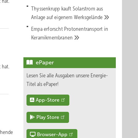
 hat.
Thyssenkrupp kauft Solarstrom aus
Anlage auf eigenem
Werksgelände
Empa erforscht Protonentransport in
Keramikmembranen
ePaper
 hat.
Lesen Sie alle Ausgaben unsere Energie-
Titel als ePaper!
App-Store
Play Store
echende
Browser-App