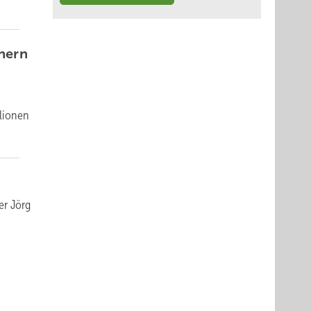
hern
llionen
er Jörg