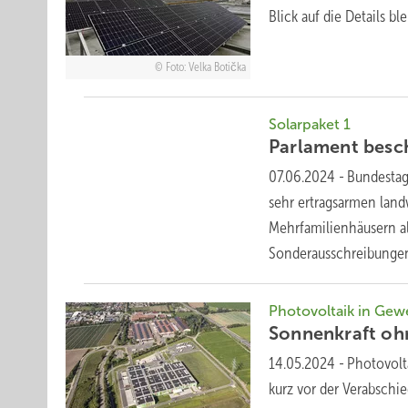
Blick auf die Details b
Foto: Velka Botička
Solarpaket 1
Parlament besc
07.06.2024
-
Bundestag
sehr ertragsarmen landw
Mehrfamilienhäusern al
Sonderausschreibungen
Photovoltaik in Gew
Sonnenkraft oh
14.05.2024
-
Photovolt
kurz vor der Verabschi