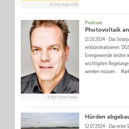
Getty Images/GEB
Podcast
Photovoltaik
an
11.10.2024
-
Das Solarp
entbürokratisieren. DGS
Energiewende leisten k
wichtigsten Regelungen
werden müssen. Mar
Bild: Picture People
Hürden
abgeba
12.07.2024
-
Das erste 