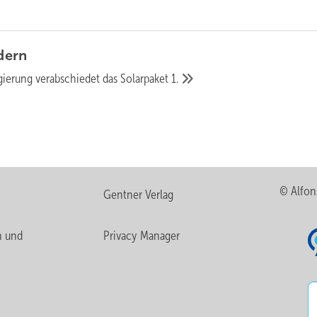
dern
ierung verabschiedet das Solarpaket
1.
© Alfon
Gentner Verlag
n und
Privacy Manager