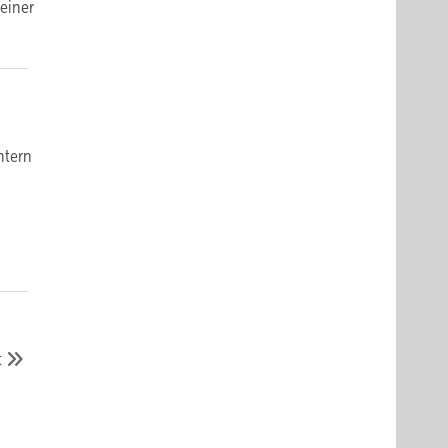
einer
htern
t