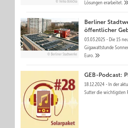
Velka Botička
Lösungen
erarbeitet.
Berliner Stadtw
öffentlicher
Ge
03.03.2025
-
Die 15 ne
Gigawattstunde Sonnens
Berliner Stadtwerke
Euro.
GEB-Podcast: P
18.12.2024
-
In der ak
Sutter die wichtigste