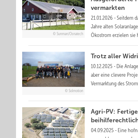
vermarkten
21.01.2026
-
Seitdem da
Jahre alten Solaranlage
Sunman/Osnatech
Ökostrom erzielen sie 
Trotz aller Wid
10.12.2025
-
Die Anlage
aber eine clevere Proj
Vermarktung des
Strom
Solmotion
Agri-PV: Fertig
beihilferechtli
04.09.2025
-
Eine hofn