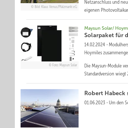
Netzanschluss und neu
Bild: Klaus Venus/Pfalzmarkt eG
eigenen Photovoltaik
Maysun Solar/ Hoymi
Solarpaket für 
14.02.2024
-
Modulhers
Hoymiles zusammengetan
Die Maysun-Module verf
Foto: Maysun Solar
Standardversion wiegt 
Robert Habeck s
01.06.2023
-
Um den So