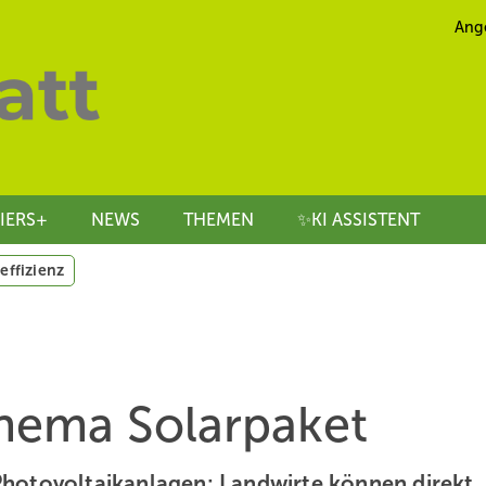
Ang
IERS+
NEWS
THEMEN
✨KI ASSISTENT
effizienz
Thema Solarpaket
hotovoltaikanlagen: Landwirte können direkt