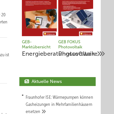
r 20
erten
GEB-
GEB FOKUS
Marktübersicht
Photovoltaik
Energieberatungssoftware
Photovoltaik
zu ist
Aktuelle News
Fraunhofer ISE: Wärmepumpen können
Gasheizungen in Mehrfamilienhäusern
ersetzen