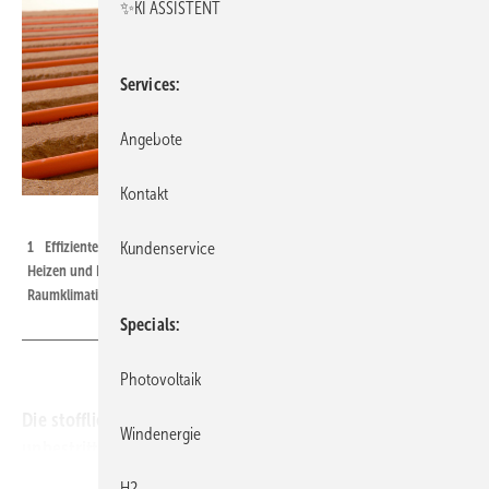
✨KI ASSISTENT
Services
Angebote
Kontakt
Bild: Naturbo
1 Effizientes Duo: Lehmbauplatten mit integrierten Rohrschlangen zum
Kundenservice
Heizen und Kühlen an Wand und Decke sind eine gute Wahl zur
Raumklimatisierung.
Specials
Photovoltaik
Die stofflichen Vorteile des Naturbaustoffs Lehm sind
Windenergie
unbestritten. Lehmbaustoffe sind hygroskopisch und
diffusionsoffen, allerdings wird der Einfluss besonders
H2