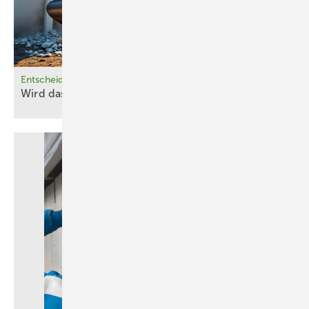
Für die Raumlufthygiene und ein als angenehm empfundenes
Raumklima und sind neben dem Luftaustausch über eine
Lüftungsanlage oder Fenster zwei Dinge entscheidend: die
Entscheidung für oder gegen Gebäudeabbrüche
Raumlufttemperatur und die Raumluftfeuchte.
Wird das saniert oder kann das
weg?
Aus wohnphysiologischer Sicht gilt ein Mindestniveau an Luftfeuchte
als wünschenswert und gesundheitsfördernd. Weniger als 40 Prozent
relativer Feuchte (r. F.) werden von den meisten Bewohnern als „zu
trocken“ empfunden. Sinkt die r. F. auf unter 30 Prozent, können
Schleimhäute austrocken, was wiederum Erkältungskrankheiten
begünstigt [1]. Der Schwankungsbereich der Raumluftfeuchte sollte
sich nach allgemeiner Auffassung zwischen 40 und 60 Prozent
bewegen [2].
Die Baubiologie griff diese Erkenntnisse früh auf. In hygroskopischen
und diffusionsoffenen Stoffen sah man willkommene bauliche Mittel,
Feuchteschwankungen zu dämpfen, allerdings mit dem neuen
Gedanken, dass raumabschließende Flächen und die