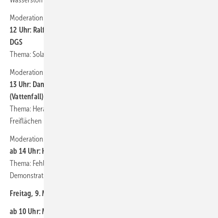
Moderation: Joachim Berner (Redaktion Gebäude-Energieberater):
12 Uhr: Ralf Haselhuhn, Vorsitzender des Fachausschusses PV der
DGS
Thema: Solarstromspeicher: Sicherheit und Effizienz realisieren
Moderation: Fabian Kauschke (Redaktion Erneuerbare Energien):
13 Uhr: Daniel Hirschberger (Fenecon/Feresto), Marco Harwardt
(Vattenfall)
Thema: Herausforderungen und Konzepte bei der Planung großer
Freiflächen
Moderation: Herbert Grab (Redaktion photovoltaik):
ab 14 Uhr: Klaus Terlinden/Oliver Lenckowski
(Solartektor)
Thema: Fehlersuche in Solaranlagen mit Lasertechnik – mit
Demonstration
Freitag, 9. Mai 2025:
ab 10 Uhr: Martin Peters (Firma Hypercon)