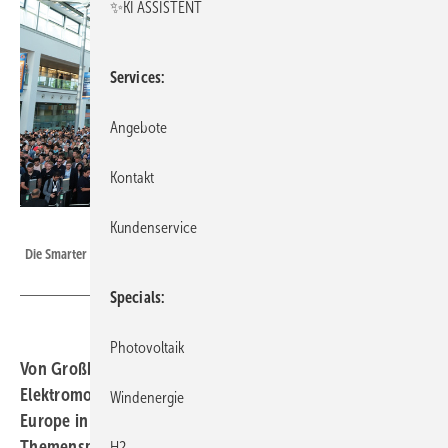
✨KI ASSISTENT
Services
Angebote
Kontakt
Solar Promotion GmbH
Kundenservice
Die Smarter E Europe findet vom 7. bis 9. Mai in München statt.
Specials
Photovoltaik
Von Großbatteriespeichern bis zu Entwicklungen der
Elektromobilität bietet die Messe-Allianz The Smarter E
Windenergie
Europe in München Innovationen in zahlreichen
Themenspektren der Energiewende. Wie konkrete
H2