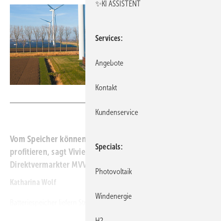
✨KI ASSISTENT
Services
Angebote
Kontakt
Foto: Sepia100 - stock.adobe.com
Kundenservice
Vom Speicher können Windparkbetreiber derzeit nur
Specials
profitieren, sagt Vivien Klein-Campailla vom
Direktvermarkter MVV Trading.
Photovoltaik
Katharina Wolf
Windenergie
Batteriespeicher liefern Strom, wenn weder Sonne noch Wind zur
Verfügung stehen. Was der Stromversorgung und der Netzstabilität
H2