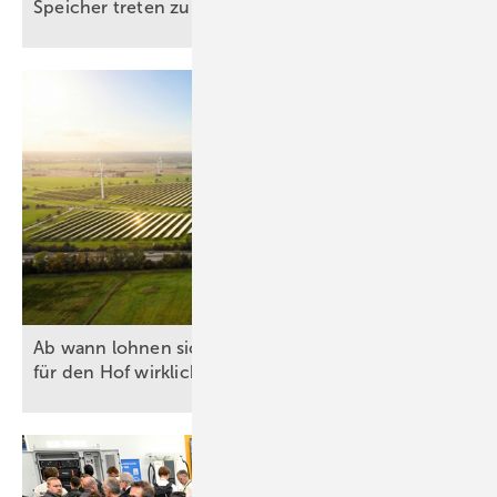
Speicher treten zum Jahreswechsel in
Kraft
Strom aus dem Netz beziehen und kauft Strom demnach am
Großhandelsmarkt ein, wenn er günstig ist – zum Beispiel mittags –
und verkauft ihn, wenn der Preis hoch ist. Ein Graustromspeicher
kann zudem an den Regelreservemärkten teilnehmen – also am
Primärregelleistungsmarkt, Sekundärregelleistungsmarkt und der
Minutenreserve. Dort wird er für die Vorhaltung von Leistung
vergütet, über den Leistungspreis, und für den tatsächlichen Abruf
über den Arbeitspreis. Über alle relevanten Kurzfristmärkte hinweg
sind somit mehrere hundert Deals am Tag möglich und
Preisspannen können maximal ausgenutzt werden. Die Erlöse
können aktuell daher etwa dreimal so hoch sein wie bei einem
Ab wann lohnen sich Agri-PV und Batteriespeicher
Grünstromspeicher und können sich schon innerhalb von drei
für den Hof
wirklich?
Jahren amortisieren. Die Förderung von EEG-Anlagen am selben
Netzverknüpfungspunkt bleibt davon unberührt.
Was sollten Betreiber aus Sicht eines Direktvermarkters
beachten, wenn sie in einen Speicher investieren?