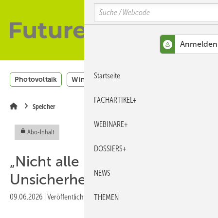
Springe
Skip
Skip
Search
zum
to
to
Hauptinhalt
main
site
navigation
search
MENÜ
Startseite
Photovoltaik
Windenergie
H2
Energieeffizienz
FACHARTIKEL+
Speicher
WEBINARE+
Abo-Inhalt
DOSSIERS+
„Nicht alle regulatorischen
NEWS
Unsicherheiten abwarten“
09.06.2026
|
Veröffentlicht in
Ausgabe 05-2026 ERE
THEMEN