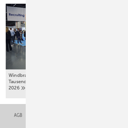
Windbranche sucht dringend Nachwuchs:
Tausende Jobs bei der Windenergy Hamburg
2026
AGB
Datenschutz
Gentner Verlag
Impressum