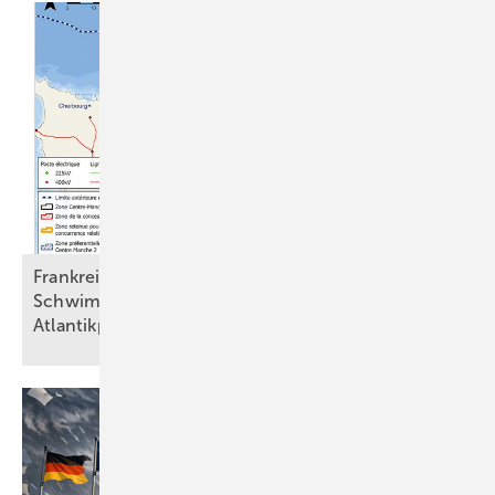
Frankreich: Normandie bekommt
Schwimmwindpark, keine Investoren für
Atlantikprojekt