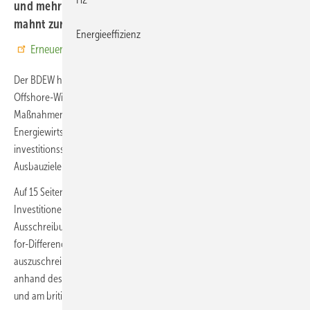
und mehr Investitionssicherheit sorgen sollen – und
mahnt zur Eile.
Energieeffizienz
Erneuerbare Energien bei Google bevorzugen
Der BDEW hat in einem
Positionspapier
schnelle Reformen für die
Offshore-Windenergie gefordert. Mit den darin vorgeschlagenen
Maßnahmen, so heißt es vom Bundesverband der deutschen
Energiewirtschaft, könnte der Ausbau kosteneffizient und
investitionssicher gestaltet werden, ohne die bestehenden
Ausbauziele im Wind-aus-See-Gesetz (WindSeeG) zu verändern.
Auf 15 Seiten listet das Positionspapier auf, was dafür zu tun wäre. Um
Investitionen abzusichern, fordert der BDWE ein neues
Ausschreibungsdesign, basierend auf sinnvoll indexierten Contracts-
for-Difference (CfDs) für alle in den nächsten Jahren
auszuschreibenden Flächen. Die Indexierung solle mindestens
anhand des europäischen Verbraucherpreisindexes HICP eingeführt
und am britischen Modell ausgerichtet werden.