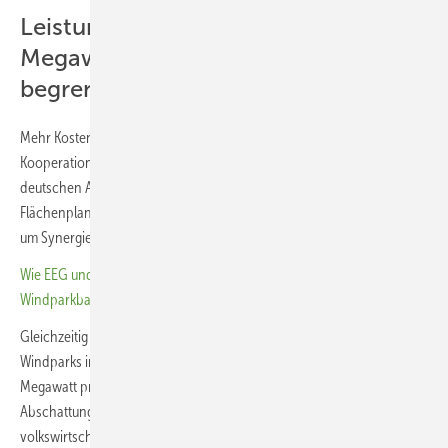
Leistungsdichte auf sieben
Megawatt pro Quadratkilometer
begrenzen
Mehr Kosteneffizienz könnte durch grenzüberschreitende Offshore-
Kooperationsprojekte erreicht werden, die dann anteilig auf die
deutschen Ausbauziele angerechnet werden sollten, so der BDEW. Die
Flächenplanung sollte daher stärker europäisch ausgerichtet werden,
um Synergien im Nord- und Ostseeraum besser zu nutzen.
Wie EEG und Co. noch rechtzeitig die richtigen Signale für den
Windparkbau geben
Gleichzeitig fordert der Verband, die Leistungsdichte neuer Offshore-
Windparks in der deutschen Nordsee auf in der Regel maximal sieben
Megawatt pro Quadratkilometer zu begrenzen. So könnten
Abschattungseffekte reduziert, die Stromerträge erhöht und die
volkswirtschaftlichen Kosten des Offshore-Ausbaus gesenkt werden.