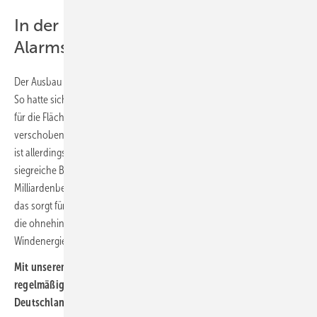
In der Offshore-Branche herrscht
Alarmstimmung
Der Ausbau der Offshore-Windenergie stockt derzeit in Deutschland.
So hatte sich in der jüngsten Ausschreibungsrunde 2025 kein Bieter
für die Flächen gefunden. Die kommende Runde wurde danach
verschoben, bis ein neues Ausschreibungsdesign gefunden ist. Noch
ist allerdings davon wenig zu hören. Unterdessen versuchen offenbar
siegreiche Bieter aus vorangegangenen Auktionsrunden, ihre für
Milliardenbeträge ersteigerten Baurechte wieder zurückzugeben. All
das sorgt für Alarmstimmung in der Offshore-Branche und gefährdet
die ohnehin ehrgeizigen Ziele für den Ausbau der
Windenergienutzung auf See.
Mit unserem kostenlosen Newsletter informieren wir Sie
regelmäßig auch über die Entwicklung der Offshore-Windkraft in
Deutschland und weltweit.
Hier können Sie ihn abonnieren
.