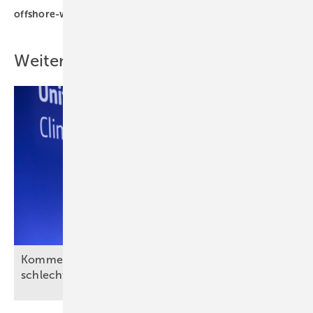
offshore-wind
Weitere Inhalte
Kommentar: Aus für Revolution Wind nach
schlechtem Deal, aber kein
Ende