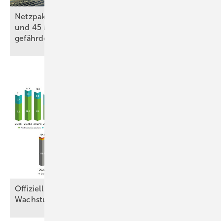
Netzpaket: Mehr als 30 GW Erneuerbaren-Projekte
und 45 Milliarden Euro private Investitionen
gefährdet
Offiziell 165 Gigawatt neue Windkraft 2025,
Wachstumsregionen verschieben
sich