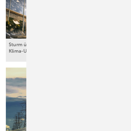
Sturm überm Kanzleramt: Höchstrichterliches
Klima-Urteil zwingt Regierung zum
Handeln