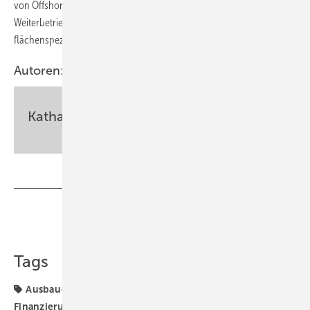
von Offshore-Windparks von 25 auf 35 Jahre, Regelungen für den
Weiterbetrieb nach Ende der Förderung sowie Festlegungen zu einer
flächenspezifischen Überbauung der Netzanschlüsse.
Autoren:
Katharina Wolf
Teilen
Link kopieren
Tags
Ausbau-Ziele
BDEW
Bundespolitik
Offshore-
Finanzierung
Offshore-Markt
Offshore-Technik