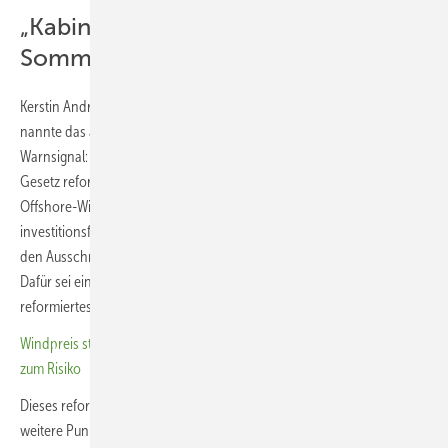
„Kabinettsbeschluss noch im
Sommer“
Kerstin Andreae, Vorsitzende der BDEW-Hauptgeschäftsführung,
nannte das ausbleibende Interesse an den Auktionen ein klares
Warnsignal: „Die Politik muss dringend handeln und das WindSee-
Gesetz reformieren“, so Andreae. Für den weiteren Ausbau der
Offshore-Windenergie brauche es verlässliche und
investitionsfreundliche Rahmenbedingungen. „Projekte müssen in
den Ausschreibungen 2027 wieder wirtschaftlich darstellbar sein.“
Dafür sei ein Referentenentwurf und ein Kabinettsbeschluss für ein
reformiertes WindSeeG noch im Sommer erforderlich.
Windpreis stürzt auf Rekordtief – Auktionserfolg wird für Projektierer
zum Risiko
Dieses reformierte Gesetz soll nach Auffassung des BDEW noch
weitere Punkte umfassen, darunter eine Ausweitung der Betriebsdauer