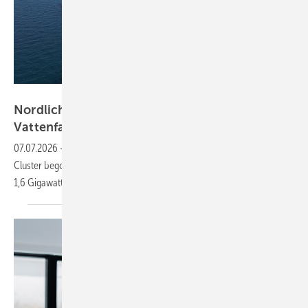
Deme
Nordlicht 1: Deme setzt erstes Monopile in
Vattenfalls größtem
Nordsee-Projekt
07.07.2026
-
In der Nordsee haben die Bauarbeiten für den Nordlicht-
Cluster begonnen. Im Endausbau 2029 soll es eine Leistung von rund
1,6 Gigawatt
haben.