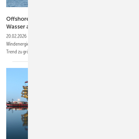
Hereon/Ina Frings
Offshore: Wake-Effekte treten auch unter
Wasser
auf
20.02.2026
-
Eine neue Studie ermittelt große Auswirkungen von
Windenergieanlagen auf die Hydrodynamik der Nordsee. Warum der
Trend zu größeren Anlagen diese Folgen mindern
kann.