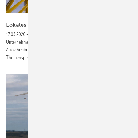
Smulders
Lokales Knowhow für
Meeresenergie
17.03.2026
-
In der Offshore-Windenergie leisten europäische
Unternehmen gute Arbeit. Es könnten jedoch mehr sein, weshalb
Ausschreibungen bald hiesige Wertschöpfungsketten stärken. Unser
Themenspecial für Sie zum kostenlosen
Download.