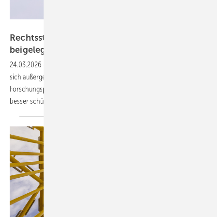
NABU
Rechtsstreit um Offshore-Windpark Gennaker
beigelegt
24.03.2026
-
Projektentwickler Skyborn und Naturschützer einigen
sich außergerichtlich: Freiwillige Maßnahmen und ein
Forschungsprojekt sollen unter anderem Vögel und Fledermäuse
besser
schützen.