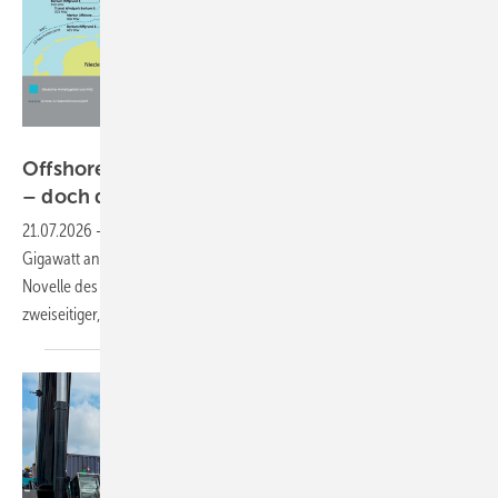
Stiftung OFFSHORE-WINDENERGIE
Offshore-Wind knackt die 10-Gigawatt-Marke
– doch die Branche schlägt
Alarm
21.07.2026
-
Halbjahreszahlen für Meereswindkraft zeigen über ein
Gigawatt an Zubau / Verbände fordern noch im Sommer 2026 eine
Novelle des Windenergie-auf-See-Gesetzes und die Einführung
zweiseitiger, indexierter
Differenzverträge.