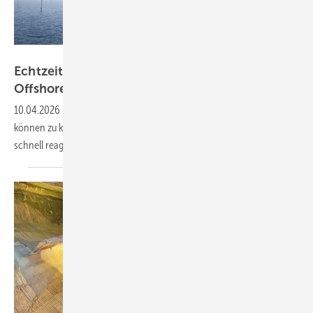
Vestas
Echtzeitüberwachung für sichere
Offshore-Kabelsysteme
10.04.2026
-
Schäden an Seekabeln durch Anker oder Fischerei
können zu kostspieligen Ausfällen führen. Durch Monitoring kann
schnell reagiert
werden.