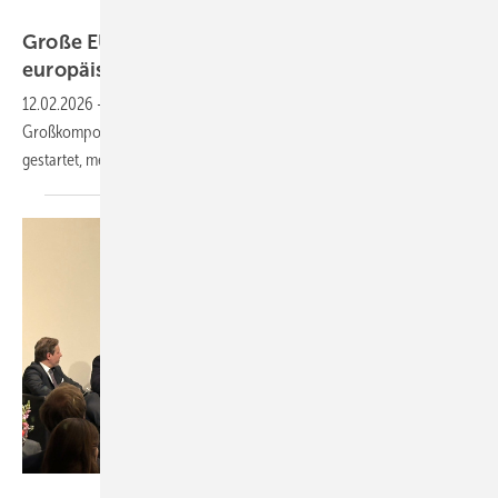
Chantiers de l’Atlantique
Große EU-Wertschöpfung durch nächste
europäische
Offshore-Windparks
12.02.2026
-
In den ersten elf Februartagen sind schon fünf
Großkomponentenlieferungen für Meereswindparks in Europa
gestartet, meist aus heimischer
Fertigung.
Nicole Weinhold