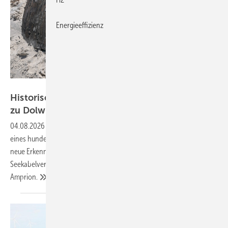
Energieeffizienz
Amprion
Historisches Schiffswrack bei Seekabelarbeiten
zu Dolwin 4
entdeckt
04.08.2026
-
Am Strand der Nordseeinsel Norderney tauchten Teile
eines hunderte Jahre alten Holzschiffes auf. Archäologen hoffen auf
neue Erkenntnisse zum Schiffsbau. Der Baufortschritt der
Seekabelverlegung werde nicht behindert, versichert Netzbetreiber
Amprion.