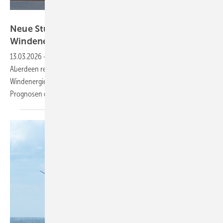
Spoor
Neue Studie: Seevögel meiden Rotorblätter von
Windenergieanlagen
13.03.2026
-
Ein Monitoring über 19 Monate im Offshore-Windpark
Aberdeen registriert keinen einzigen Vogeltod an der beobachteten
Windenergieanlage. Dabei hatten beim Bau des Windparks die
Prognosen deutlich schlechter
ausgesehen.