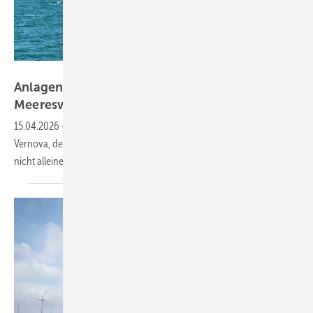
Iberdrola
Anlagenhersteller will frisch fertigen US-
Meereswindpark nicht mehr
betreuen
15.04.2026
-
Die Vineyard-Wind-Investoren verklagen Turbinenbauer
Vernova, der die teuren Probleme des gerade fertigen Offshore-Parks
nicht alleine lösen
will.