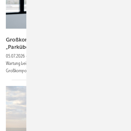
Deutsche Windtechnik
Großkomponentendienst auf See:
„Parkübergreifende
Troubleshooter“
05.07.2026
-
Achim Berge Olsen führt seit Oktober die Offshore-
Wartung bei Deutsche Windtechnik. Er erklärt, was die neue
Großkomponententausch-Einheit
bewirkt.