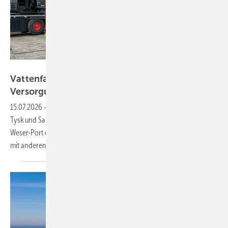
Seaports
Vattenfall macht Wilhelmshaven zum
Versorgungshafen für
Offshore-Windparks
15.07.2026
-
Der Energiekonzern lässt ab sofort seine Windparks Dan
Tysk und Sandbank von Wilhelmshaven aus versorgen. Der Jade-
Weser-Port entwickelt sich damit zum Energiedrehkreuz – allerdings
mit anderem Schwerpunkt als
Cuxhaven.