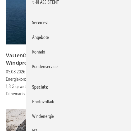
✨KI ASSISTENT
Services
Angebote
Vattenfall
Kontakt
Vattenfall sichert sich zwei große Offshore-
Windprojekte in
Dänemark
Kundenservice
05.08.2026
-
Mit Hesselø und North Sea I Mid gewinnt der
Energiekonzern in der jüngsten dänischen Ausschreibung mindestens
1,8 Gigawatt neue Windkraftkapazität. Die Projekte sollen die Rolle
Specials
Dänemarks als zentralen Offshore-Standort weiter
stärken.
Photovoltaik
Windenergie
H2