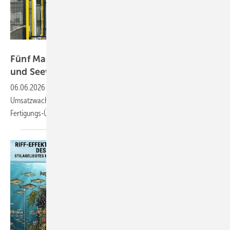
industrieblick - stock.adobe.com
Fünf Mal mehr als bestellt: Was Werke für PV
und Seewind liefern
könnten
06.06.2026
-
Die Exporte an Energiewendetechnik nahmen jüngstem
Umsatzwachstum zufolge wieder zu. In allen Bereichen gibt es große
Fertigungs-Überkapazitäten.