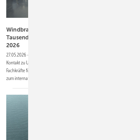
WindEnergy Hamburg
Windbranche sucht dringend Nachwuchs:
Tausende Jobs bei der Windenergy Hamburg
2026
27.05.2026
-
Mit kostenfreiem Eintritt, Recruiting Days und direktem
Kontakt zu Unternehmen will die Windenergy Hamburg junge
Fachkräfte für die Energiewende gewinnen – vom Technikberuf bis
zum internationalen
Projektmanagement.