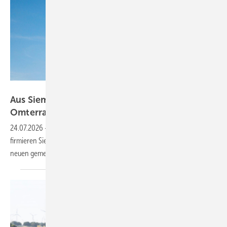
Siemens Energy
Aus Siemens Gamesa Renewable Energy wird
Omterra
24.07.2026
-
Sechs Jahre nach der Trennung vom Siemens-Konzern
firmieren Siemens Energy und Siemens Gamesa künftig unter einem
neuen gemeinsamen
Namen.