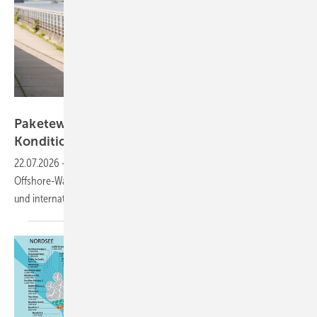
Deutsche Windtechnik
Paketeweise – „Besserer Service, bessere
Konditionen“ für alte
Seewindparks
22.07.2026
-
Interview: Achim Berge Olsen führt seit Oktober die
Offshore-Wartung bei Deutsche Windtechnik – die flexibler, günstiger
und internationaler
wird.