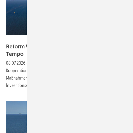
Peter Adams -stock.adobe.com
Reform Wind-auf-See-Gesetz: BDEW fordert
Tempo
08.07.2026
-
Leistungsdichte begrenzen, mehr internationale
Kooperation und CfDs: In einem Positionspapier listet der Verband
Maßnahmen auf, die für niedrigere Kosten und mehr
Investitionssicherheit sorgen sollen – und mahnt zur
Eile.