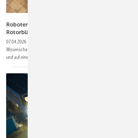
EduArt Robotik
Robotersystem und KI sollen Schäden in
Rotorblättern
erkennen
07.04.2026
-
Im Forschungsprojekt „InInspekt“ setzen die
Wissenschaftler auf Früherkennung aus dem Inneren des Blattes –
und auf eine KI-gestützte
Datenauswertung.