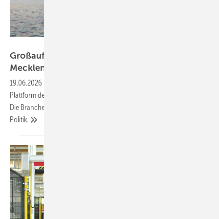
50Hertz
Großauftrag für Offshore-Konverter geht nach
Mecklenburg-Vorpommern
19.06.2026
-
Ein europäisches Konsortium wird zum ersten Mal eine
Plattform des 2-GW-Standards überwiegend in Deutschland bauen.
Die Branche lobt – aber fordert weitere Anstrengungen von der
Politik.