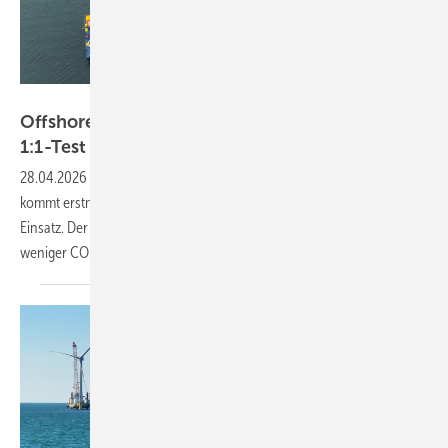
IQIP
Offshore: Neues Rammverfahren erstmals im
1:1-Test
28.04.2026
-
Alternative zum Blasenschleier? Im Windpark „Dreekant“
kommt erstmals ein Installationsverfahren mit Wassertank zum
Einsatz. Der Entwickler verspricht weniger Lärmbelastung und
weniger
CO₂-Emissionen.