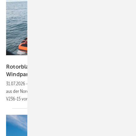
Bundespolizeiinspektion See Cuxhaven
Rotorblatt bei Bauarbeiten am Offshore-
Windpark „He dreiht“
abgestürzt
31.07.2026
-
Die Bundespolizei birgt Teilstück des havarierten Blattes
aus der Nordsee. Im Projekt kommen erstmals Anlagen vom Typ
V236-15 von Vestas zum
Einsatz.