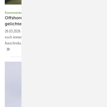
Smulders
Kommentar
Offshore-Windkraft-Wertschöpfung im
gelichteten
Markt
26.03.2026
-
Der Ausbau der Meereswindparks in Europa erfolgt
noch immer unregelmäßig. Wenn nun der Zubau anzieht, müssen die
Ausschreibungsregeln die ausgedünnte Zulieferkultur wieder stärken.