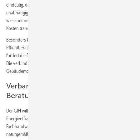
eindeutig, dass Eigentümer weiterhin einen hohen Bedarf an
unabhängiger Beratung haben. Gerade bei langfristigen Investitionen
wie einer neuen Heizung sollten wirtschaftliche Risiken und hohe
Kosten transparent aufgezeigt werden“.
Besonders kritisch bewertet der GIH die geplante Streichung der
Pflichtberatung vor dem Einbau fossiler Heizungen. Der Verband
fordert die Bundesregierung auf, diese Änderung zurückzunehmen.
Die verbindliche Beratung soll wieder in das
Gebäudemodernisierungsgesetz aufgenommen werden.
Verband fordert unabhängige
Beratung
Der GIH will die Beratung ausdrücklich nur durch unabhängige
Energieeffizienz-Expert:innen verankern. Bislang können auch
Fachhandwerker:innen diese Beratung übernehmen, obwohl diese
naturgemäß nicht unabhängig sind. Der Verband verknüpft diese