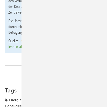
den Verbandsmitgliedern des Energieberaterverbands (GIH),
des Deutschen Energieberater-Netzwerks (DEN) und des
Zentralverbands Deutscher Schornsteinfeger (ZDS).
Die Untersuchung wurde im März 2026 zum vierten Mal seit 2023
durchgeführt. Insgesamt nahmen 726 Energieberatende an der
Befragung teil.
Quelle:
https://www.siriuscampus.de/energieberatende-
lehnen-abschaffung-der-65-regel-ab/
Teilen
Link kopieren
Tags
Energieberatung
Energiewende
GIH
GModG
Gebäudeenergiegesetz
Gebäudeenergiegesetz (GEG)