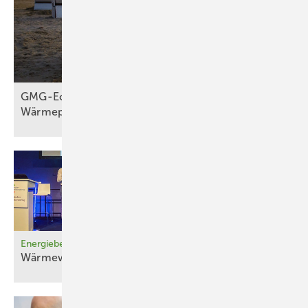
GMG-Eckpunkte: Es kommt jetzt auf
Wärmepumpen
an
Energieberatertag 2026
Wärme­wende – wie geht’s
weiter?