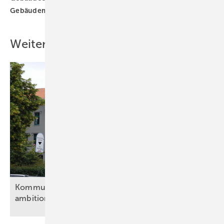
Gebäudemodernisierungsgesetz
Wärmewende
Weitere Inhalte
Kommunen und Verbände fordern eine
ambitionierte
Energiewende