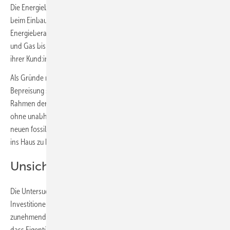
Die Energieberatenden warnen vor einer langfristigen Kostenfalle
beim Einbau neuer Öl- und Gasheizungen. 95 % der
Energieberatenden erwarten steigende Kosten für das Heizen mit Öl
und Gas bis 2045. Gleichzeitig berichten die Expert:innen, dass 72 %
ihrer Kund:innen Angst vor hohen Energiekosten haben.
Als Gründe nennt der GIH steigende Netzentgelte, die CO
-
2
Bepreisung sowie unsichere Verfügbarkeiten erneuerbarer Gase im
Rahmen der sogenannten „Biotreppe“. Weismann mahnt: „Wer heute
ohne unabhängige Beratung investiert, läuft Gefahr, sich mit einer
neuen fossilen Heizung langfristig hohe Kosten und Abhängigkeiten
ins Haus zu holen“.
Unsicherheit bremst Investitionen
Die Untersuchung zeigt außerdem, dass 51 % der Kund:innen
Investitionen derzeit aus Unsicherheit verschieben. Dieser
zunehmende „Attentismus“ verdeutlicht nach Einschätzung des GIH,
dass Eigentümer:innen stabile politische Rahmenbedingungen und