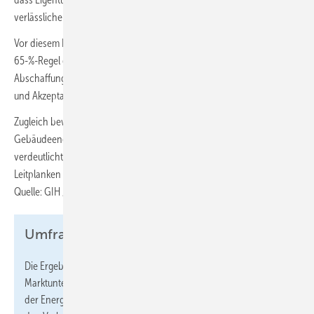
verlässliche Orientierung benötigen – nicht weitere Deregulierung.
Vor diesem Hintergrund fällt auch die Bewertung der sogenannten
65-%-Regel eindeutig aus: 77 % der Energieberatenden lehnen deren
Abschaffung ab. Die Regel biete derzeit wichtige Planungssicherheit
und Akzeptanz im Markt.
Zugleich bewerten inzwischen 65 % der Befragten das bestehende
Gebäudeenergiegesetz (GEG) mindestens als „gut“. Aus Sicht des GIH
verdeutlicht die Umfrage damit den klaren Wunsch nach verlässlichen
Leitplanken und keine erneute politische Kehrtwende. ■
Quelle: GIH / ml
Umfrage
Die Ergebnisse stammen aus der Sirius Campus
Marktuntersuchung „Monitor zur Energiewende – Perspektive
der Energieberatenden“, einer repräsentativen Befragung unter