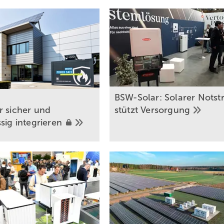
BSW-Solar: Solarer Nots
r sic her und
stützt
Versorgung
ssig
integrieren