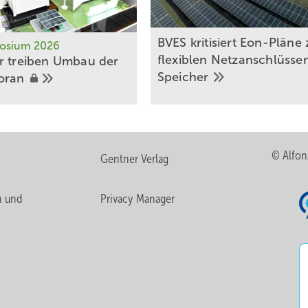
BVES kritisiert Eon-Pläne 
osium 2026
flexiblen Netzanschlüssen
er treiben Umbau der
Speicher
oran
© Alfon
Gentner Verlag
n und
Privacy Manager