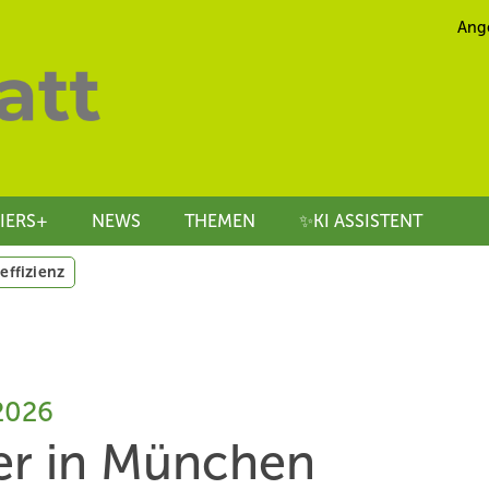
Ang
IERS+
NEWS
THEMEN
✨KI ASSISTENT
effizienz
2026
er in München