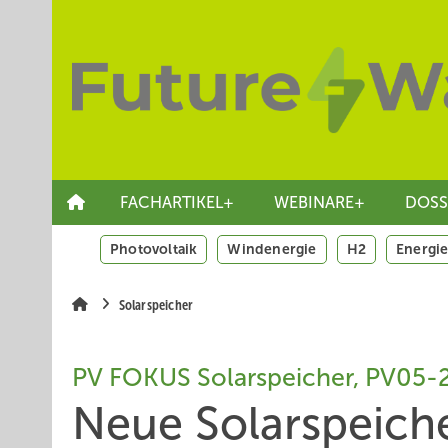
Springe
Skip
Skip
zum
to
to
Hauptinhalt
main
site
navigation
search
FACHARTIKEL+
WEBINARE+
DOSS
Photovoltaik
Windenergie
H2
Energie
Solarspeicher
PV FOKUS Solarspeicher, PV05-
Neue Solarspeich