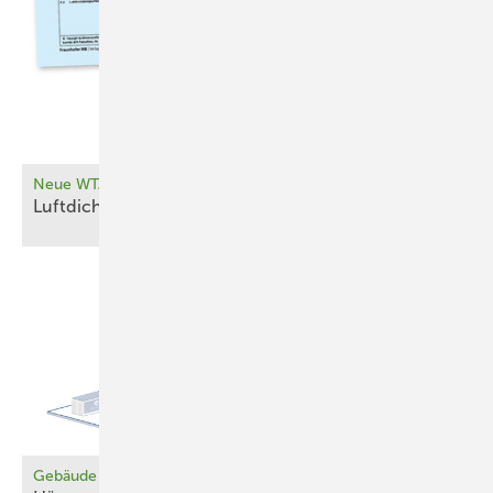
Neue WTA-Merkblattreihe zur Luftdichtheit
Luftdicht im Bestand – aber
wie?
Bild: Holzbau Deutschland - Institut e.V.
Die Musterbauordnung (MBO) unterteilt die Gebäude in die Klassen
1 bis 5. Gebäude in Holzbauweise sind bis zur Gebäudeklasse (GK)
4 möglich.
Muster-Holzbaurichtlinie (MHolzBauRL)
Gebäude als Energiespeicher