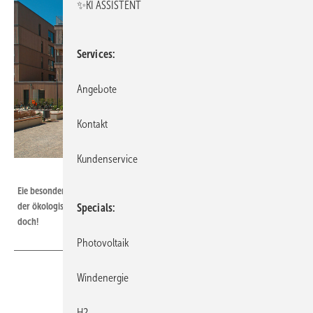
✨KI ASSISTENT
Services
Angebote
Kontakt
Kundenservice
Bild: Jakob Schoof
Eie besonders hohe Dichte an mehrgeschossigen Holzbauten findet sich in
der ökologischen Mustersiedlung Prinz-Eugen-Park in München – geht
Specials
doch!
Photovoltaik
Windenergie
Der mehrgeschossige Holzbau etabliert sich in
H2