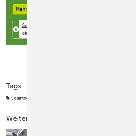
zentralen PVT-Wärmepumpensystem
Mehr erfahren
Etagenheizungen mit dezentralen
Wärmepumpen und PVT-Luft-Sole-Kollektoren
Kalte Nahwärme mit dezentralen
Wärmepumpen und netzgekoppelten PVT-
Luft-Sole-Kollektoren
Konzepte zur Warmwasserbereitung
Teilen
Link kopieren
Ausblick: Digitaler Sanierungs­assistent
und Betriebs­management
Tags
Kollektormontage für spätere Gebäude­
dämmung
Solartechnik
Wärmepumpe
GEB Podcast Gebäude­wende
GEB Dossier
Weitere Inhalte