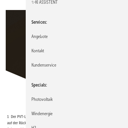
✨KI ASSISTENT
Services
Angebote
Kontakt
Kundenservice
Specials
Photovoltaik
Bild: Consolar
Windenergie
1 Der PVT-Luft-Sole-Kollektor SOLINK mit großer Wärmeübertragerfläche
auf der Rückseite eignet sich durch die kombinierte Nutzung von
H2