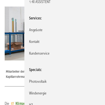
✨KI ASSISTENT
Services
Angebote
Kontakt
Kundenservice
Bild: Geo Clima Design
Specials
Mitarbeiter demonstrieren die Belastungsfähigkeit der millimeterdünnen
Kapillarrohrmatten.
Photovoltaik
Windenergie
Die
Klimadecke
von Geo Clima Design hilft bei der energetischen
H2