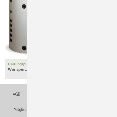
Heizungspuffer planen
Wie speichere ich – und wenn ja, wie
viel?
AGB
Datenschutz
Gentner Verlag
Impressum
Mitgliedschaften und Engagement
Privacy Manager