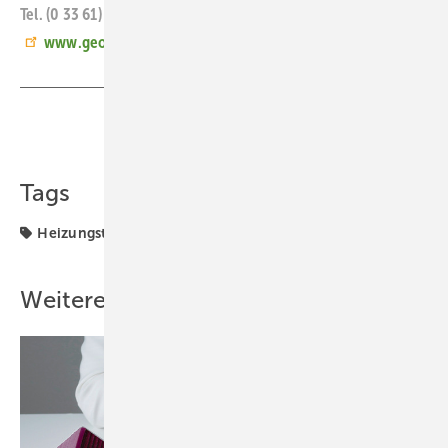
Tel. (0 33 61) 37 64 20
www.geoclimadesign.com
Teilen
Link kopieren
Tags
Heizungstechnik
Kühlung und Klima
Produkte
Weitere Inhalte