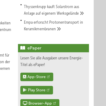
Thyssenkrupp kauft Solarstrom aus
Anlage auf eigenem
Werksgelände
Empa erforscht Protonentransport in
hkeiten
Keramikmembranen
Zentrum
ePaper
mt für
Lesen Sie alle Ausgaben unsere Energie-
von der
Titel als ePaper!
Themen
App-Store
Play Store
Browser-App