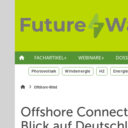
Springe
Skip
Skip
zum
to
to
Hauptinhalt
main
site
navigation
search
FACHARTIKEL+
WEBINARE+
DOSS
Photovoltaik
Windenergie
H2
Energie
Offshore-Wind
Offshore Connect
Blick auf Deutsch