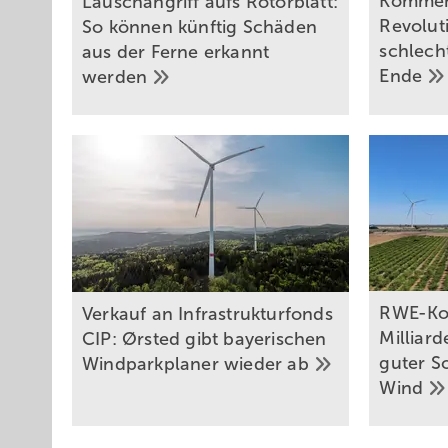
Komment
Lauschangriff aufs Rotorblatt:
Revolut
So können künftig Schäden
schlech
aus der Ferne erkannt
Ende
werden
RWE-Kon
Verkauf an Infrastrukturfonds
Milliar
CIP: Ørsted gibt bayerischen
guter S
Windparkplaner wieder
ab
Wind