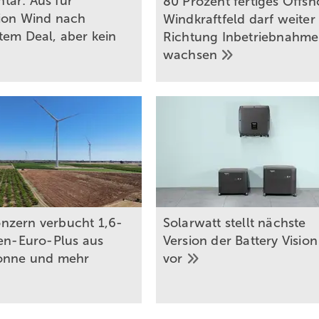
ar: Aus für
80 Prozent fertiges Offsh
ion Wind nach
Windkraftfeld darf weiter
tem Deal, aber kein
Richtung Inbetriebnahme
wachsen
zern verbucht 1,6-
Solarwatt stellt nächste
den-Euro-Plus aus
Version der Battery Vision
onne und mehr
vor