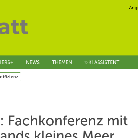
Ang
IERS+
NEWS
THEMEN
✨KI ASSISTENT
effizienz
: Fachkonferenz mit
lands kleines Meer