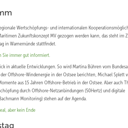
ramm
regionale Wertschöpfungs- und internationalen Kooperationsmöglic
m Maritimen Zukunftskonzept MV gezogen werden kann, das steht im 
g in Warnemünde stattfindet.
 Sie immer gut informiert.
lick in aktuelle Entwicklungen. So wird Martina Bühren vom Bundesa
 der Offshore-Windenergie in der Ostsee berichten, Michael Splett 
Momente aus 15 Jahren Offshore-Betrieb in der Ostsee. Aber auch 
chöpfung durch Offshore-Netzanbindungen (50Hertz) und digitale
Bachmann Monitoring) stehen auf der Agenda.
al, aber kein Ende
stag