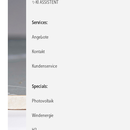
✨KI ASSISTENT
Services
Angebote
Kontakt
Kundenservice
Specials
Photovoltaik
Windenergie
H2