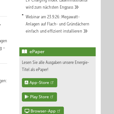
EV Charging Index: Ladeinfrastruktur
wird zum nächsten
Engpass
Webinar am 23.9.26: Megawatt-
Anlagen auf Flach- und Gründächern
r
einfach und effizient
installieren
lagen
g –
ePaper
Lesen Sie alle Ausgaben unsere Energie-
Titel als ePaper!
gen:
App-Store
Play Store
Browser-App