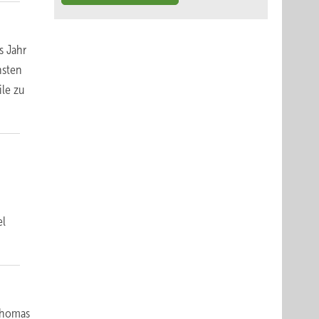
s Jahr
hsten
le zu
el
 Thomas