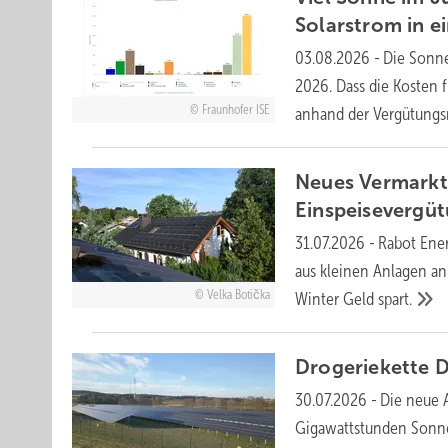
Solarstrom in 
03.08.2026
-
Die Sonne
2026. Dass die Kosten 
Fraunhofer ISE
anhand der
Vergütungs
Neues Vermarkt
Einspeisevergü
31.07.2026
-
Rabot Ene
aus kleinen Anlagen an
Velka Botička
Winter Geld
spart.
Drogeriekette 
30.07.2026
-
Die neue A
Gigawattstunden Sonnen