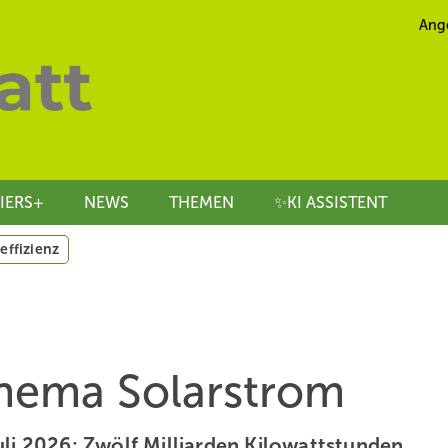
Ang
IERS+
NEWS
THEMEN
✨KI ASSISTENT
effizienz
Thema Solarstrom
uli 2026: Zwölf Milliarden Kilowattstunden