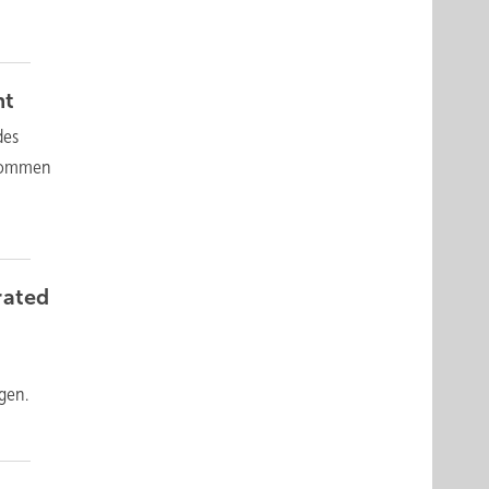
nt
des
enommen
rated
gen.