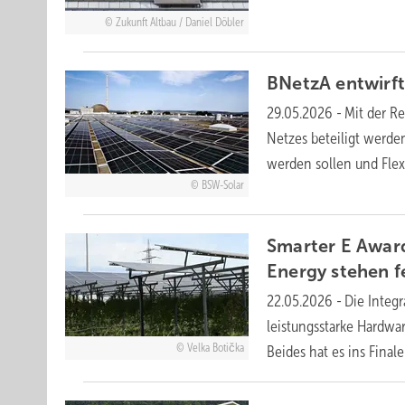
Zukunft Altbau / Daniel Döbler
BNetzA entwirf
29.05.2026
-
Mit der Re
Netzes beteiligt werd
werden sollen und Flex
BSW-Solar
Smarter E Award
Energy stehen
f
22.05.2026
-
Die Integ
leistungsstarke Hardwa
Velka Botička
Beides hat es ins Final