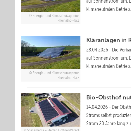
auf Sonnenstrom um. Da
klimaneutralen
Betrieb.
Energie- und Klimaschutzagentur
Rheinalnd-Pfalz
Kläranlagen in 
28.04.2026
-
Die Verba
auf Sonnenstrom um. Da
klimaneutralen
Betrieb.
Energie- und Klimaschutzagentur
Rheinalnd-Pfalz
Bio-Obsthof nu
14.04.2026
-
Der Obsth
Stroms selbst produzie
Strom 20 Jahre lang 
Spacemedia – Steffen Hoffner/Wirsol