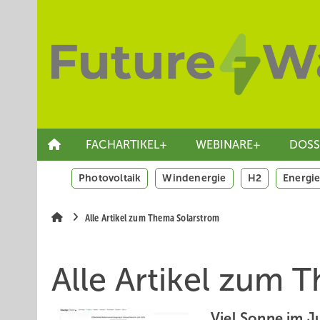
Springe
Skip
Skip
zum
to
to
Hauptinhalt
main
site
navigation
search
FACHARTIKEL+
WEBINARE+
DOSS
Photovoltaik
Windenergie
H2
Energie
Alle Artikel zum Thema Solarstrom
Alle Artikel zum 
Viel Sonne im J