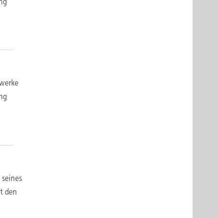
ung
pwerke
ung
 seines
rt den