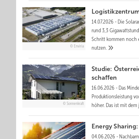
Logistikzentru
14.07.2026
-
Die Solara
rund 3,3 Gigawattstund
Schritt kommen noch e
Enviria
nutzen.
Studie: Österre
schaffen
16.06.2026
-
Das Mindes
Produktionsleistung vo
Sonnenkraft
höher. Das ist mit dem
Energy Sharing:
04.06.2026
-
Nachbarn 