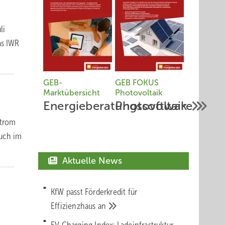
li
as IWR
GEB-
GEB FOKUS
Marktübersicht
Photovoltaik
Energieberatungssoftware
Photovoltaik
Strom
auch im
Aktuelle News
KfW passt Förderkredit für
Effizienzhaus
an