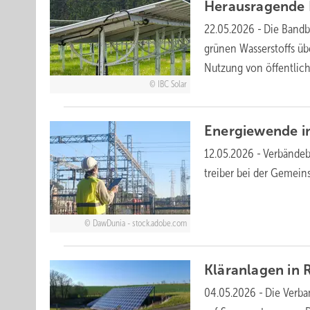
Herausragende P
22.05.2026
-
Die Bandbr
grünen Wasserstoffs üb
Nutzung von öffentlic
IBC Solar
Energiewende im
12.05.2026
-
Verbändebü
trei­ber bei der Gemein­
DawDunia - stock.adobe.com
Kläranlagen in 
04.05.2026
-
Die Verba