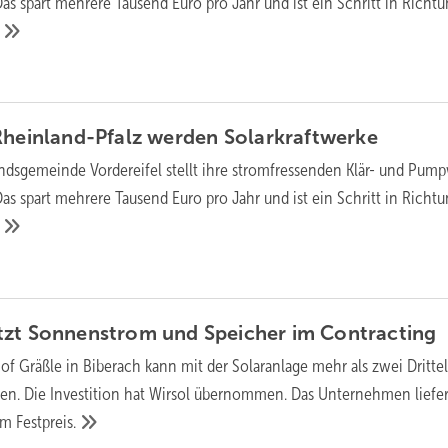
s spart mehrere Tausend Euro pro Jahr und ist ein Schritt in Richt
Rheinland-Pfalz werden
Solarkraftwerke
ndsgemeinde Vordereifel stellt ihre stromfressenden Klär- und Pum
s spart mehrere Tausend Euro pro Jahr und ist ein Schritt in Richt
tzt Sonnenstrom und Speicher im
Contracting
of Gräßle in Biberach kann mit der Solaranlage mehr als zwei Drittel
ren. Die Investition hat Wirsol übernommen. Das Unternehmen liefe
zum
Festpreis.