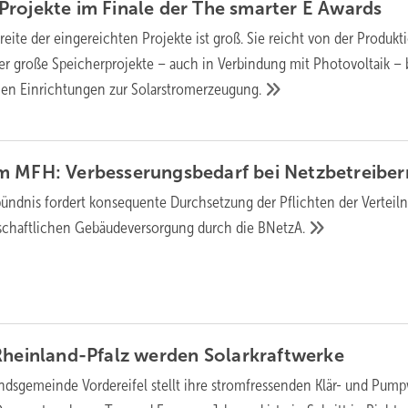
rojekte im Finale der The smarter E
Awards
eite der eingereichten Projekte ist groß. Sie reicht von der Produkt
er große Speicherprojekte – auch in Verbindung mit Photovoltaik – b
hen Einrichtungen zur
Solarstromerzeugung.
 MFH: Verbes­se­rungs­bedarf bei
Netz­betrei­ber
ndnis fordert konse­quente Durch­set­zung der Pflich­ten der Verteil­n
schaft­li­chen Gebäu­de­ver­sor­gung durch die
BNetzA.
Rheinland-Pfalz werden
Solarkraftwerke
ndsgemeinde Vordereifel stellt ihre stromfressenden Klär- und Pum