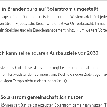
m in Brandenburg auf Solarstrom
umgestellt
nlage auf dem Dach der Logistikimmobilie in Wustermark liefert jede
en Strom – jedes Jahr. Dieser wird direkt vor Ort verbraucht. Im näc
in Speicher und ein Energiemanagement hinzu – um weitere Vortei
ich kann seine solaren Ausbauziele vor 2030
tziel bis Ende dieses Jahrzehnts liegt bisher bei einer jährlichen
n elf Terawattstunden Sonnenstrom. Doch die neuen Ziele liegen vi
 jetzigen Tempo nicht mehr zu
schaffen.
 Solarstrom gemein­schaft­lich
nutzen
können seit Juni selbst er­zeug­ten Solar­strom gemein­sam nutzen.