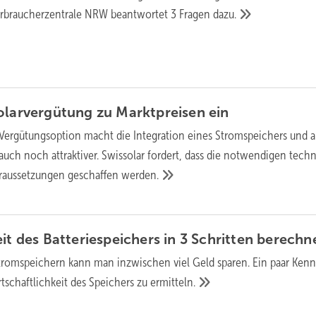
brau­cher­zent­rale NRW beant­wor­tet 3 Fragen
dazu.
Solarvergütung zu Marktpreisen
ein
Vergütungsoption macht die Integration eines Stromspeichers und 
auch noch attraktiver. Swissolar fordert, dass die notwendigen tech
oraussetzungen geschaffen
werden.
it des Batterie­spei­chers in 3 Schritten
berechn
trom­speichern kann man inzwi­schen viel Geld sparen. Ein paar Kenn
­schaft­lich­keit des Spei­chers zu
ermitteln.