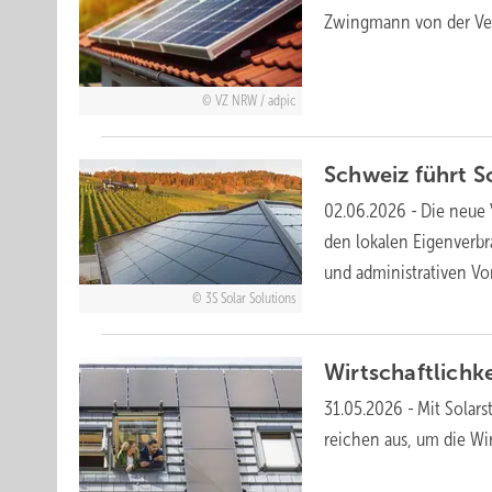
Zwingmann von der Ver­
VZ NRW / adpic
Schweiz führt 
02.06.2026
-
Die neue 
den lokalen Eigenverbr
und administrativen V
3S Solar Solutions
Wirtschaftlichke
31.05.2026
-
Mit Solars
rei­chen aus, um die Wirt