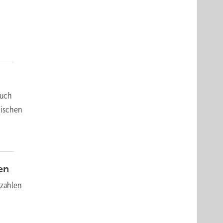
auch
nischen
en
­zahlen