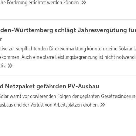
iche Förderung errichtet werden
können.
Baden-Württemberg schlägt Jahresvergütung fü
r
ative zur verpflichtenden Direktvermarktung könnten kleine Solaran
ekommen. Auch eine starre Leistungsbegrenzung ist nicht notwendi
tiv.
 Netz­pa­ket ge­fähr­den
PV-Aus­bau
olar warnt vor gravierenden Folgen der geplanten Gesetzesänderun
sbaus und der Verlust von Arbeitsplätzen
drohen.