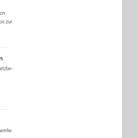
ion
is zur
n
etz­be­
pwerke