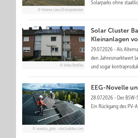
Solarparks ohne staatl
Helene Lüers/Energiekontor
Solar Cluster 
Kleinanlagen
vo
29.07.2026
-
Als Altern
den Jahresmarktwert b
Velka Botička
und sogar
kontraproduk
EEG-Novelle und
28.07.2026
-
Der BSW-S
Ein Rückgang des PV-Au
anatoliy_gleb - stock.adobe.com