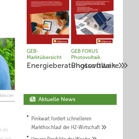
GEB-
GEB FOKUS
Marktübersicht
Photovoltaik
Energieberatungssoftware
Photovoltaik
adobe.com
Aktuelle News
Pinkwart fordert schnelleren
Markthochlauf der
H2-Wirtschaft
r im
es vor