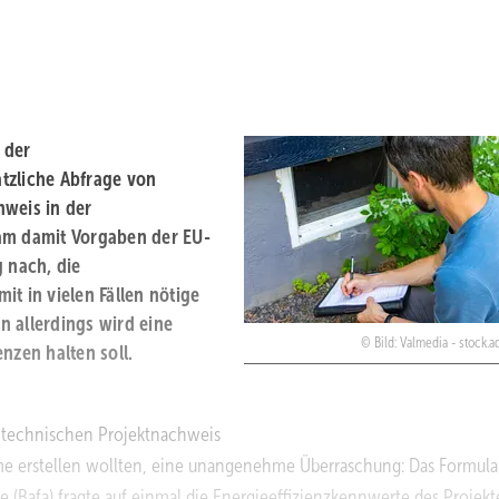
 der
tzliche Abfrage von
hweis in der
kam damit Vorgaben der EU-
g nach, die
t in vielen Fällen nötige
n allerdings wird eine
Bild: Valmedia - stock.
renzen halten soll.
n technischen Projektnachweis
me erstellen wollten, eine unangenehme Überraschung: Das Formula
e (Bafa) fragte auf einmal die Energieeffizienzkennwerte des Projekt