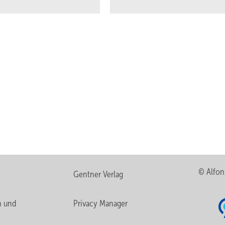
Arbeiten im Ruhestandsalter
Ü-68-Junkies
tandes beziehungsweise keine Projektdatei hat? Will oder kann das 
© Alfon
Gentner Verlag
nehmen, muss man die Ausgangsdaten aus der Umsetzungshilfe in das 
nen. Schlimmstenfalls müssen die Daten vor Ort noch einmal
n und
Privacy Manager