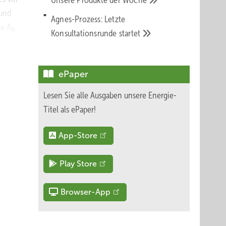
Unsere Produkte der
Woche
und
Agnes-Prozess: Letzte
he A
.
N
Konsultationsrunde
startet
ur,
zelne
ePaper
t
wartet.
Lesen Sie alle Ausgaben unsere Energie-
Titel als ePaper!
App-Store
an sich
Play Store
. April
tive zur
Browser-App