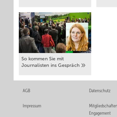
Marktübersicht IR-
Kompaktkameras
Thermografie im
Taschenformat
So kommen Sie mit
Journalisten ins
Gespräch
Was aber, wenn man nicht mehr als die Daten des Ist-Zus
AGB
Datenschutz
das den Fahrplan angefertigt hat, die Arbeit nicht über
Programm eingeben und die betreffende Variante errech
Impressum
Mitgliedschafte
aufgenommen werden.
Engagement