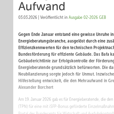
Aufwand
03.03.2026
|
Veröffentlicht in
Ausgabe 02-2026 GEB
Gegen Ende Januar entstand eine gewisse Unruhe in
Energieberatungsbranche, ausgelöst durch eine zusä
Effizienzkennwerten für den technischen Projektnac
Bundesförderung für effiziente Gebäude. Das Bafa 
Gebäuderichtlinie zur Erfolgskontrolle der Förderun
Energieberatende grundsätzlich befürworten. Die dami
Neubilanzierung sorgte jedoch für Unmut. Inzwische
Hilfestellung entwickelt, die den Mehraufwand in G
Alexander Borchert
Am 19. Januar 2026 gab es für Energieberatende, die de
(TPN) für eine mit iSFP-Bonus geförderte Einzelmaßnah
Portal des Bundesamts für Wirtschaft und Ausfuhrkontroll