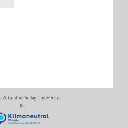
Büro,
s W. Gentner Verlag GmbH & Co.
eigene
KG