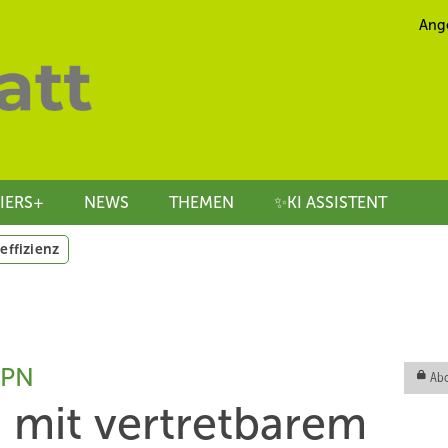
Ang
IERS+
NEWS
THEMEN
✨KI ASSISTENT
effizienz
TPN
Abo
 mit ­vertret­barem