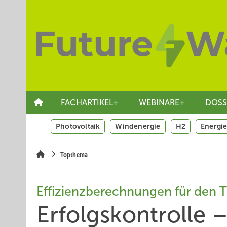
Springe
Skip
Skip
zum
to
to
Hauptinhalt
main
site
navigation
search
FACHARTIKEL+
WEBINARE+
DOSS
Photovoltaik
Windenergie
H2
Energie
Topthema
Effizienzberechnungen für den 
Erfolgskontrolle –