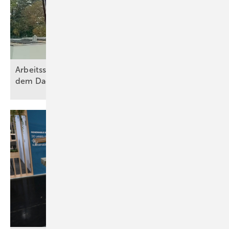
Arbeitsschutz: Bionicback entlastet Solarteure auf
dem
Dach