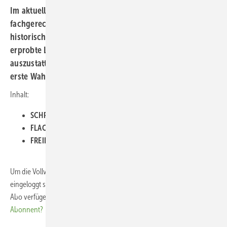
Im aktuellen Spezial werden neue Lösungen für den
fachgerechten Denkmalschutz vorgestellt. Für
historische Gebäude bietet der Markt mittlerweile viele
erprobte Lösungen an, um sie mit Solarmodulen
auszustatten. Systeme zur Indachmontage sind dabei
erste Wahl.
Inhalt:
SCHRÄGDACH •
Anpassung an neue Vorschriften
FLACHDACH •
Weniger Aufwand für größere Dachflächen
FREILAND •
Brachen nutzen für Gewerbestrom
Um die Vollversion des PDFs herunterladen zu können, müssen Sie
eingeloggt sein und über ein laufendes Premium- oder Digital-Plus-
Abo verfügen. Bitte loggen Sie sich rechts oben ein.
Sie sind noch kein
Abonnent?