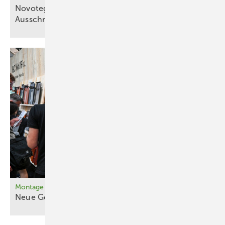
Novotegra stellt digitale Daten für
Ausschreibungstexte
bereit
Montage
Neue Gestelle fürs
Steildach