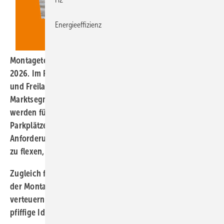
Energieeffizienz
Montagetechnik
: Das aktuelle Heft erscheint am 19. Mai
2026. Im Fokus stehen Unterkonstruktionen für Dächer
und Freiland. Denn die Nachfrage steigt, in allen
Marktsegmenten. Auch bislang unerschlossene Flächen
werden für Solarmodule interessant, beispielsweise
Parkplätze. Bei der Dachmontage wachsen die
Anforderungen, um Schäden zu vermeiden. Dachziegel
zu flexen, gehört der Vergangenheit an.
Zugleich fordern steigende Energiepreise die Anbieter
der Montagetechnik heraus. Aluminium und Stahl
verteuern sich. Das erfordert schlanke Lösungen und
pfiffige Ideen, um im harten Wettbewerb zu bestehen.