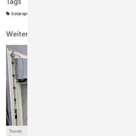
Tags
Solarspeicher
Speicher
Stromspeicher
VDI
Weitere Inhalte
Trends