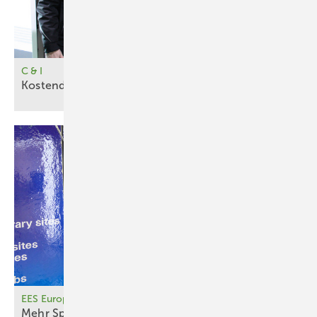
C & I
Kostendrü cker für Gewerbe und
Industrie
EES Europe
Mehr Speicher fürs
Geschäft