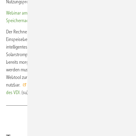
Nutzungsprofil vor Ort.
Webinar am 2. Dezember: Alte Anlagen, neue Aufträge – unabhängige
Speichernachrüstung mit der Backup-Box als Umsatzbooster
Der Rechner kann auch die prognosebasierte Ladung bei Anlagen mit
Einspeisebegrenzung berücksichtigen. Dabei optimiert ein
intelligentes Energiemanagement die Batterieladung mithilfe von
Solarstromprognosen. Dadurch wird vermieden, dass der Speicher
bereits morgens vollgeladen wird und mittags Solarstrom abgeregelt
werden muss. Das in Anhang A der VDI 4657 Blatt 3 beschriebene
Webtool zur Auslegung von Stromspeichern ist kostenlos und frei
nutzbar.
Sie finden den Stromspeicherrechner auf der Webseite
des VDI
. (su)
Teilen
Link kopieren