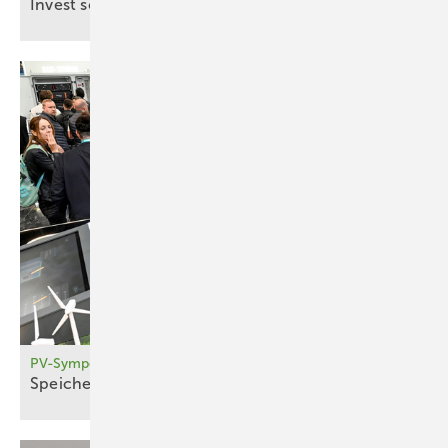
Invest schnell wieder
raus
PV-Symposium 2026
Sp eicher treiben Umbau der Netze
voran