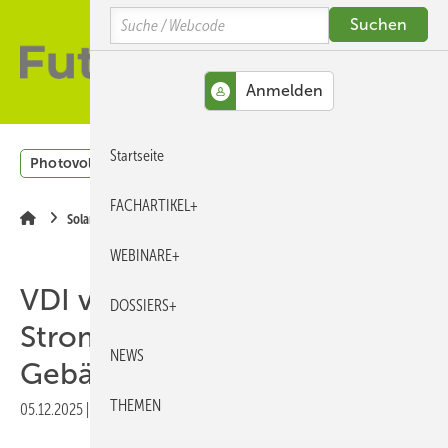
Springe
Skip
Skip
Search
zum
to
to
Hauptinhalt
main
site
navigation
search
MENÜ
Startseite
Photovoltaik
Windenergie
H2
Energieeffizienz
FACHARTIKEL+
Solarspeicher
WEBINARE+
VDI veröffentlicht
DOSSIERS+
Stromspeicherrechner für
NEWS
Gebäude
THEMEN
05.12.2025
|
Druckvorschau