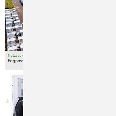
Netzspeicher
Engpass
auflösen