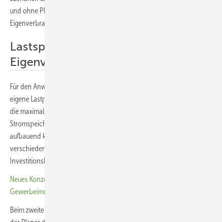
und ohne Photovoltaikanlage sowie die Erhöhung des
Eigenverbrauchs von selbst produziertem Solarstrom.
Lastspitzen kappen und
Eigenverbrauch erhöhen
Für den Anwendungsfall der Lastspitzenkappung können die Planer
eigene Lastprofile hochladen. Der Speicherrechner analysiert daraus
die maximale Lastspitze und stellt grafisch den Einfluss verschiedener
Stromspeichergrößen auf diese Lastspitze dar. Auf diese Analyse
aufbauend kann sich der Planer anzeigen lassen, wie sich die
verschiedenen Speichergrößen unter Berücksichtigung der
Investitionskosten und der Anschlusskosten wirtschaftlich auswirken.
Neues Konzept steigert solaren Eigenverbrauch in
Gewerbeimmobilien
Beim zweiten Anwendungsfall, der Eigenverbrauchserhöhung, kann