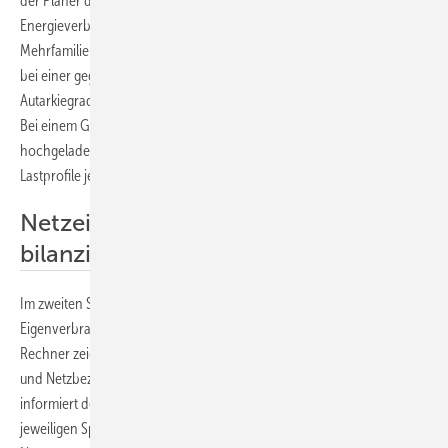
der Planer die Daten für die Photovoltaikanlage und den
Energieverbrauch vor Ort angeben. Handelt es sich um ein
Mehrfamilienhaus, werden die Lastprofile der Bewohner genutzt, um
bei einer gegebenen Größe der Solaranlage den jeweiligen
Autarkiegrad mit verschiedenen Speicherkapazitäten zu berechnen.
Bei einem Gewerbegebäude können entweder eigene Lastprofile
hochgeladen werden oder der Rechner greift auf standardisierte
Lastprofile je nach Geschäftsfeld des Unternehmens zurück.
Netzeinspeisung und Strombezug
bilanzieren
Im zweiten Schritt kann sich der Planer auch die Entwicklung des
Eigenverbrauchsanteils je nach Speichergröße anzeigen lassen. Der
Rechner zeigt auch eine Bilanz zwischen eingespeistem Solarstrom
und Netzbezug – abhängig vom Speichervolumen – an. Auch hier
informiert der Speicherrechner über die Wirtschaftlichkeit der
jeweiligen Speichersysteme je nach Stromerzeugung und