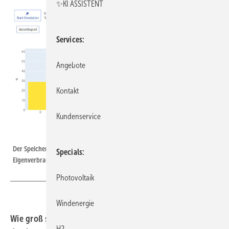
✨KI ASSISTENT
Services
Angebote
Kontakt
Kundenservice
VDI
Der Speicherrechner zeigt deutlich, dass die Steigerung des
Specials
Eigenverbrauchs mit zunehmender Speichergröße abnimmt.
Photovoltaik
Windenergie
Wie groß sollte ein Stromspeicher ausgelegt werden,
H2