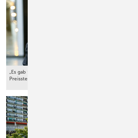
Betriebskosten durch die lange Lebensdauer und den geringen
Wartungsaufwand der Systeme.
Ein weiterer wirtschaftlicher Vorteil ergibt sich durch die mögliche
Reduktion der Luftwechselrate. Da Flächenheizungen überwiegend
mit Strahlungswärme arbeiten, sind sie weniger abhängig von hohen
Luftvolumenströmen. Lüftungsanlagen können kleiner dimensioniert
werden, was Investitions- und Betriebskosten spart.
Die Nutzung erneuerbarer Energiequellen im Neubau ist gesetzlich
„Es gab flächen­deckend starke
vorgeschrieben. Flächenheizsysteme sind prädestiniert für die
Preis­steigerungen“
Kombination mit Photovoltaik, Wärmepumpen oder industrieller
Abwärme. Sie ermöglichen einen klimafreundlichen Betrieb und
tragen dazu bei, CO
-Emissionen signifikant zu reduzieren.
2
Da Flächenheizungen vor allem Strahlungswärme abgeben, werden
Luftbewegungen minimiert. Dies reduziert die Aufwirbelung von
Staubpartikeln – ein entscheidender Vorteil in Lagerhallen,
Produktionsstätten oder Sporthallen, wo saubere Luftqualität für