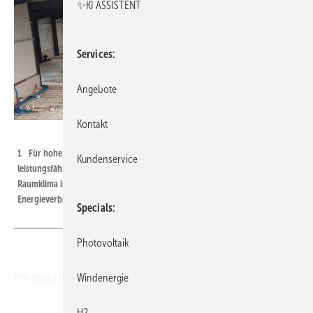
✨KI ASSISTENT
Services
Angebote
Kontakt
Bild: BVF
1 Für hohe Belastungsanforderungen in Produktionshallen ist ein
Kundenservice
leistungsfähiger Bodenaufbau nötig. Gleichzeitig soll ein angenehmes
Raumklima im Aufenthaltsbereich mit einem möglichst niedrigen
Energieverbrauch entstehen.
Specials
Photovoltaik
Windenergie
Ob Montagewerk, Produktionsstätte oder Warenlager –
moderne Flächenheizsysteme bieten sich als nachhaltige
H2