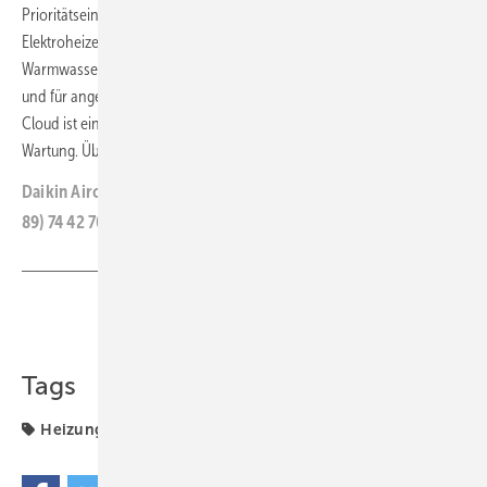
Prioritätseinstellungen festgelegt werden. Ein serienmäßig integriertes
Elektroheizelement sorgt für eine zuverlässige und flexible
Warmwasserbereitung im Sommer, wenn die Klimaanlage in Betrieb ist
und für angenehme Raumtemperaturen sorgt. Mithilfe der Daikin
Cloud ist eine Fernüberwachung möglich. Das erleichtert zugleich die
Wartung. Über die Onecta-App lassen sich alle Funktionen steuern.
ar
Daikin Airconditioning Germany 82008 ­Unterhaching, Tel. (0
89) 74 42 70
www.daikin.de
Teilen
Link kopieren
Tags
Heizungstechnik
Kühlung und Klima
Produkte