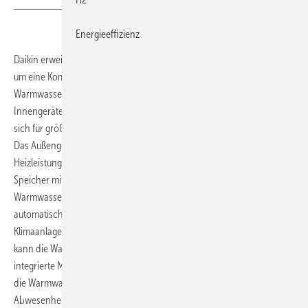
Energieeffizienz
Daikin erweitert seine Luft/Luft-Wärmepumpenbaureihe
Multi+
um eine Komplettlösung für Klimatisierung, Heizung und
Warmwasserbereitung mit einem Außengerät. Sie kann bis zu vier
Innengeräte sowie einen Warmwasserspeicher versorgen und eignet
sich für größere Haushalte und Gewerbebetriebe bis 150 m² Fläche.
Das Außengerät ist in drei Leistungsgrößen von 5,2 bis 10 kW
Heizleistung erhältlich. Für die Warmwasserversorgung stehen
Speicher mit 90, 120, 180 und 230 l Fassungsvermögen zur Wahl. Die
Warmwasserbereitung der Multi+ schaltet sich immer dann
automatisch ein, wenn kein Warmwasser entnommen wird und die
Klimaanlage nicht in Betrieb ist. Wird die Funktion Heizen genutzt,
kann die Warmwasserbereitung gleichzeitig erfolgen. Über die
integrierte MMI-Steuerung können auch individuelle Betriebszeiten für
die Warmwasserbereitung, zum Beispiel während der Nacht oder bei
Abwesenheit der Bewohner, mittels Timerfunktion und