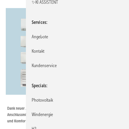
✨KI ASSISTENT
Services
Angebote
Kontakt
Kundenservice
Specials
Photovoltaik
Bild: Daikin
Dank neuer Außengeräte, größerer Warmwasserspeicher und optimierter
Windenergie
Anschlussmöglichkeiten bietet das Komplettsystem Multi+ mehr Flexibilität
und Komfort.
H2