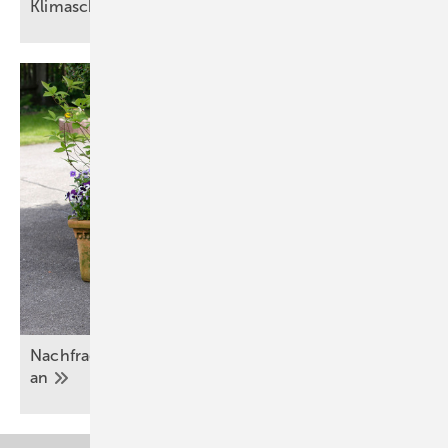
Klimaschonendes Heizen mit
Pellets
Nachfrage nach Split-Klima­an­lagen steigt stark
an