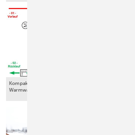
Kompaktstation Baelz-Moduline nutzt PV für
Warmwasser