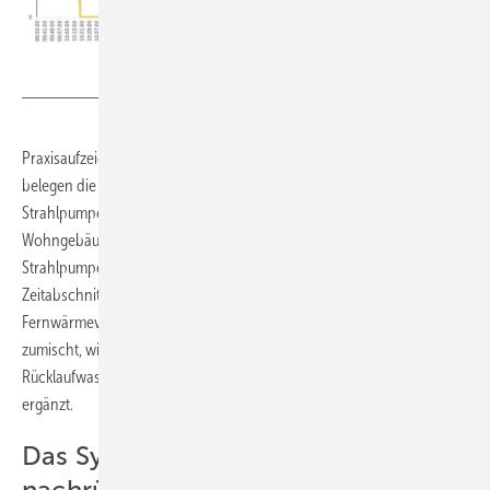
W. Baelz & Sohn GmbH & Co.
Praxisaufzeichnungen des Strahlpumpenhubes in Wohngebäuden
belegen die Wirksamkeit des Konzepts. Bild 3 zeigt den Verlauf des
Strahlpumpenhubes einer Warmwasserbereitung in einem
Wohngebäude. Die Aufzeichnung der Stellung der geregelten
Strahlpumpe über einen Tag zeigt während eines großen
Zeitabschnitts die Schließstellung (01 geschlossen), keinen
Fernwärmeverbrauch. Auch wenn die Strahlpumpe Fernwärme
zumischt, wird die Vorratswärme zum Vorwärmen des
Rücklaufwassers genutzt. Die Fernwärme wird nur zum Nachwärmen
ergänzt.
Das System für Bestandssysteme