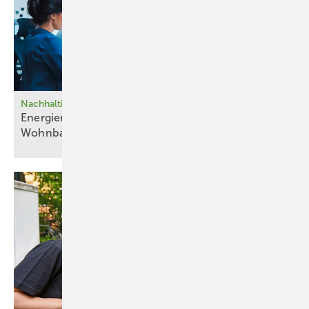
Nachhaltigkeitsberichte in der Wohnungswirtschaft
Energiemanagement wird für
Wohnbauunternehmen zur
Pflicht