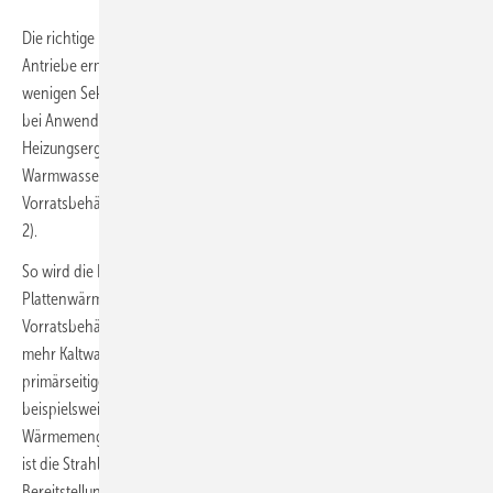
Die richtige Hydraulik, moderne Regelungstechnik und schnelle
Antriebe ermöglichen Reaktionszeiten für Durchfluss-Systeme in
wenigen Sekunden. Systeme mit primärseitigem Vorratsbehälter sind
bei Anwendungen mit hohen Spitzenlastfällen oder für
Heizungsergänzung über Solarstrom sinnvoll. Die Besonderheit der
Warmwasserbereitung ist in diesem Beispiel ein primärseitiger
Vorratsbehälter in der Rücklauf-Ansaugleitung der Strahlpumpe (Bild
2).
So wird die Erwärmung des ausgekühlten Rücklaufs vom
Plattenwärmetauscher über eine elektrische Heizwendel im
Vorratsbehälter möglich. Je mehr Warmwasser gezapft wird, desto
mehr Kaltwasser strömt über den Wärmetauscher - und die
primärseitige Rücklauftemperatur fällt von 55 Grad Celsius auf
beispielsweise 30 Grad Celsius ab. Solange ausreichend
Wärmemenge durch den Vorratsbehälter zur Verfügung gestellt wird,
ist die Strahlpumpe im Vorlauf (01 in Bild 2) geschlossen. Die
Bereitstellung der Heizwärme über die geschlossene Strahlpumpe