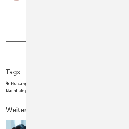
Berlin.
www.baelz.de
W. Baelz & Sohn GmbH & Co.
Teilen
Link kopieren
Tags
Heizungstechnik
Kommunen und Quartier
Nachhaltigkeit
Photovoltaik
Weitere Inhalte