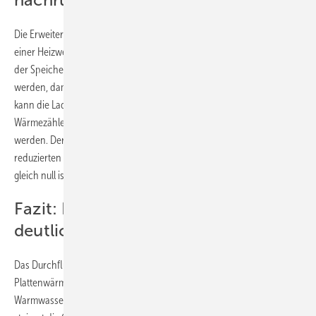
nachrüsten
Die Erweiterung von Bestandsystemen um einen Vorratsbehälter mit
einer Heizwendel und der Ladepumpe ist möglich. Auf die Begrenzung
der Speichertemperatur auf zirka 65 Grad Celsius sollte geachtet
werden, damit die Warmwassertemperatur gehalten wird. Alternativ
kann die Ladepumpe drehzahlgeregelt sein und über einen
Wärmezähler oder den Temperaturfühler Warmwasser geregelt
werden. Der im Rücklauf eingebaute Wärmezähler zeigt den
reduzierten Fernwärmeverbrauch an, der bei vollem Einsatz der PV
gleich null ist.
Fazit: Baelz-Moduline ermöglicht
deutliche Energieeinsparung
Das Durchflusssystem mit geregelter Baelz‑Strahlpumpe und
Plattenwärmetauscher ersetzt den konventionellen
Warmwasserspeicher. Diese Lösung senkt den Energiebedarf und