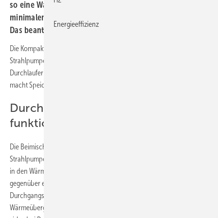
so eine Warmwasserbereitung im Durchflusssystem mit
minimalem Energiebedarf. Wie funktioniert das System?
Energieeffizienz
Das beantwortet Marc Gebauer im Gastbeitrag.
Die Kompaktstation
Baelz-Moduline
mit integrierter geregelter
Strahlpumpe erwärmt Trinkwasser in Gebäuden entsprechend dem
Durchlauferhitzer-Prinzip: dies minimiert die Legionellen-Gefahr und
macht Speicher überflüssig.
Durchflusssystem statt Speicher: So
funktioniert es
Die Beimischregelung von Vorlauf und Rücklauf mittels geregelter
Strahlpumpe (siehe Bild 1) bewirkt eine angepasste Eintrittstemperatur
in den Wärmetauscher und eine erhöhte Wassermenge im Teillastfall
gegenüber einer einfachen Regelung mit einem
Durchgangsregelventil. Mit der erhöhten Wassermenge wird der
Wärmeübergang verbessert. In einem Lastbereich von beispielsweise