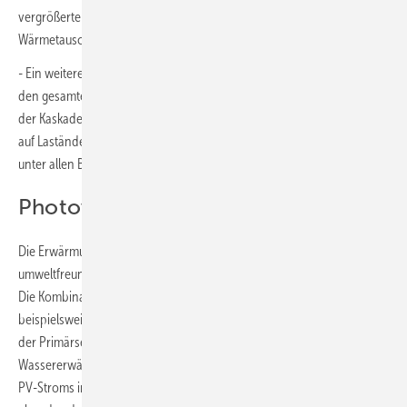
vergrößerten zirkulierenden Wassermenge auf der Primärseite des
Wärmetauschers.
- Ein weiteres zentrales Merkmal ist das stabile Regelverhalten über
den gesamten Lastbereich von 1 bis 100 Prozent. In Kombination mit
der Kaskadenregelung ermöglicht dies sehr schnelle Reaktionszeiten
auf Laständerungen und gewährleistet eine bedarfsgerechte Regelung
unter allen Betriebsbedingungen.
Photovoltaik ergänzt das System
Die Erwärmung von Trinkwasser mithilfe von
Photovoltaik
bietet eine
umweltfreundliche Alternative zur klassischen Warmwasserbereitung.
Die Kombination von PV mit einem elektrischen Heizsystem, wie
beispielsweise einer zusätzlichen Heizwendel im Vorratsbehälter auf
der Primärseite, macht es möglich, Sonnenstrom direkt für die
Wassererwärmung zu nutzen. Die Speicherung des überschüssigen
PV-Stroms in einer Batterie erlaubt die Warmwasserbereitung auch