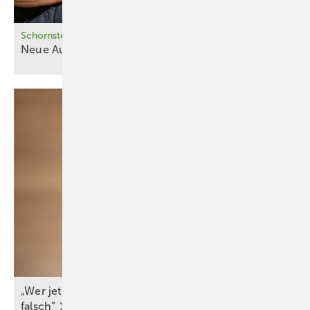
Schornsteinfeger prüfen Wärmepumpen
Neue Aufgaben für die Schwarze
Zunft
„Wer jetzt eine Wärme­pumpe kauft, macht nichts
falsch“