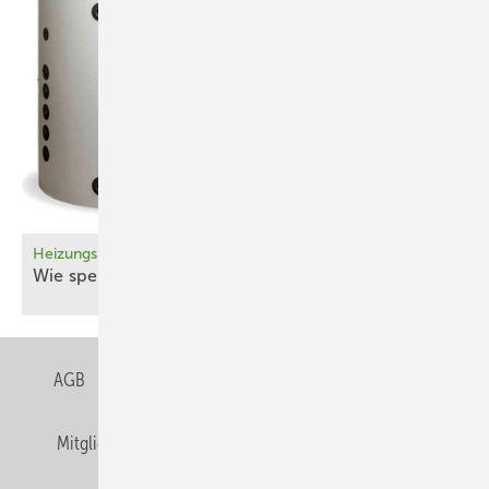
Heizungspuffer planen
Wie speichere ich – und wenn ja, wie
viel?
AGB
Datenschutz
Gentner Verlag
Impressum
Mitgliedschaften und Engagement
Privacy Manager