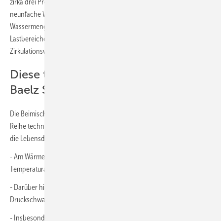
zirka drei Prozent wird im Vergleich zur Drosselschaltung die etwa
neunfache Wassermenge über dem Wärmetauscher umgewälzt. Diese
Wassermenge garantiert ein stabiles Regelverhalten; auch in kleinsten
Lastbereichen, zum Beispiel nachts bei der bloßen Erwärmung des
Zirkulationswassers.
Diese technischen Vorteile hat die
Baelz Strahlpumpenregelung
Die Beimischschaltung mit Baelz Strahlpumpenregelung bietet eine
Reihe technischer Vorteile, die sowohl die Betriebssicherheit als auch
die Lebensdauer der Anlage erhöhen.
- Am Wärmetauscher gibt es weniger Materialspannungen und die
Temperaturanpassung wirkt der Verkalkung entgegen.
- Darüber hinaus gleicht die Strahlpumpenregelung
Druckschwankungen im Primärnetz des Wärmeversorgers aus.
- Insbesondere im Teillastbetrieb profitiert das System von einer