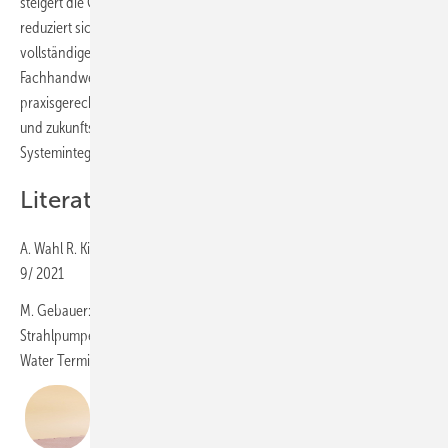
steigert die Gesamtwirtschaftlichkeit. In Verbindung mit Photovoltaik
reduziert sich der Fernwärmeeinsatz deutlich – bis hin zum
vollständigen Verzicht in optimalen Betriebsphasen. Für
Fachhandwerker, Ingenieure und Planer bietet das System eine
praxisgerechte Möglichkeit, Warmwasseranlagen effizient, hygienisch
und zukunftssicher zu gestalten – mit klarem Fokus auf
Systemintegration und nachhaltige Gebäudetechnik.
Literatur:
A. Wahl R. Kilpper: Wirtschaftlich, langlebig und energieeffizient KTM
9/ 2021
M. Gebauer: Warmwasserbereitung im Durchflusssystem mit
Strahlpumpentechnologie EHP 44 Heft 7-8/ 2015 Systemlösungen Hot
Water Terminal in der Fernwärme und Nahwärme
Dipl. Ing. Marc Gebauer
ist Leiter des technischen Büros bei W. Baelz & Sohn