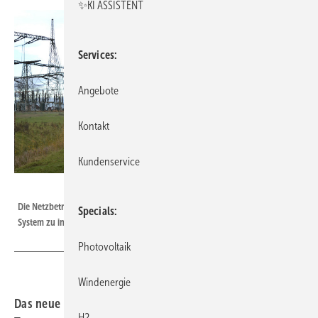
✨KI ASSISTENT
Services
Angebote
Kontakt
Kundenservice
Velka Botička
Die Netzbetreiber bekommen bessere Möglichkeiten, Solarstrom in das
Specials
System zu integrieren.
Photovoltaik
Windenergie
Das neue Elektrizitätsgesetz in Österreich schafft mehr
H2