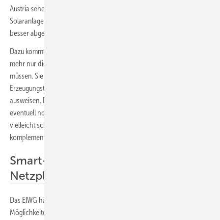
Austria sehen hier nicht nur mehr Transparenz für die Planer von
Solaranlagen. Diese Veröffentlichungspflicht erleichtere auch eine
besser abgestimmte Planung zwischen den Netzbetreibern.
Dazu kommt noch, dass laut Paragraph 99 die Netzbetreiber nicht
mehr nur die freien und reservierten Netzanschlüsse offenlegen
müssen. Sie müssen diese auch getrennt nach
Erzeugungstechnologien und angeschlossenem Energiespeicher
ausweisen. Damit können die Planer von Solaranlagen sehen, ob sie
eventuell noch Kapazitäten in einem Netz nutzen können, das
vielleicht schon von einem Windkraftwerk mit ihrem zur Photovoltaik
komplementären Erzeugungsprofil genutzt wird.
Smart-Meter-Werte für die
Netzplanung nutzen
Das ElWG hält aber nicht nur neue Pflichten, sondern auch neue
Möglichkeiten für die Netzbetreiber bereit. So dürfen diese laut