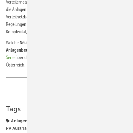
Verteilernetzbetreiber einheitlich per Verordnung fest. Damit müssen
die Anlagenplaner, die im Bereich von mehreren unterschiedlichen
Verteilnetzbetreibern bauen, nicht mehr auf viele verschiedene
Regelungen achten. Dies bedeutet mehr Klarheit und weniger
Komplexität, wie die Analysten von PV Austria betonen.
Welche
Neuregelungen sich durch das ElWG für die
Anlagenbetreiber
ergeben, lesen Sie
im ersten Teil unserer kleinen
Serie
über die aktuellen Vorgaben für die Elektrizitätswirtschaft in
Österreich.
Teilen
Link kopieren
Tags
Anlagenbetreiber
Netzanschluss
Netzbetreiber
PV Austria
Planung
Regelungen
Österreich