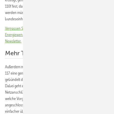
110f fest, dass in ganz Österreich einheitliche Messkonzepte festgelegt
werden müssen. Damit soll die Abrechnung von Strommengen
bundeseinheitlich standardisiert werden.
Verpassen Sie keine wichtige Information rund um die solare
Energiewende! Abonnieren Sie dazu einfach unseren kostenlosen
Newsletter.
Mehr Transparenz im Verteilnetz
Außerdem müssen alle Verteilnetzbetreiber auf Basis von Paragraph
117 eine gemeinsame Internetplattform schaffen, auf der sie
gebündelt die wichtigen Informationen zu ihrem Netz bereitstellen.
Dabei geht es unter anderem um eine Transparenz, wo noch
Netzanschlüsse für Solaranlagen und Speicher verfügbar sind und
welche Vorgaben die Anlagen erfüllen müssen, um ans Netz
angeschlossen zu werden. Dadurch können sich Anlagenplaner
einfacher über die geltenden Vorgaben informieren, wo ein