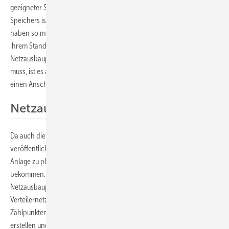
geeigneter Standort für den Bau einer Solaranlage oder eines
Speichers ist. Auch Gebäudeeigentümer und Gewerbetreibende
haben so mehr Transparenz, ob und unter welchen Bedingungen an
ihrem Standort Anlagen angeschlossen werden können. Da auch die
Netzausbauplanung auf der Internetplattform veröffentlicht werden
muss, ist es auch möglich, schon vorher die Anlage zu planen, um
einen Anschluss an ein ausgebautes Netz zu bekommen.
Netzausbauplan veröffentlichen
Da auch die Netzausbauplanung auf der Internetplattform
veröffentlicht werden muss, ist es auch möglich, schon vorher die
Anlage zu planen, um einen Anschluss an ein ausgebautes Netz zu
bekommen. Eine zusätzliche Verpflichtung zur Vorlage eines
Netzausbauplans hält Paragraph 118f bereit. Demnach müssen
Verteilernetzbetreiber mit mehr als 1.000 angeschlossenen
Zählpunkten künftig einen zehnjährigen Netzentwicklungsplan
erstellen und veröffentlichen. Die Expertinnen und Experten von PV