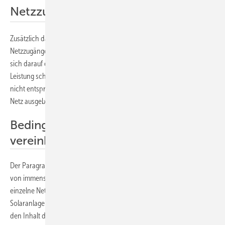
Netzzugänge flexibilisieren
Zusätzlich dazu bietet Paragraph 103 die Möglichkeit von flexiblen
Netzzugängen. Das heißt, Netzbetreiber und Anlagenbetreiber können
sich darauf einigen, dass der Solargenerator mit verminderter
Leistung schon einspeisen kann, auch wenn das Netzzugang noch
nicht entsprechend mit ausreichend Leistung versehen wurde. Ist das
Netz ausgebaut, kann die Einspeiseleistung erhöht werden.
Bedingungen für den Netzanschluss
vereinheitlichen
Der Paragraph 93 ist für die Planer und Errichter von Solaranlagen
von immenser Bedeutung. Denn in Zukunft wird nicht mehr jeder
einzelne Netzbetreiber seine eigenen Vorgaben für den Anschluss der
Solaranlagen festlegen können. Vielmehr legt die E-Control Austria
den Inhalt der allgemeinen Netzbedingungen für alle