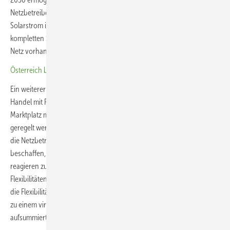
Netzbetreiber die Generatoren zwar abregeln können, wenn zu viel
Solarstrom im Netz ist. Sie können aber auch die Einspeisung des
kompletten Solarstroms zulassen, wenn ausreichend Kapazitäten im
Netz vorhanden sind.
Österreich braucht bis 2030 fünf Gigawatt Speicherleistung
Ein weiterer Vorteil ist, dass die Anlagenbetreiber auch am neuen
Handel mit Flexibilitäten teilnehmen können. Einen entsprechenden
Marktplatz müssen die Netzbetreiber schaffen. Wie dieser Marktplatz
geregelt werden muss, legt der Paragraph 139 fest. Konkret müssen
die Netzbetreiber in Zukunft die Flexibilitäten auf einem freien Markt
beschaffen, um auf Veränderungen von Einspeisung und Verbrauch
reagieren zu können. Diese Beschaffung und Vermarktung von
Flexibilitäten können auch Aggregatoren übernehmen. Diese bündeln
die Flexibilität von vielen kleineren Erzeugungsanlagen und Speichern
zu einem virtuellen Kraftwerk und bieten dieses mit seiner
aufsummierten Leistung am Markt an.