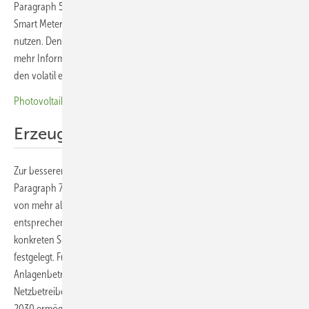
Paragraph 57 in Zukunft die viertelstündlich aufgelösten Werte aus
Smart Metern auch für den Betrieb und die Ausbauplanung des Netzes
nutzen. Denn mit den Daten der intelligenten Messsysteme haben sie
mehr Informationen, wie ihr Netz wo ausgelastet ist. Sie können so
den volatil erzeugten Ökostrom auch besser ins Netz integrieren.
Photovoltaik dominiert Ökostromausbau in Österreich
Erzeugungsanlagen ansteuern
Zur besseren Integration des Ökostroms dürfen die Netzbetreiber laut
Paragraph 76 ab Juni 2026 alle Erzeugungsanlagen mit einer Leistung
von mehr als 3,68 Kilowatt ansteuern. Die Anlagenbetreiber müssen
entsprechende technische Einrichtungen nachrüsten. Welche
konkreten Schnittstellen nachzurüsten sind, wird noch einheitlich
festgelegt. Für kleinere Anlagen gilt dies optional und nur, wenn die
Anlagenbetreiber das ausdrücklich wünschen. Dann muss der
Netzbetreiber die Ansteuerung dieser kleinen Anlagen ab 1. Januar
2030 ermöglichen. Der Vorteil für die Anlagenbetreiber ist, dass die