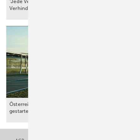
"Jede Verzögerung ist ein Beitrag zur
Verhinderung von
Resilienz"
Österreich: Award für integrierte Photovoltaik
gestartet