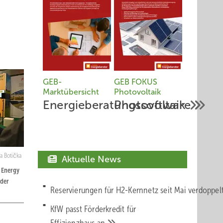
GEB-
GEB FOKUS
Marktübersicht
Photovoltaik
Energieberatungssoftware
Photovoltaik
a Botička
Aktuelle News
r Energy
 der
Reservierungen für H2-Kernnetz seit Mai verdoppe
KfW passt Förderkredit für