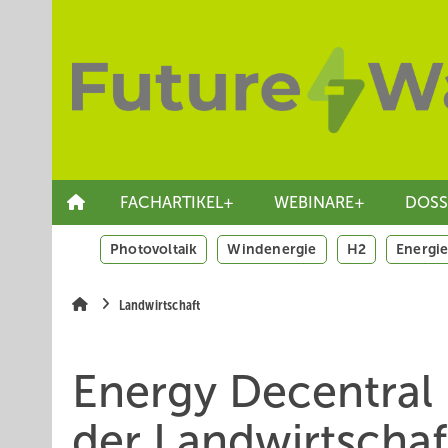
Springe
Skip
Skip
zum
to
to
Hauptinhalt
main
site
navigation
search
FACHARTIKEL+
WEBINARE+
DOSS
Photovoltaik
Windenergie
H2
Energie
Landwirtschaft
Energy Decentral 
der Landwirtschaf