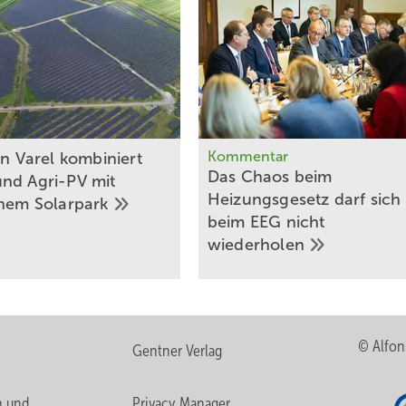
Kommentar
in Varel kombiniert
Das Chaos beim
nd Agri-PV mit
Heizungsgesetz darf sich
chem
Solarpark
beim EEG nicht
wiederholen
© Alfon
Gentner Verlag
n und
Privacy Manager