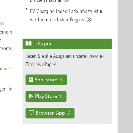
Effizienzhaus
an
EV Charging Index: Ladeinfrastruktur
wird zum nächsten
Engpass
en
 einem
n.
ePaper
stroms
Lesen Sie alle Ausgaben unsere Energie-
Titel als ePaper!
immer
App-Store
en. In
Play Store
Browser-App