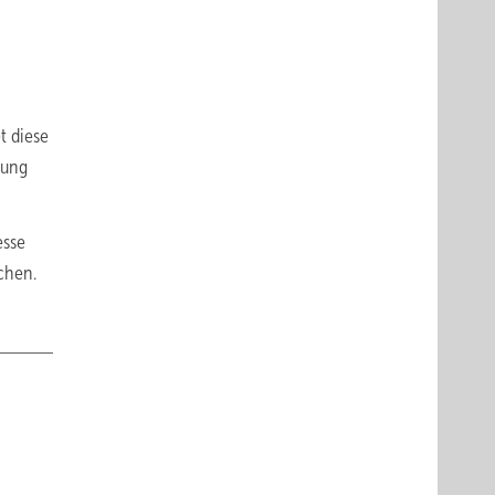
t diese
tung
esse
chen.