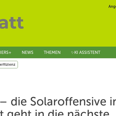
Ang
IERS+
NEWS
THEMEN
✨KI ASSISTENT
effizienz
– die Solaroffensive i
t geht in die nächste