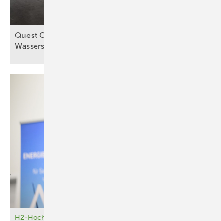
Quest One und Ryze Power kooperieren bei
Wasserstofflieferung in
Europa
H2-Hochlauf