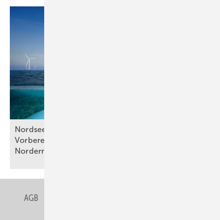
Nordsee-Wasserstoffpipeline AquaDuctus:
Vorbereitungen für Bau beginnen bei
Norderney
AGB
Datenschutz
Gentner Verlag
Impressum