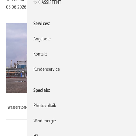
✨KI ASSISTENT
03.06.2026
|
Druckvorschau
Services
Angebote
Kontakt
Kundenservice
Specials
Air Products
Photovoltaik
Wasserstoff-Lieferant Air Products im Hafen von Rotterdam
Windenergie
H2