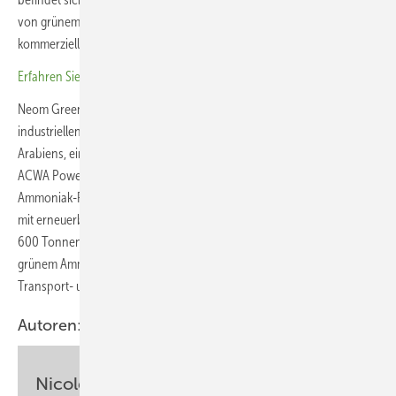
von grünem Ammoniak steht kurz vor der Fertigstellung und die
kommerzielle Produktion soll voraussichtlich Ende 2026 anlaufen.
Erfahren Sie mehr über Hydrogen-Valley Bremen
Neom Green Hydrogen Company (NGHC) in Oxagon, der
industriellen Innovations- und Hafenstadt im Nordwesten Saudi-
Arabiens, ein gleichberechtigtes Produktions-Joint-Venture von
ACWA Power, Air Products und Neom, errichtet die weltweit größte
Ammoniak-Produktionsanlage auf Basis von grünem Wasserstoff, die
mit erneuerbaren Energien betrieben wird. Die Anlage soll bis zu
600 Tonnen kohlenstofffreien Wasserstoff pro Tag in Form von
grünem Ammoniak als kostengünstige Lösung für den weltweiten
Transport- und Industriesektor produzieren.
Autoren:
Nicole Weinhold