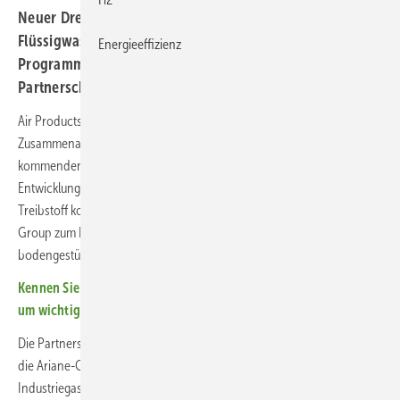
Neuer Drei-Jahres-Vertrag bringt kohlenstoffarmen
Flüssigwasserstoff für Triebwerkstests der Ariane-6-
Energieeffizienz
Programme – und setzt eine fast 30-jährige
Partnerschaft fort.
Air Products und die Ariane-Group bauen ihre langjährige
Zusammenarbeit aus: Der Industriegase-Spezialist liefert in den
kommenden drei Jahren kohlenstoffarmen Flüssigwasserstoff für die
Entwicklung und Erprobung europäischer Raketentriebwerke. Der
Treibstoff kommt bei Tests und Forschungsprojekten der Ariane-
Group zum Einsatz und soll den CO₂-Fußabdruck der
bodengestützten Raumfahrtaktivitäten senken.
Kennen Sie schon unseren Newsletter? Melden Sie sich gleich an,
um wichtige Branchennews schnell zu erfahren.
Die Partnerschaft hat Tradition. Bereits seit 1997 versorgt Air Products
die Ariane-Group mit flüssigem Wasserstoff und weiteren
Industriegasen für anspruchsvolle Testprogramme. Nun wird erstmals