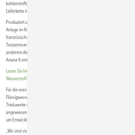
kohlenstoffarmer Flüssigwasserstoff in größerem Umfang in die
Lieferkette integriert.
Produziert und verflüssigt wird der Wasserstoff in der Air-Products-
Anlage im Rotterdamer Hafen. Von dort gelangt er per Trailer zum
französischen Standort Vernon, einem zentralen Entwicklungs- und
Testzentrum für europäische Raketenantriebe. Dort werden unter
anderem die Triebwerke Vulcain 2.1 und Vinci für die Schwerlastrakete
Ariane 6 entwickelt und erprobt.
Lesen Sie hier, wie das Interesse an Leitungskapazitäten im
Wasserstoff-Bereich steigt
Für die europäische Raumfahrt ist eine zuverlässige Versorgung mit
Flüssigwasserstoff von strategischer Bedeutung. Die kryogenen
Triebwerke der Ariane-Raketen sind auf den Energieträger
angewiesen, gleichzeitig wächst der Druck, auch die Infrastruktur rund
um Entwicklung und Tests klimafreundlicher zu gestalten.
„Wir sind stolz darauf, unsere Partnerschaft mit der ArianeGroup