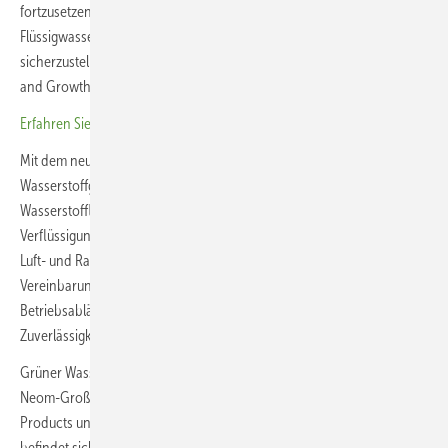
fortzusetzen und eine zuverlässige Versorgung mit kohlenstoffarmem
Flüssigwasserstoff für Europas Triebwerkstestprogramme
sicherzustellen“, erklärt Caroline Stancell, Vice President Marketing
and Growth Programmes Europe & Africa bei Air Products.
Erfahren Sie mehr über die europäische Förderung von Wasserstoff
Mit dem neuen Vertrag unterstreicht Air Products seine Ambitionen im
Wasserstoffgeschäft. Das Unternehmen zählt zu den weltweit größten
Wasserstofflieferanten und investiert seit Jahren in Produktions-,
Verflüssigungs- und Logistiklösungen für Industrie, Mobilität sowie
Luft- und Raumfahrt. Für die Ariane-Group wiederum ist die
Vereinbarung ein weiterer Schritt hin zu emissionsärmeren
Betriebsabläufen, ohne Kompromisse bei Sicherheit und
Zuverlässigkeit einzugehen.
Grüner Wasserstoff ist bei Air Products ebenfalls in der Mache. Das
Neom-Großprojekt zur Erzeugung von grünem Wasserstoff von Air
Products und seinen Partnern ist noch nicht vollständig umgesetzt,
befindet sich aber in der finalen Bauphase. Die Anlage zur Produktion