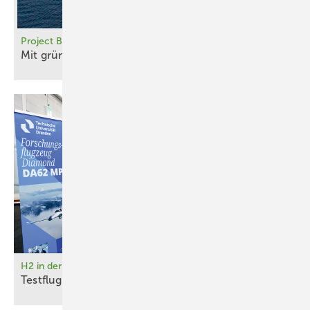
Project Bodø Hydrogen, Norwegen
Mit grünem Wasserstoff zu den
Lofoten
H2 in der Luftfahrt
Testflugzeuge ready for
Take-off