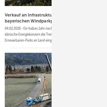
Ørsted
Verkauf an Infrastrukturfonds CIP: Ørsted gibt
bayerischen Windparkplaner wieder
ab
04.02.2026
-
Ein halbes Jahr nach der ersten Ankündigung hat der
dänische Energiekonzern die Trennung vom Geschäft mit
Erneuerbaren-Parks an Land
eingeleitet.