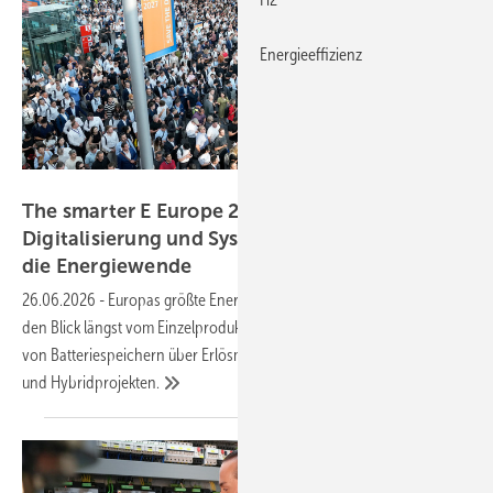
Energieeffizienz
Solar Promotion GmbH
The smarter E Europe 2026: Speicher,
Digitalisierung und Systemintegration prägen
die
Energiewende
26.06.2026
-
Europas größte Energiefachmesse zeigte, dass der Markt
den Blick längst vom Einzelprodukt auf das Gesamtsystem richtet –
von Batteriespeichern über Erlösmanagement bis hin zu Sicherheit
und
Hybridprojekten.