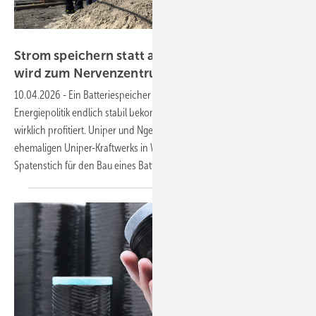
Nicole Weinhold
Strom speichern statt abregeln: Wilhelmshaven
wird zum Nervenzentrum der
Energiewende
10.04.2026
-
Ein Batteriespeicher soll zeigen, ob Deutschland seine
Energiepolitik endlich stabil bekommt – und ob die Region davon
wirklich profitiert. Uniper und Ngen haben auf dem Gelände des
ehemaligen Uniper-Kraftwerks in Wilhelmshaven den offiziellen
Spatenstich für den Bau eines Batteriespeichers
gesetzt.