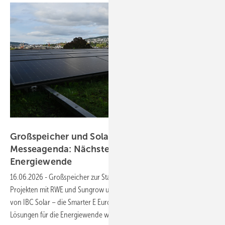
Velka Botička
Großspeicher und Solarprojekte prägen
Messeagenda: Nächste Ausbaustufe der
Energiewende
16.06.2026
-
Großspeicher zur Stabilisierung der Stromnetze in
Projekten mit RWE und Sungrow und Montagesystem für Gründächer
von IBC Solar – die Smarter E Europa zeigt zahlreiche neue, optimierte
Lösungen für die Energiewende
weltweit.