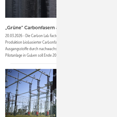
Fraunhofer IAP / Kristin Stein
„Grüne“ Carbonfasern aus der
Lausitz
20.03.2026
-
Die Carbon Lab Factory Lausitz soll künftig die
Produktion biobasierter Carbonfasern ermöglichen und so fossile
Ausgangsstoffe durch nachwachsende Rohstoffe ersetzen. Eine
Pilotanlage in Guben soll Ende 2029 in Betrieb
gehen.