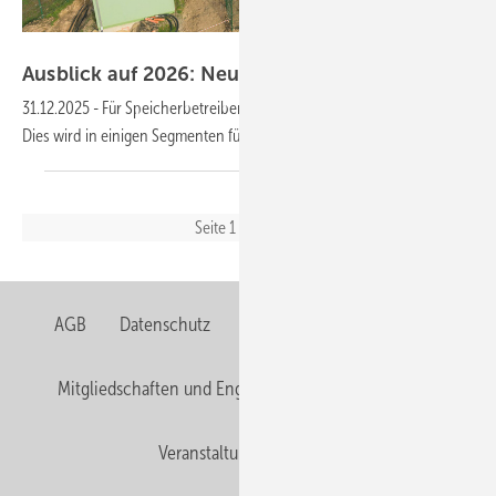
IBC Solar
Ausblick auf 2026: Neue Geschäfte für
Speicher
31.12.2025
-
Für Speicherbetreiber wurden viele Regeln gelockert.
Dies wird in einigen Segmenten für einen kräftigen Zubau
sorgen.
Seitennavigation
Seite 1
Nächste
››
Seite
AGB
Datenschutz
Gentner Verlag
Impressum
Mitgliedschaften und Engagement
Privacy Manager
Veranstaltungen / Webinare