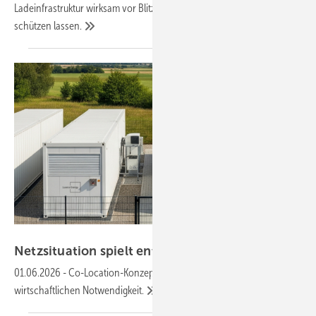
Ladeinfrastruktur wirksam vor Blitz- und Überspannungsschäden
schützen
lassen.
Luxera Energy
Netz­situation spielt entscheidende
Rolle
01.06.2026
-
Co-Location-Konzepte mit Batteriespeichern werden zur
wirtschaftlichen
Notwendigkeit.