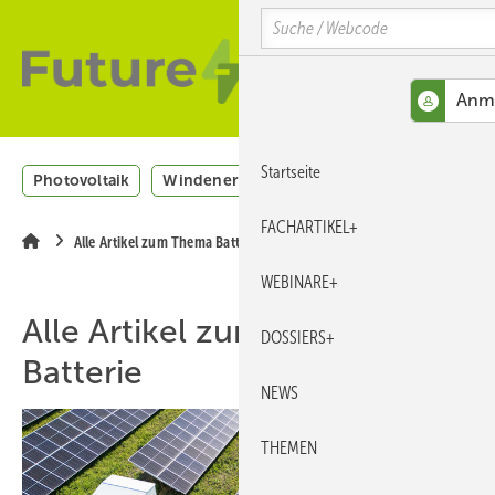
Springe
Skip
Skip
Search
zum
to
to
Hauptinhalt
main
site
navigation
search
MENÜ
Startseite
Photovoltaik
Windenergie
H2
Energieeffizienz
FACHARTIKEL+
Alle Artikel zum Thema Batterie
WEBINARE+
Alle Artikel zum Thema
DOSSIERS+
Batterie
NEWS
THEMEN