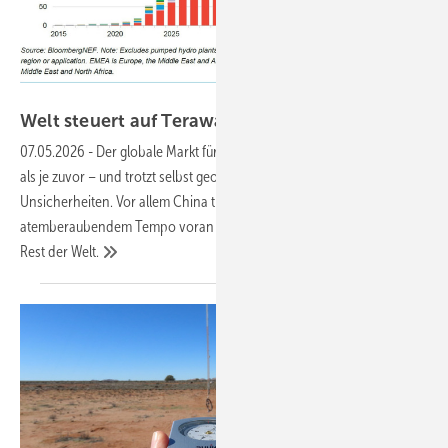
BNEF
Welt steuert auf Terawatt-Speicherkapazität
zu
07.05.2026
-
Der globale Markt für Energiespeicher wächst schneller
als je zuvor – und trotzt selbst geopolitischen Krisen und politischen
Unsicherheiten. Vor allem China treibt die Entwicklung mit
atemberaubendem Tempo voran und setzt neue Maßstäbe für den
Rest der
Welt.