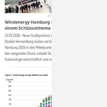
Hamburg Messe und Congress/Michael Zapf
Windenergy Hamburg macht Speicher zu
einem Schlüsselthema der
Energiewende
13.05.2026
-
Neue Großspeicher, intelligente Netzsteuerung und
flexible Vermarktung rücken auf der internationalen Windmesse in
Hamburg 2026 in den Mittelpunkt. Die Leitmesse reagiert damit auf
den steigenden Druck, volatile Stromerzeugung aus Wind- und
Solarenergie wirtschaftlich und netzdienlich zu
integrieren.