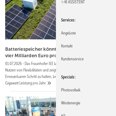
✨KI ASSISTENT
Services
Angebote
scharfsinn86 - stock.adobe.com
Kontakt
Batteriespeicher könnten im Stromsystem fast
vier Milliarden Euro pro Jahr
einsparen
Kundenservice
01.07.2026
-
Das Fraunhofer IEE berechnet den volkswirtschaftlichen
Nutzen von Flexibilitäten und zeigt: Um mit dem Ausbau der
Erneuerbaren Schritt zu halten, bräuchte es einen Zubau von acht
Specials
Gigawatt Leistung pro
Jahr.
Photovoltaik
Windenergie
H2