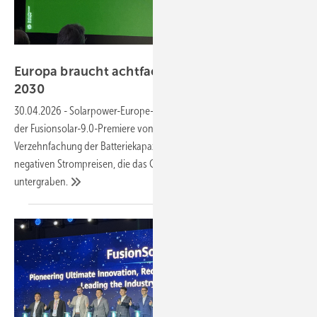
Nicole Weinhold
Europa braucht achtfache Speicherleistung bis
2030
30.04.2026
-
Solarpower-Europe-Analyst Antonio Arrueba fordert auf
der Fusionsolar-9.0-Premiere von Huawei in Frankfurt eine
Verzehnfachung der Batteriekapazität bis 2030 – und warnt vor
negativen Strompreisen, die das Geschäftsmodell der Photovoltaik
untergraben.