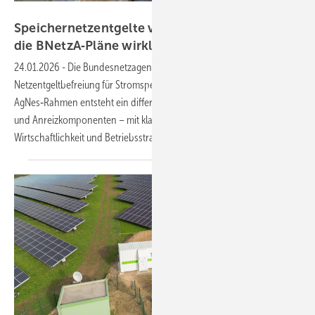
ADS-TEC Energy
Speichernetzentgelte vor dem Umbruch: Was
die BNetzA‑Pläne wirklich
bedeuten
24.01.2026
-
Die Bundesnetzagentur beendet die Ära der pauschalen
Netzentgeltbefreiung für Stromspeicher. Mit dem neuen
AgNes‑Rahmen entsteht ein differenziertes System aus Finanzierungs‑
und Anreizkomponenten – mit klaren Konsequenzen für Planung,
Wirtschaftlichkeit und Betriebsstrategien von
Speichern.