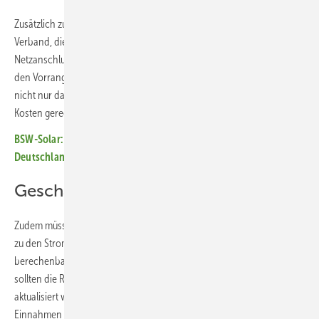
Zusätzlich zu einem Speicher-Aktionsplan fordert der europäische
Verband, die Prozeduren und den Kostenrahmen für den
Netzanschluss von Speichern zu reformieren und Hybridsystemen
den Vorrang vor alleinigen Erzeugungsanlagen zu geben. Es gehe
nicht nur darum, den Netzzugang zu erleichtern, sondern auch die
Kosten gerecht zu verteilen.
BSW-Solar: Zwei Millionen Solarstromspeicher sind in
Deutschland installiert
Geschäftsmodelle ermöglichen
Zudem müssen die Speicher einen unbeschränkten und fairen Zugang
zu den Strommärkten bekommen. Hierbei geht es darum, stabile und
berechenbare Geschäftsmodelle für Speicher aufzubauen. Dazu
sollten die Rahmenbedingungen für die Herkunftsnachweise
aktualisiert werden und die Betreiber die Möglichkeit bekommen, die
Einnahmen zu bündeln. Außerdem ist eine Harmonisierung der