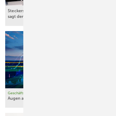
Steckersolargerät mit oder ohne Speicher? Das
sagt der Experte
…
Geschäftsmodelle
Augen auf bei m
Stromhandel!