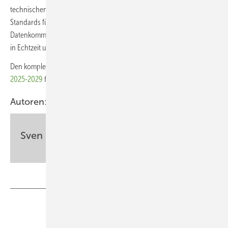
technischen Standards notwendig. Dies gilt auch für europaweite
Standards für intelligente Messsysteme. Eine Verbesserung der
Datenkommunikation ermöglicht dann auch ein Energiemanagement
in Echtzeit und eine nahtlose Integration von Speichern.
Den kompletten
European Market Outlook for Battery Storage
2025-2029
finden Sie auf der Webseite von Solarpower Europe.
Autoren:
Sven Ullrich
Teilen
Link kopieren