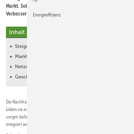
Markt. Solarpower Europe schlägt weitere
Verbesserungen für einen schnelleren Zubau vor.
Energieeffizienz
Inhalt
Steigende Nachfrage nach Großspeichern
Markt wächst bis 2029 auf 118 Gigawattstunden
Netzanschluss vereinfachen
Geschäftsmodelle ermöglichen
Die Nachfrage nach Batteriespeichern in Europa wächst. Schließlich
bilden sie eine entscheidende Säule der Energiewende. Denn sie
sorgen dafür, dass mehr Sonnen- und Windstrom ins Energiesystem
integriert werden kann.