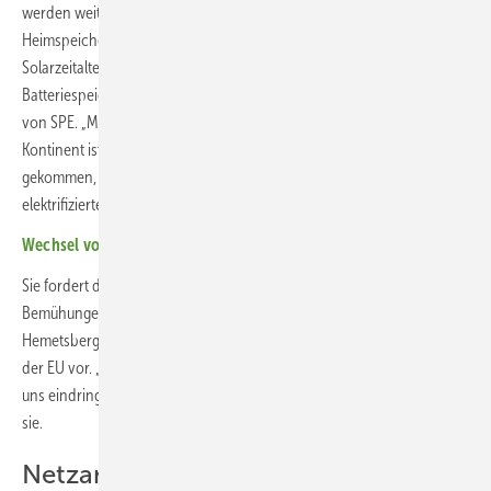
werden weitere Marktanteile dazugewinnen, während der
Heimspeicherbereich weiter stagniert. „Während Europa schon ins
Solarzeitalter eingetreten ist, beginnt jetzt das Zeitalter der
Batteriespeicher“, sagt Walburga Hemetsberger, Geschäftsführerin
von SPE. „Mit der Verbreitung der Solarenergie auf dem gesamten
Kontinent ist jetzt für die europäischen Entscheider die Zeit
gekommen, die Batterien in den Mittelpunkt eines flexibilisierten und
elektrifizierten Energiesystems zu rücken.“
Wechsel von den trägen Turbinen zu schnellen Umrichtern
Sie fordert die Europäische Kommission auf, dringend ihre
Bemühungen zu verdoppeln, den Speichermarkt weiter anzukurbeln.
Hemetsberger schlägt dazu einen Aktionsplan für Batteriespeicher in
der EU vor. „Der jüngste Stromausfall auf der Iberischen Halbinsel hat
uns eindringlich vor Augen geführt, warum dies so wichtig ist“, betont
sie.
Netzanschluss vereinfachen