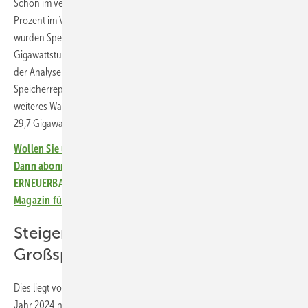
Schon im vergangenen Jahr ist der europäische Speichermarkt um 15
Prozent im Vergleich zu 2023 gewachsen. Im gesamten Jahr 2024
wurden Speicher mit einer Gesamtkapazität von 21,9
Gigawattstunden neu errichtet. Das ist eines der zentralen Ergebnisse
der Analyse von Solarpower Europe (SPE) im aktuellen
Speicherreport. Für dieses Jahr prognostizieren die Analysten ein
weiteres Wachstum um 36 Prozent. Sie gehen von einem Neubau von
29,7 Gigawattstunden Kapazität aus.
Wollen Sie über die Energiewende auf dem Laufenden bleiben?
Dann abonnieren Sie einfach den kostenlosen Newsletter von
ERNEUERBARE ENERGIEN – dem größten verbandsunabhängigen
Magazin für erneuerbare Energien in Deutschland!
Steigende Nachfrage nach
Großspeichern
Dies liegt vorwiegend daran, dass sich der Markt dreht. Wurden im
Jahr 2024 noch 50 Prozent der neuen Speicher in Wohngebäuden