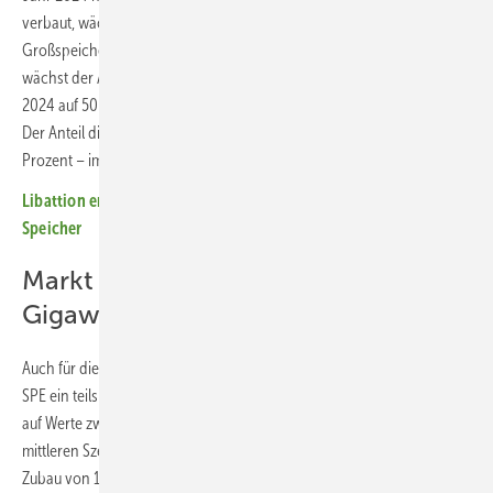
verbaut, wächst das Volumen hauptsächlich aufseiten der
Großspeicher. Während die Nachfrage nach Heimspeichern stagniert,
wächst der Anteil dieser großen Netzspeicher von 40 Prozent im Jahr
2024 auf 50 Prozent in diesem Jahr. Auch im Gewerbe tut sich was.
Der Anteil dieser Speicher am Gesamtmarkt steigt von zehn auf zwölf
Prozent – immerhin ein moderates Wachstum.
Libattion erweitert Produktionskapazität für Second-Use-
Speicher
Markt wächst bis 2029 auf 118
Gigawattstunden
Auch für die kommenden Jahre prognostizieren die Analysten von
SPE ein teils kräftiges Wachstum. So wird der Zubau bis zum Jahr 2029
auf Werte zwischen 66,6 und 183 Gigawattstunden ansteigen. Im
mittleren Szenario weist der neue Speicherreport für 2029 einen
Zubau von 118 Gigawattstunden aus. Vor allem die größeren Speicher