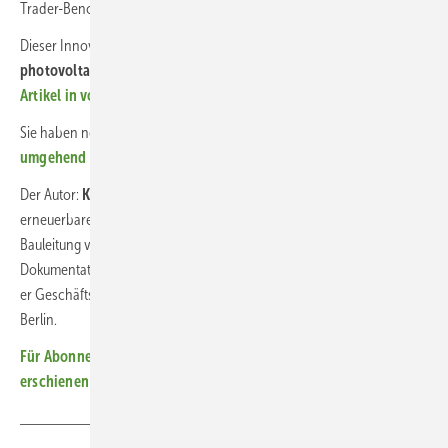
Trader-Benchmark gegeneinander in Wettbewerb treten. (HS, gekürzt)
Dieser Innovationsreport erschien im Novemberheft der
photovoltaik
. Wir haben ihn für Sie freigestellt.
Hier können Sie den
Artikel in voller Länge lesen.
Sie haben noch kein Abonnement?
Dann melden Sie sich
umgehend an!
Der Autor:
Kay Neubert
ist seit
1992 tätig im Bereich der
erneuerbaren Energien tätig, unter anderem in der Installation und
Bauleitung von Photovoltaikanlagen sowie der technischen
Dokumentation von Solartechnik und Batteriespeichern. Seit 2023 ist
er Geschäftsführer der
Sunbeam Communications GmbH
in
Berlin.
Für Abonnenten: Neues Themenheft über C&I-Speicher
erschienen