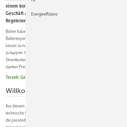
einem komplett neuen Thema konfrontiert: dem
Geschäft an der Strombörse und dem
Energieeffizienz
Regelenergiemarkt.
Bisher haben Haushalte und Gewerbetreibende kleinere und mittlere
Batteriespeicher vor allem eingesetzt, um den eigenen Solarstrom
besser zu nutzen und im Gewerbebereich außerdem Stromlastspitzen
zu kappen. Heute lassen sich mit Batteriespeichern nicht nur
Stromkosten einsparen, sondern teils sehr hohe Erlöse aus den
starken Preisschwankungen an den Strombörsen ziehen.
Tesvolt: Gewerbespeicher Forton fit für Stromhandel
(Video)
Willkommen im Dschungel
Aus diesem Grund sind Installateure plötzlich gezwungen, nicht nur
technische Eigenschaften von Batteriespeichern zu beurteilen oder
die passenden Anwendungen für Batteriespeicher zu evaluieren. Sie