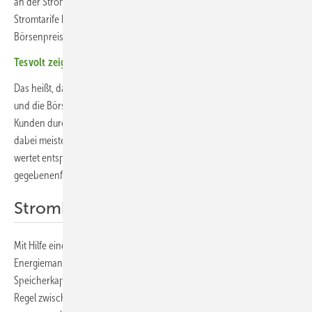
an der Strombörse Parallelen gibt. So orientieren sich dynamische
Stromtarife bei ihrer Preisgestaltung an den Day-Ahead-
Börsenpreisen.
Tesvolt zeigt stapelbaren Heim- und Gewerbespeicher
Das heißt, dass der Strompreis direkt an den Börsenpreis gekoppelt ist
und die Börsenstrompreise in der Regel mehr oder weniger an den
Kunden durchgereicht werden. Die dynamischen Stromtarife sind
dabei meistens tief im Energiemanagementsystem verankert. Dieses
wertet entsprechende Preissignale aus und lädt den Speicher
gegebenenfalls mit preiswertem Strom aus dem Netz.
Stromkosten sparen
Mit Hilfe eines Batteriespeichers in Kombination mit dem
Energiemanagementsystem lassen sich so abhängig von
Speicherkapazität, Verbrauchshöhe und Verbrauchsverhalten in der
Regel zwischen zehn und 25 Prozent der Stromkosten im Vergleich