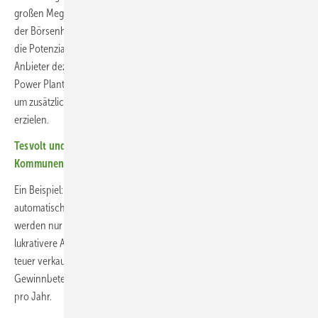
großen Megawattspeichern vorbehalten. Ursache ist das Nadelöhr
der Börsenhändler, die nur große Speicherflexibilitäten handeln. Um
die Potenziale kleinerer Stromspeicher zu nutzen, fassen erste
Anbieter dezentrale Kleinspeicher zu virtuellen Großspeichern (Virtual
Power Plant, VPP) zusammen und nutzen sie auf verschiedene Weise,
um zusätzliche Erlöse mit Arbitragehandel oder Regelenergie zu
erzielen.
Tesvolt und Samsung SDI bieten sichere Speichersysteme für
Kommunen
Ein Beispiel: Kunden von Sonnen mit dem Stromtarif Sonnen Flat sind
automatisch Teil des virtuellen Sonnen-Kraftwerks. Stromüberschüsse
werden nur als Primärregelleistung an der Börse verkauft. Der
lukrativere Arbitragehandel, bei dem Strom günstig ein- und wieder
teuer verkauft wird, findet nicht statt. Die Kunden erhalten als
Gewinnbeteiligung Strom-Flatrates für bis zu 8.000 Kilowattstunden
pro Jahr.