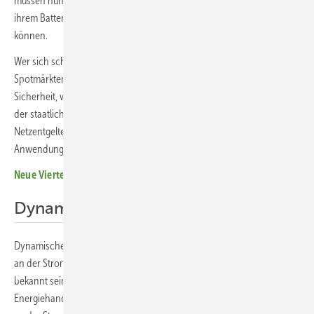
müssen nun auch die Frage von Kunden beantworten, wie sie mit
ihrem Batteriespeicher am besten vom Energiehandel profitieren
können.
Wer sich schon einmal mit Day-ahead- oder Intraday-Handel an den
Spotmärkten oder dem Regelenergiemarkt beschäftigt hat, weiß mit
Sicherheit, wie komplex diese Märkte sind. Ganz zu schweigen von
der staatlichen Regulierung in Form von Steuern und Abgaben wie
Netzentgelten, EEG-Umlage inklusive unzähliger Regeln zu
Anwendungen und Ausnahmen.
Neue Viertelstundenprodukte im Stromhandel starten
Dynamisch sparen
Dynamische Stromtarife werden häufig mit den Chancen des Handels
an der Strombörse beworben, und dürften Profis bereits hinlänglich
bekannt sein. Eigentlich haben sie aber nicht viel mit echtem
Energiehandel zu tun, auch wenn es zwischen ihnen und dem Handel