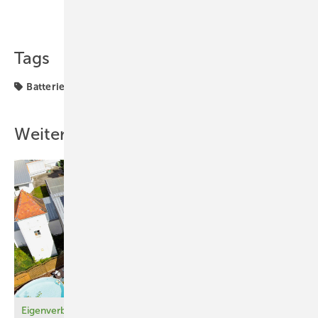
Teilen
Link kopieren
Tags
Batteriespeicher
Projekte
Solarspeicher
Tesvolt
Weitere Inhalte
Eigenverbrauch