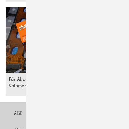
Für Abonnenten: Neues Themenheft über
Solarspeicher ist
erschienen
AGB
Datenschutz
Gentner Verlag
Impressum