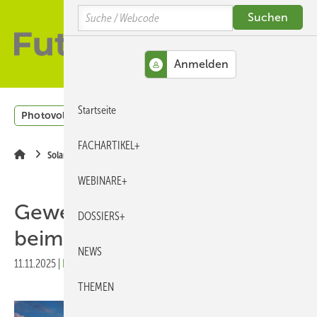
Springe
Skip
Skip
Search
zum
to
to
Hauptinhalt
main
site
navigation
search
MENÜ
Startseite
Photovoltaik
Windenergie
H2
Energieeffizienz
FACHARTIKEL+
Solarspeicher
WEBINARE+
Gewerbespeicher: Augen auf
DOSSIERS+
beim Energiehandel!
NEWS
11.11.2025
|
Druckvorschau
THEMEN