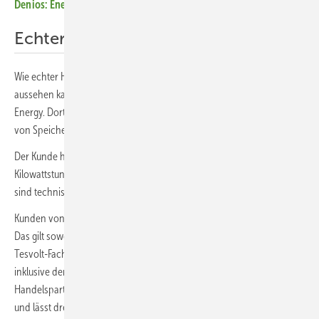
Denios: Energie speichern – aber sicher!
(Video)
Echter Handel mit C&I-Speichern
Wie echter Handel am Spotmarkt für Speicher im C&I Segment
aussehen kann, zeigt Tesvolt mit seinem Tochterunternehmen Tesvolt
Energy. Dort bündelt man mittels eigener Software die Kapazitäten
von Speichern der Gewerbekunden und vermarktet sie am Spotmarkt.
Der Kunde hat die Auswahl von Tesvolt-Speichern zwischen 90
Kilowattstunden bis zu zwei Megawattstunden und mehr. Die Speicher
sind technisch für den Energiehandel optimiert.
Kunden von Tesvolt Energy erhalten alle Leistungen aus einer Hand.
Das gilt sowohl die für Installation und den späteren Service durch
Tesvolt-Fachpartner, als auch für die Bewirtschaftung des Speichers
inklusive der monatlichen Abrechnung. Hinsichtlich der
Handelspartner am Spotmarkt geht Tesvolt noch einen Schritt weiter
und lässt drei der renommiertesten Energiehändler im sogenannten