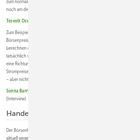
zum normalen Stromtarif sparen. Die Angebote unterscheiden sich
noch am deutlichsten in der Preisgestaltung.
Tesvolt Ocean bringt Batteriesystem für Schiffe auf den Markt
Zum Beispiel gibt Sonnen in seinem Tarif Sonnen Energy Dynamic die
Börsenpreise ohne Aufschlag weiter. Andere Anbieter wie Solarwatt
berechnen einen festen Aufschlag. Der Kunde profitiert also
tatsächlich von den Preisschwankungen an der Börse, aber nur in
eine Richtung – bei niedrigeren Strompreisen. Dynamische
Strompreise zu nutzen, bedeutet also lediglich, Stromkosten zu sparen
– aber nicht Erlösgewinne durch Energiehandel.
Sonna Barry von Secida: „Cybersicherheit muss Chefsache sein“
(Interview)
Handel mit Handicap
Der Börsenhandel und Netzdienste mit Batteriespeichern boomen
aktuell wegen der hohen Margen. Beides ist aber fast ausschließlich