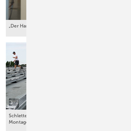
„Der Handel mit THG-Zertifikaten ist
lukrativ“
Schletter Group und Enstall trumpfen mit neuer
Montagetechnik
auf