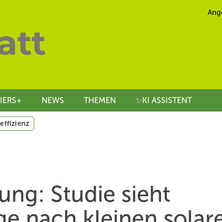
Ang
IERS+
NEWS
THEMEN
✨KI ASSISTENT
effizienz
ng: Studie sieht
e nach kleinen solar