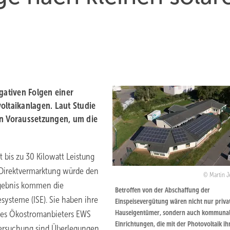
ativen Folgen einer
oltaikanlagen. Laut Studie
en Voraussetzungen, um die
bis zu 30 Kilowatt Leistung
n Direktvermarktung würde den
Martin 
rgebnis kommen die
Betroffen von der Abschaffung der
esysteme (ISE). Sie haben ihre
Einspeisevergütung wären nicht nur priva
Hauseigentümer, sondern auch kommuna
g des Ökostromanbieters EWS
Einrichtungen, die mit der Photovoltaik ih
ntersuchung sind Überlegungen