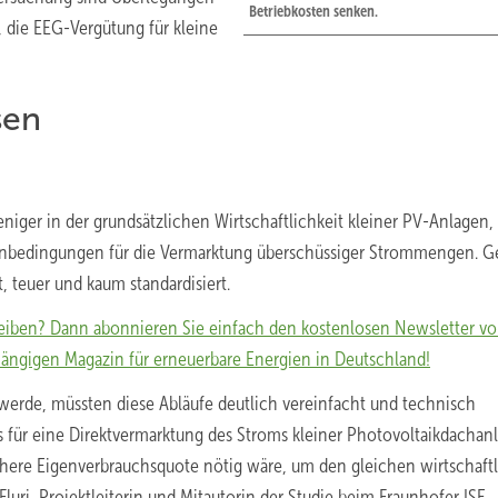
Betriebkosten senken.
 die EEG-Vergütung für kleine
sen
niger in der grundsätzlichen Wirtschaftlichkeit kleiner PV-Anlagen,
nbedingungen für die Vermarktung überschüssiger Strommengen. G
, teuer und kaum standardisiert.
eiben? Dann abonnieren Sie einfach den kostenlosen Newsletter v
igen Magazin für erneuerbare Energien in Deutschland!
werde, müssten diese Abläufe deutlich vereinfacht und technisch
 für eine Direktvermarktung des Stroms kleiner Photovoltaikdachan
öhere Eigenverbrauchsquote nötig wäre, um den gleichen wirtschaft
luri, Projektleiterin und Mitautorin der Studie beim Fraunhofer ISE. 