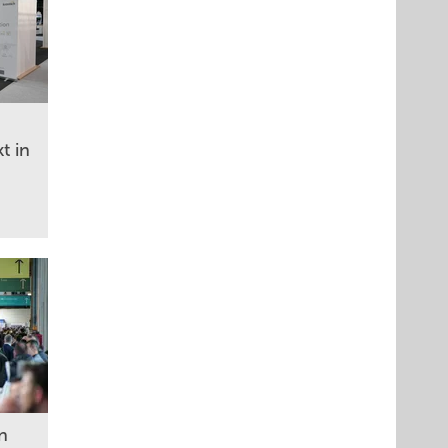
t in
in