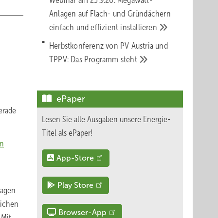
Webinar am 23.9.26: Megawatt-
Anlagen auf Flach- und Gründächern
einfach und effizient
installieren
Herbstkonferenz von PV Austria und
TPPV: Das Programm
steht
ePaper
erade
Lesen Sie alle Ausgaben unsere Energie-
Titel als ePaper!
on
App-Store
Play Store
lagen
lichen
Browser-App
„Mit