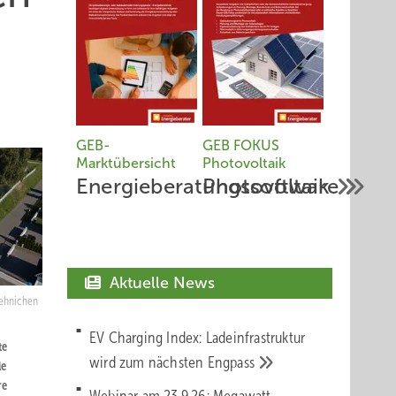
GEB-
GEB FOKUS
Marktübersicht
Photovoltaik
Energieberatungssoftware
Photovoltaik
Aktuelle News
Jehnichen
EV Charging Index: Ladeinfrastruktur
te
wird zum nächsten
Engpass
le
re