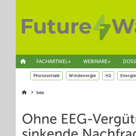
Springe
Skip
Skip
zum
to
to
Hauptinhalt
main
site
navigation
search
FACHARTIKEL+
WEBINARE+
DOSS
Photovoltaik
Windenergie
H2
Energie
Solar
Ohne EEG-Vergütu
sinkende Nachfrag