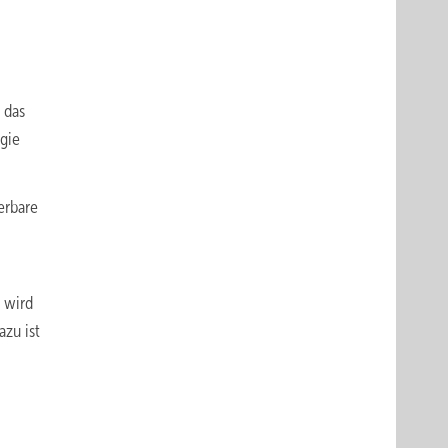
 das
gie
erbare
 wird
zu ist