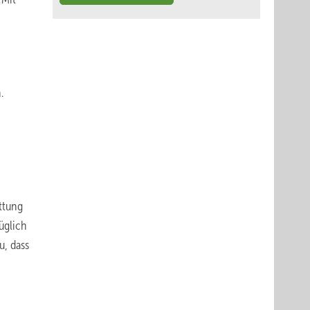
.
ttung
üglich
u, dass