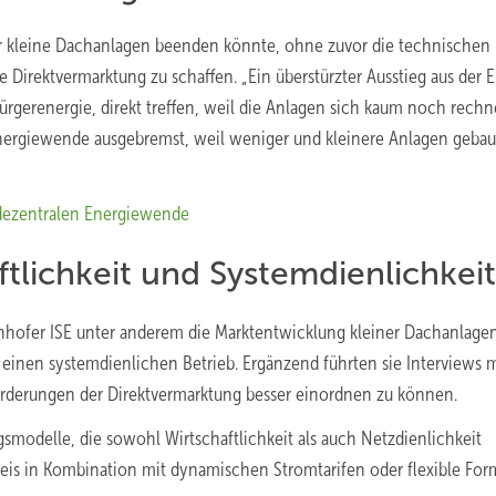
 für kleine Dachanlagen beenden könnte, ohne zuvor die technischen
 Direktvermarktung zu schaffen. „Ein überstürzter Ausstieg aus der 
rgerenergie, direkt treffen, weil die Anlagen sich kaum noch rechn
Energiewende ausgebremst, weil weniger und kleinere Anlagen gebau
 dezentralen Energiewende
ftlichkeit und Systemdienlichkeit
unhofer ISE unter anderem die Marktentwicklung kleiner Dachanlage
einen systemdienlichen Betrieb. Ergänzend führten sie Interviews m
orderungen der Direktvermarktung besser einordnen zu können.
smodelle, die sowohl Wirtschaftlichkeit als auch Netzdienlichkeit
preis in Kombination mit dynamischen Stromtarifen oder flexible Fo