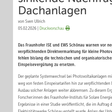
Dachanlagen
von
Sven Ullrich
05.02.2026
|
Druckvorschau
Das Fraunhofer ISE und EWS Schönau warnen vor neg
verpflichtenden Direktvermarktung für kleine Photov
fehlen bislang die technischen und organisatorisch
Einspeisevergütung zu ersetzen.
Der geplante Systemwechsel bei Photovoltaikanlagen mit 
weg von festen Einspeisetarifen hin zur verpflichtende
Ausbau solcher Anlagen weiter abbremsen. Zu diesem E
Forscher:innen des Fraunhofer-Instituts für Solare Energi
Ergebnisse in einer Studie veröffentlicht, die im Auftra
Elektrizitätswerke Schönau erstellt wurde. Anlass der U