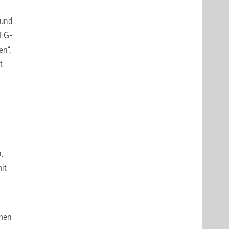
 und
EEG-
en“,
t
n,
it
rmen