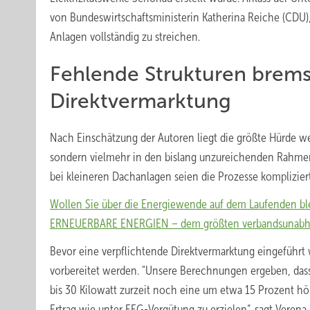
von Bundeswirtschaftsministerin Katherina Reiche (CDU),
Anlagen vollständig zu streichen.
Fehlende Strukturen brem
Direktvermarktung
Nach Einschätzung der Autoren liegt die größte Hürde we
sondern vielmehr in den bislang unzureichenden Rahme
bei kleineren Dachanlagen seien die Prozesse kompliziert
Wollen Sie über die Energiewende auf dem Laufenden bl
ERNEUERBARE ENERGIEN – dem größten verbandsunabhäng
Bevor eine verpflichtende Direktvermarktung eingeführt 
vorbereitet werden. "Unsere Berechnungen ergeben, dass
bis 30 Kilowatt zurzeit noch eine um etwa 15 Prozent h
Ertrag wie unter EEG-Vergütung zu erzielen“, sagt Verena F