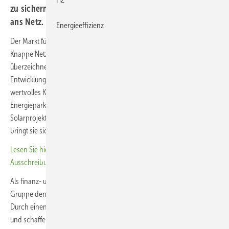
zu sichern. Das Unternehmen bringt Projekte verlässlich
ans Netz.
Energieeffizienz
Der Markt für erneuerbare Energien ist anspruchsvoller geworden:
Knappe Netzanschlüsse, volatile Rahmenbedingungen und
überzeichnete Ausschreibungen erhöhen das Risiko im
Entwicklungsalltag. Für Projektentwickler binden unfertige Parks
wertvolles Kapital. In diesem dynamischen Umfeld bietet der
Energieparkentwickler
UKA
die ideale Lösung: Er erwirbt Wind- und
Solarprojekte von der frühen Planungsphase bis zur Baureife und
bringt sie sicher über die Ziellinie.
Lesen Sie hier einen Artikel zu den jüngsten überzeichneten
Ausschreibungen
Als finanz- und umsetzungstarker Vollentwickler sichert die UKA-
Gruppe den Projekterfolg auch unter schwierigen Bedingungen.
Durch einen Verkauf an UKA minimieren Projektentwickler ihre Risiken
und schaffen frühzeitig Liquidität. Das setzt Kapazitäten und Freiraum