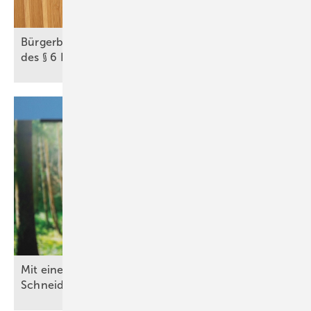
Bürgerbeteiligung bei Wind und Solar: Die Tücken
des § 6
EEG
Mit einem 12-Gigawatt-„Windbooster“ will Carsten
Schneider das Klimaziel 2030
retten