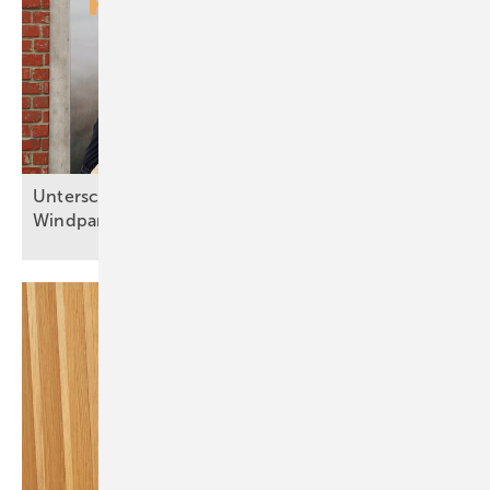
Unterschriften sind Startsignal für 140-Megawatt-
Windpark im
Pistenring