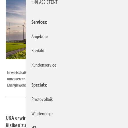
✨KI ASSISTENT
Services
Angebote
Kontakt
Flightseeing
Kundenservice
In wirtschaftlich angespannten Zeit gelingt es nicht immer, Projekt
umzusetzen. Wenn sie dennoch realisiert werden, hilft das der
Specials
Energiewende.
Photovoltaik
Windenergie
UKA erwirbt Wind- und Solarprojekte in jeder Phase, um
Risiken zu minimieren und die Liquidität für Entwickler
H2