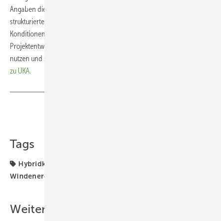
Angaben die Sprache der Entwickler. Erfahrene Teams setzen auf
strukturierte Prüfprozesse, schnelle Rückmeldungen, faire
Konditionen und eine Zusammenarbeit auf Augenhöhe.
Projektentwickler können jetzt den Rückenwind der UKA-Gruppe
nutzen und so gemeinsam Megawatt ins Ziel bringen.
Hier geht es
zu UKA.
Teilen
Link kopieren
Tags
Hybridkraftwerk
Planung
Solaranlage
Windenergie
Weitere Inhalte