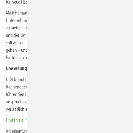
für neue Flächen und weiteres Wachstum frei.
Maik Hamann, Leiter Projektankauf/Kooperation bei UKA, sagt, sein
Unternehmen sehe seine Rolle darin, in diesem Umfeld Verlässlichkeit
zu bieten – mit klaren Ankaufsentscheidungen, solider Finanzierung
und der Umsetzungskraft eines Vollentwicklers. „Wer an uns verkauft,
soll wissen: Dieses Projekt hat eine realistische Chance, ans Netz zu
gehen – und dadurch die Interessen aller am Projekt beteiligten
Partner zu bedienen.”
Umsetzungskraft und Partnerschaft auf Augenhöhe
UKA bringt nach eigenen Angaben erfahrene Teams,
flächendeckende Präsenz und etablierte Rahmenverträge mit
führenden Herstellern ein. So meistert der Energieparkentwickler
anspruchsvolle Genehmigungsverfahren und bringt Projekte
verlässlich ans Netz.
Finden sie Planer und Projektierer in unserem Firmenverzeichnis
Als eigentümergeführtes Unternehmen spricht UKA nach eigenen