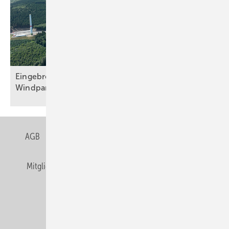
Eingebremster Boom: Weiterhin nur zweitbester
Windparkzubau in Halbjahr
Eins
AGB
Datenschutz
Gentner Verlag
Impressum
Mitgliedschaften und Engagement
Privacy Manager
Veranstaltungen / Webinare
© Alfons W. Gentner Verlag GmbH & Co. KG