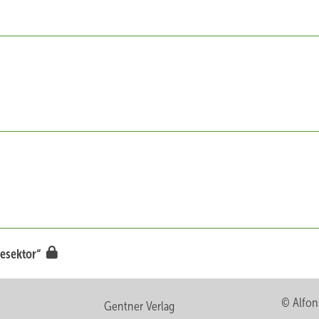
mesektor“
© Alfon
Gentner Verlag