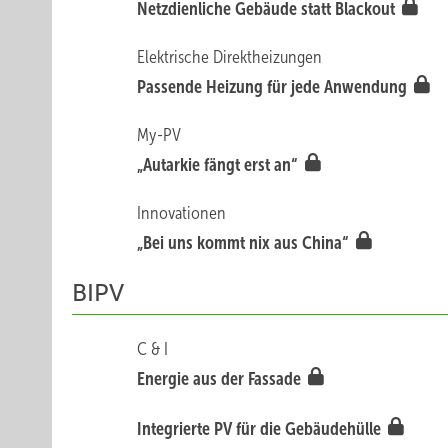
Netzdienli che Gebäude statt Blackout
Elektrische Direktheizungen
Passende H eizung für jede Anwendung
My-PV
„Autarkie fä ngt erst an“
Innovationen
„Bei uns kom mt nix aus China“
BIPV
C & I
Energie aus der Fassade
Integrierte PV für die Gebäudehülle