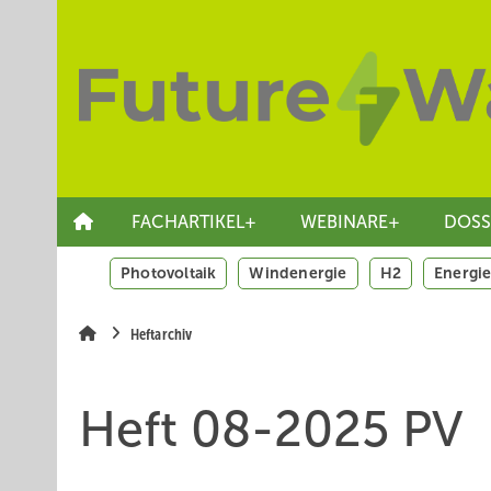
Springe
Skip
Skip
zum
to
to
Hauptinhalt
main
site
navigation
search
FACHARTIKEL+
WEBINARE+
DOSS
Photovoltaik
Windenergie
H2
Energie
Heftarchiv
Heft 08-2025 PV