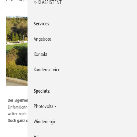
✨KI ASSISTENT
Services
Angebote
Kontakt
Kundenservice
Specials
My PV
Der Eigenverbrauch ist zwar das gängige Modell bei Anlagen auf
Photovoltaik
Einfamilienhäusern. Der Zwang zur Direktvermarktung könnte diesen
weiter nach oben treiben – etwa durch die verstärkte Nutzung für Wärme.
Doch ganz ohne Überschussstrom wird es kaum gehen.
Windenergie
H2