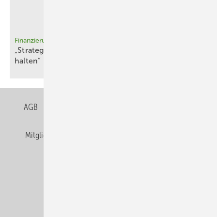
Finanzierung
„Strategisch wichtige Industrien aufbauen und
halten“
AGB
Datenschutz
Gentner Verlag
Impressum
Mitgliedschaften und Engagement
Privacy Manager
Veranstaltungen / Webinare
© Alfons W. Gentner Verlag GmbH & Co. KG