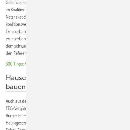
Gleichzeitig widerspricht der Referentenentwurf den Vereinbarungen
im Koalitionsvertrag. Es ist nach dem ebenfalls schon geleakten
Netzpaket die zweite Regelungsidee von Katherina Reiche, die den
koalitionsvertraglichen Vereinbarungen entgegenläuft. „Er schränkt
Erneuerbare ein, statt für Stabilität zu sorgen, um alle Potenziale der
erneuerbaren Energien nutzen zu können – so aber der Auftrag aus
dem schwarz-roten Koalitionsvertrag“, sagt Nina Scheer mit Blick auf
den Referentenentwurf.
300 Tipps: Autark mit Solarstrom
Hauseigentümer würden seltener
bauen
Auch aus der Solarbranche kommt heftige Kritik. „Die Abschaffung der
EEG-Vergütung und der Zwang zur Direktvermarktung würden die
Bürger-Energiewende zum Erliegen bringen“, warnt Carsten Körnig,
Hauptgeschäftsführer des Bundesverbandes Solarwirtschaft (BSW-