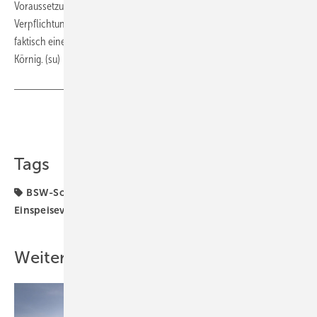
Voraussetzungen noch mehrere Jahre benötigen wird, käme eine
Verpflichtung zur Direktvermarktung kleiner Photovoltaikanlagen
faktisch einem weitgehenden Ausbaustopp gleich“, kritisiert Carsten
Körnig. (su)
Teilen
Link kopieren
Tags
BSW-Solar
Direktvermarktung
EEG
Einspeisevergütung
Förderung
Weitere Inhalte