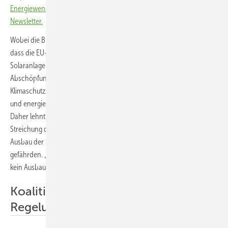
Energiewende! Abonnieren Sie dazu einfach unseren kostenlosen
Newsletter.
Wobei die Bundeswirtschaftsministerin hierbei einerseits verkennt,
dass die EU-Regelungen ausdrücklich Ausnahmen für kleine
Solaranlagen zulassen. Andererseits darf der
Abschöpfungsmechanismus nicht dazu führen, dass die
Klimaschutzziele gefährdet werden. Darauf weist Nina Scheer, umwelt-
und energiepolitische Sprecherin der SPD-Fraktion im Bundestag, hin.
Daher lehnt sie den Gesetzentwurf, wie er geleakt wurde, ab. Denn die
Streichung der Vergütung der Überschussstrommengen würde den
Ausbau der Solarenergie bremsen und damit die Klimaschutzziele
gefährden. „Zur Erreichung der Ausbauziele kann und darf aber auf
kein Ausbausegment verzichtet werden“, betont Nina Scheer.
Koalitionsvertrag sieht andere
Regelungen vor