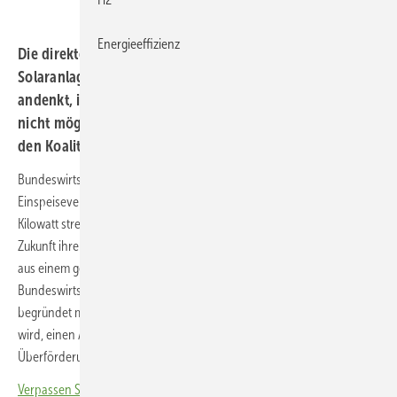
Energieeffizienz
Die direkte Vermarktung von Strom aus kleinen
Solaranlagen, wie sie das Bundeswirtschaftsministerium
andenkt, ist kommunikationstechnisch derzeit überhaupt
nicht möglich. Außerdem verstößt die Regelung gegen
den Koalitionsvertrag – schon die zweite.
Bundeswirtschaftsministerin Katherina Reiche (CDU) will die
Einspeisevergütung für Solaranlagen mit einer Leistung von bis zu 25
Kilowatt streichen. Stattdessen sollen die Anlagenbetreiber in der
Zukunft ihren überschüssigen Solarstrom direkt vermarkten. Das geht
aus einem geleakten Referentenentwurf des
Bundeswirtschaftsministeriums für eine EEG-Novelle hervor. Dort
begründet man die Regelung damit, dass vonseiten der EU gefordert
wird, einen Abschöpfungsmechanismus einzuführen, um
Überförderungen von Anlagen zu vermeiden.
Verpassen Sie keine wichtige Information rund um die solare