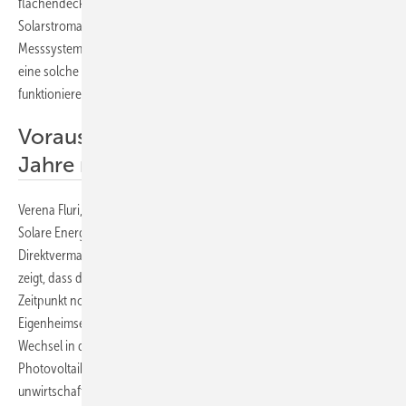
flächendeckend am für die Direktvermarktung kleiner
Solarstromanlagen notwendigen Einbau von intelligenten
Messsystemen, nennt der BSW-Solar einen weiteren Grund, weshalb
eine solche Regelung zum derzeitigen Zeitpunkt überhaupt nicht
funktionieren würde.
Voraussetzungen für die nächsten
Jahre nicht vorhanden
Verena Fluri, Expertin für Energiewirtschaft am Fraunhofer-Institut für
Solare Energiesysteme (ISE), hat dazu eine Studie zur
Direktvermarktung von kleinen Solaranlagen erstellt. „Unsere Studie
zeigt, dass die Prozesse in der Direktvermarktung zum jetzigen
Zeitpunkt noch nicht reif für eine großskalige Nutzung im
Eigenheimsegment sind“, fasst sie die Ergebnisse zusammen. „Ein
Wechsel in die Direktvermarktung würde die Wirtschaftlichkeit von
Photovoltaikanlagen deutlich verschlechtern und viele neue Anlagen
unwirtschaftlich machen“, warnt sie. „Da die Schaffung dieser