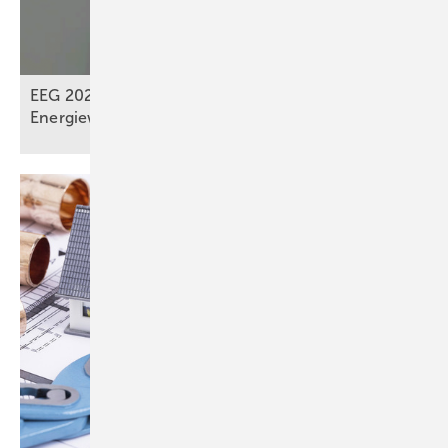
EEG 2027: „Systemdienliches Zusammenspiel“ der
Energiewendeakteure? –
Fehlt!