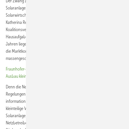
Der Zwang zur Direktvermarktung von Überschussstrom aus kleinen
Solaranlagen würde wiederum zehntausende Arbeitsplätze in der
Solarwirtschaft gefährden. Deshalb appelliert Carsten Körnig an
Katherina Reiche, von den Plänen Abstand zu nehmen, die nicht vom
Koalitionsvertrag gedeckt sind. Zumindest so lange, bis die anderen
Hausaufgaben, die im Bundeswirtschaftsministerium schon seit
Jahren liegen, gemacht sind: geeignete Prozesse, unter anderem für
die Marktkommunikation, zu schaffen, die diese Direktvermarktung
massengeschäftstauglich überhaupt erst möglich machen würden.
Fraunhofer-Studie: Abschaffung der Einspeisevergütung gefährdet
Ausbau kleiner Solaranlagen
Denn die Netzbetreiber haben jetzt schon Schwierigkeiten, die
Regelungen für die gemeinschaftliche Gebäudeversorgung
informations- und datentechnisch umzusetzen. Wenn dann noch die
kleinteilige Vermarktung von Überschussstrom aus kleinen
Solaranlagen hinzukommt, wird der Aufgabenberg bei den
Netzbetreibern noch größer. Auch fehle es weiterhin nahezu