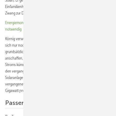
Solar). Er geht davon aus, dass der Solarausbau auf
Einfamilienhausdächern weitgehend zum Erliegen kommt, wenn der
Zwang zur Direktvermarktung kommen sollte.
Energiemonitoring zeigt: Starker Ausbau der Erneuerbaren weiterhin
notwendig
Körnig verweist auf eine Umfrage von Yougov. Demzufolge würden
sich nur noch 40 Prozent derjenigen Immobilienbesitzer, die
grundsätzlich eine solche Investition vorhaben, eine Solaranlage
anschaffen, wenn sie sich um die Vermarktung des überschüssigen
Stroms kümmern müssten. Die Einschnitte treffen auf eine ohnehin in
den vergangenen zwei Jahren stark rückläufige Nachfrage nach
Solaranlagen im Heimsegment. Dieses Marktsegment ging in den
vergangenen zwei Jahren von rund acht Gigawatt auf etwa fünf
Gigawatt pro Jahr zurück.
Passende Prozesse fehlen