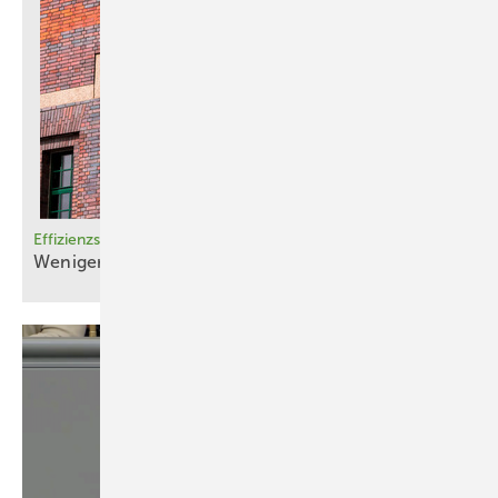
Effizienzstandard 40 für Nichtwohngebäude
Weniger Verbrauch, mehr
­Förderung