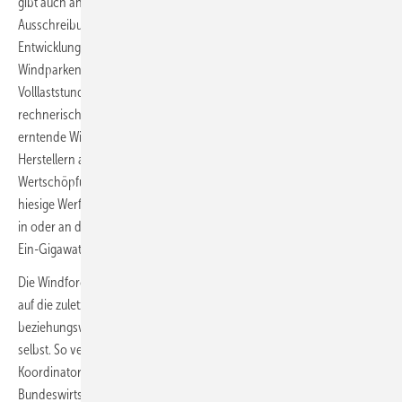
gibt auch andere Instrumente für eine sinnvolle 2026er
Ausschreibung“, sagte Assheuer. Zugleich müssten künftige
Entwicklungsflächen so ausgelegt sein, dass sie mehr Energie aus den
Windparkentwicklungszonen gewinnen lassen und wieder
Volllaststunden von mindestens 4.000 im Jahr ermöglichen – also
rechnerisch fast zur Hälfte der 8.760 Jahresstunden auf Volllast
erntende Windturbinen. Und um im Wettbewerb mit internationalen
Herstellern aus Asien auch eine weiterhin europäische
Wertschöpfung garantieren zu können, solle die Politik nicht mehr die
hiesige Werften überfordernden Zwei-Gigawatt-Umspannplattformen
in oder an den Offshore-Windparks verlangen, sondern nur noch
Ein-Gigawatt-Plattformen.
Die Windforce zeigte gleichwohl die große Bandbreite der Blickwinkel
auf die zuletzt unter stockenden Auftragseingängen leidende Branche
beziehungsweise auf unterschiedliche Perspektiven in der Branche
selbst. So versprach der per Video zugeschaltete Maritime
Koordinator der Bundesregierung, Christoph Ploss aus dem
Bundeswirtschaftsministerium, das Reformjahr 2026 als