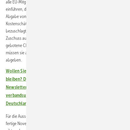
alle EU-Mitgliedsstaaten vorgegebenes Differenzvertragssystem (CFD)
einführen, das die Projektierenden in den Ausschreibungen zur
Abgabe von Vergütungsforderungen auf Basis realistischer Projekt-
Kostenschätzungen zwingt. Die im künftigen CFD-System
bezuschlagten Projekte erhalten dann einen ausgleichenden
Zuschuss auf im freien Stromhandel erzielte Preise, die tiefer als der
gebotene CFD-Preis sind. Sind die Stromhandelspreise aber höher,
müssen sie alle Einnahmen oberhalb des bezuschlagten CFD-Preises
abgeben.
Wollen Sie über die Energiewende auf dem Laufenden
bleiben? Dann abonnieren Sie einfach den kostenlosen
Newsletter von ERNEUERBARE ENERGIEN – dem größten
verbandsunabhängigen Magazin für erneuerbare Energien in
Deutschland!
Für die Ausschreibung von 2,5 GW brauche es nicht notwendig eine
fertige Novellierung des WindSeeG und die Einführung des CFD: „Es