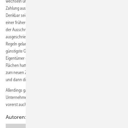
wechseln und nur die schon vorab fällige erste Zehn-Prozent-
Zahlung aus dem Milliardengebot als Verlust abschreiben zu müssen.
Denkbar seien drei unterschiedliche Regelungen. Eine könne gemäß
einer früheren Regelung im ersten Übergangsgesetz zur Einführung
der Ausschreibungen erfolgen: Damals waren schon
ausgeschriebene Projekte neu in die Ausschreibung nach den neuen
Regeln gelangt. Bieten durfte jedes Unternehmen dafür. Wer das
günstigste Gebot abgegeben hatte erhielt den Zuschlag. Doch die
Eigentümer der schon vorher erfolgten ersten Zuschläge für die
Flächen hatten ein Ersteintrittsrecht: Sie durften den zweiten Zuschlag
zum neuen Zuschlagspreis auf Wunsch für sich in Anspruch nehmen
und dann die Flächen wieder zur Projektierung übernehmen.
Allerdings gab es auf dem Podium seitens anderer dort vertretener
Unternehmen zu der von Kany für Total vertretenen Opt-In-Lösung
vorerst auch Widerspruch.
Autoren: