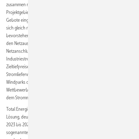
zusammen mit BP in einer Ausschreibungsrunde mit vier
Projektgebieten für 7 GW Nennleistung 12,6 Milliarden Euro als
Gebote eingesetzt, davon 5,8 Milliarden Euro alleine Total. Nun hätten
sich gleich mehrere Bedingungen unvorhersehbar verschlechtert: Die
bevorstehende Einrichtung eines Seeübungsgebietes des Militärs, die
den Netzausbau aufgrund fälliger Umverlegungen von
Netzanschlusskabeln verzögere, die Einführung eines
Industriestrompreises mit einer Absicherung eines Fünf-Cent-
Zieltiefpreises, die den sogenannten PPA als langfristige
Stromlieferverträge zwischen Industrieunternehmen und Offshore-
Windparks die Attraktivität nehme – und die relative
Wettbewerbsungleichheit mit künftig CFD-geförderten Projekten auf
dem Strommarkt.
Total Energies Renewables Deutschland fordere daher eine Opt-In-
Lösung, deutete Kansy an: Die Regierung müsse den Bietern der Jahre
2023 bis 2025 mit Zuschlägen aus Negativgebotsausschreibungen ein
sogenanntes Opt-In erlauben, freiwillig in die CFD-Vergütung zu