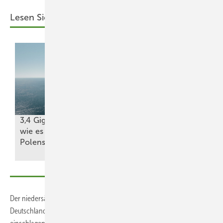
Lesen Sie auch:
Auf ein Wort
Wer das
3,4 Gigawatt, drei Projekte –
Netz hat,
wie es mit Meereswindkraft vor
hat die
Polens Küste weiter
geht
Macht
Der niedersächsische Ministerpräsident Olaf Lies wiederum warnte,
Deutschland dürfe auch bei Offshore-Windkraft nun nicht den Weg