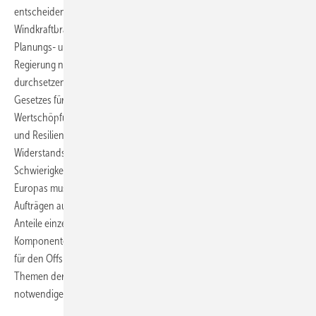
entscheidendes Jahr für die Neuausrichtung der Offshore-
Windkraftbranche politisch zu gestalten. Um für die Branche
Planungs- und Investitionssicherheit zu schaffen, werde die
Regierung nicht nur noch in diesem Jahr die WindSeeG-Novelle
durchsetzen, sondern durch Umsetzung des europäischen NZIA-
Gesetzes für die Besserwertung höherer europäischer
Wertschöpfungsanteile bei den Projektzuschlägen die Unabhängigkeit
und Resilienz der Offshore-Windstromerzeugung stärken. Die
Widerstandsfähigkeit der Lieferkette für Windkrafttechnik gegen
Schwierigkeiten bei Komponenten-Zulieferungen von außerhalb
Europas muss gemäß NZIA beispielsweise durch eine Verteilung von
Aufträgen auf mehrere Zulieferer und durch geringe nicht zu hohe
Anteile einzelner nichteuropäischer Länder an einzelnen
Komponenten. Auch der Ausbau der Häfen als „zentrale Grundlage“
für den Offshore-Windenergie-Ausbau sei eines der zahlreichen
Themen der Offshore-Windkraft, für das die Bundesregierung die
notwendigen Schritte noch in diesem Jahr angehen müsse.