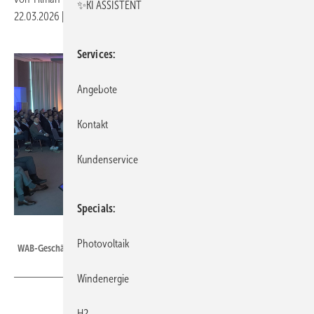
✨KI ASSISTENT
22.03.2026
|
Druckvorschau
Services
Angebote
Kontakt
Kundenservice
Specials
Tilman Weber
Photovoltaik
WAB-Geschäftsführer Markus Nölke bei der Windforce 2026
Windenergie
H2