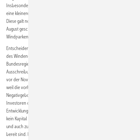
Insbesondere müsse die Bundesregierung aber nun schnell noch
eine kleinere Offshore-Windkraft-Ausschreibung für 2026 zusagen.
Diese galt noch zu Ende 2025 als zugesagt und soll die im vorigen
August gescheiterte Ausschreibung von 2,5 GW auf zwei
Windparkentwicklungsflächen nachholen.
Entscheidend dafür werde sein, sagte Assheuer, dass die Novellierung
des Windenergie-auf-See-Gesetzes (WindSeeG) wie zuletzt von der
Bundesregierung verspätet zugesagt noch 2026 erfolge, aber eine
Ausschreibung mit einer eigenen geänderten Wettbewerbsregel noch
vor der Novellierung stattfinde. Die Reform des WindSeeG steht an,
weil die vorherigen Ausschreibungen mit sogenannten
Negativgeboten zuletzt an komplett ausbleibenden Geboten von
Investoren oder Projektierern scheiterten, die für das
Entwicklungsrecht eines Windparks anders als noch 2023 und 2024
kein Kapital mehr ohne gesicherte Mindestvergütung einsetzen wollen
und auch zu keinen Zahlungen für dieses Entwicklungsrecht mehr
bereit sind. Die Novelle wird ein von der Europäischen Union (EU) für