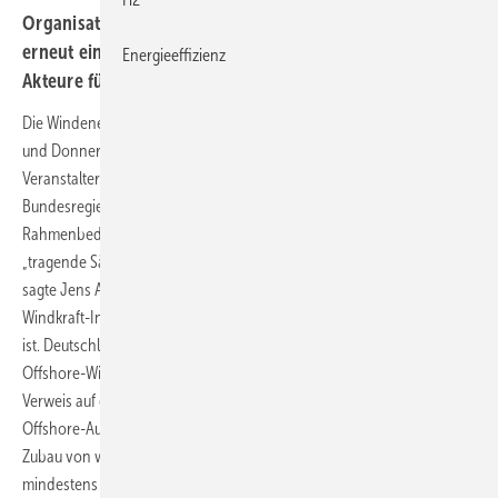
Organisation der Meereswindkraft-Industrie WAB hat
erneut eine Ausschreibung noch 2026 verlangt. Andere
Energieeffizienz
Akteure fürchten um Projektfinanzierungen.
Die Windenergiekonferenz Windforce in Bremerhaven vom Mittwoch
und Donnerstag in der vorletzten Märzwoche war nach Ansicht ihrer
Veranstalter auch eine Plattform für klare Forderungen an die
Bundesregierung: Durch „vielleicht zukünftig verbesserte
Rahmenbedingungen“ sei die Windenergie auf See mehr denn je als
„tragende Säule der Energiewende“ in Deutschland wahrzunehmen,
sagte Jens Assheuer – der Vorstandsvorsitzende des Offshore-
Windkraft-Industrienetzwerks WAB, die Veranstalterin der Windforce
ist. Deutschland habe das Potenzial weiterhin eine führende Rolle im
Offshore-Windkraftausbau in Europa zu spielen, sagte Assheuer mit
Verweis auf die hinter den Plänen Großbritanniens weitreichendsten
Offshore-Ausbauziele auf dem Kontinent. Sie sehen bis 2030 einen
Zubau von weiteren 20 Gigawatt (GW) auf dann 30 GW bis 2030,
mindestens 40 oder gar 50 GW bis 2035 sowie 70 GW bis 2045 vor.