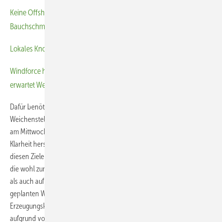
Keine Offshore-Ausschreibung 2026? WAB-Chef: „Wir haben
Bauchschmerzen damit“
Lokales Knowhow für Meeresenergie
Windforce hakt 2024-Tief als Jahr falscher Auktionsregeln ab und
erwartet Wende
Dafür benötige es nun allerdings mehrere entscheidende
Weichenstellungen, deutete Assheuer in seiner Eröffnungsansprache
am Mittwoch an, zu denen die Politik aus Berlin bislang noch keine
Klarheit herstellte. So müsse Deutschland einen realistischen Weg zu
diesen Zielen finden, sagte der WAB-Führende – mit Blick sowohl auf
die wohl zumindest bis 2030 nicht mehr erreichbaren Zubauvolumen,
als auch auf die in der deutschen äußeren Seezone sehr dicht
geplanten Windturbinenerrichtungen, die solch großen
Erzeugungskapazitäten die Effizienz der Windstromerzeugung
aufgrund von zu viel Windschatten zwischen den Parks opfert.