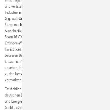
einschlagen, der Energie teuer mache, „sondern am Ende bezahlbar
und verlässlich“. Auch werde die Energietechnik produzierende
Industrie in Deutschland künftig mit der Produktion auch von Zwei-
Gigawatt-Umspannplattformen durchaus zurechtkommen können.
Sorge mache ihm allerdings die Einführung des CFD-
Ausschreibungssystems schon zu einem Zeitpunkt, an dem es nur für
3 von 16 GW bereits in Ausschreibungen bezuschlagten künftigen
Offshore-Windparkkapazitäten bereits finale
Investitionsentscheidungen (FID) gebe. Bei mutmaßlich künftig
besseren Bedingungen durch die CFD-Ausschreibungen könnten
tatsächlich Windparkentwickler es als nicht mehr wirtschaftlich
ansehen, ihren Grünstrom auf dem freien Strommarkt in Konkurrenz
zu den besser geförderten CFD-Windpark-Strommengen zu
vermarkten.
Tatsächlich deutete Stefan Kansy als Director Business bei der
deutschen Erneuerbare-Energien-Abteilung des französischen Öl-
und Energiekonzerns Total, Total Energies Renewables Deutschland
GmbH, es an, dass die FID nicht gesichert sind: Total hatte 2023