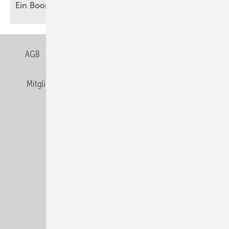
Ein Booster für
Akzeptanz
AGB
Datenschutz
Gentner Verlag
Impressum
Mitgliedschaften und Engagement
Privacy Manager
Veranstaltungen / Webinare
© Alfons W. Gentner Verlag GmbH & Co. KG