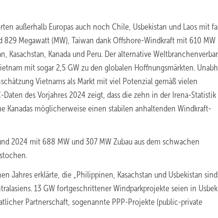
Werten außerhalb Europas auch noch Chile, Usbekistan und Laos mit fa
nd 829 Megawatt (MW), Taiwan dank Offshore-Windkraft mit 610 MW
an, Kasachstan, Kanada und Peru. Der alternative Weltbranchenverba
h Vietnam mit sogar 2,5 GW zu den globalen Hoffnungsmärkten. Unab
nschätzung Vietnams als Markt mit viel Potenzial gemäß vielen
ten des Vorjahres 2024 zeigt, dass die zehn in der Irena-Statistik
 Kanadas möglicherweise einen stabilen anhaltenden Windkraft-
3 und 2024 mit 688 MW und 307 MW Zubau aus dem schwachen
estochen.
Jahres erklärte, die „Philippinen, Kasachstan und Usbekistan sind
alasiens. 13 GW fortgeschrittener Windparkprojekte seien in Usbek
aatlicher Partnerschaft, sogenannte PPP-Projekte (public-private