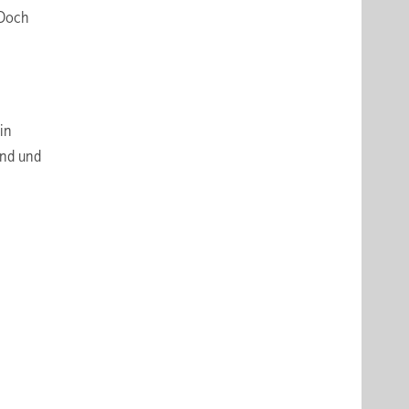
 Doch
in
and und