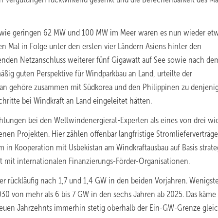
ie geringen 62 MW und 100 MW im Meer waren es nun wieder et
en Mal in Folge unter den ersten vier Ländern Asiens hinter den
enden Netzanschluss weiterer fünf Gigawatt auf See sowie nach de
ig guten Perspektive für Windparkbau an Land, urteilte der
pan gehöre zusammen mit Südkorea und den Philippinen zu denjeni
chritte bei Windkraft an Land eingeleitet hätten.
ungen bei den Weltwindenergierat-Experten als eines von drei wi
enen Projekten. Hier zählen offenbar langfristige Stromlieferverträge
m in Kooperation mit Usbekistan am Windkraftausbau auf Basis strate
it internationalen Finanzierungs-Förder-Organisationen.
 rückläufig nach 1,7 und 1,4 GW in den beiden Vorjahren. Wenigst
30 von mehr als 6 bis 7 GW in den sechs Jahren ab 2025. Das käme
 neuen Jahrzehnts immerhin stetig oberhalb der Ein-GW-Grenze gleic