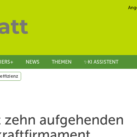
Ang
IERS+
NEWS
THEMEN
✨KI ASSISTENT
effizienz
t zehn aufgehenden
raftfirmament