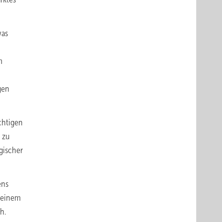
was
m
gen
chtigen
 zu
gischer
ens
 einem
h.