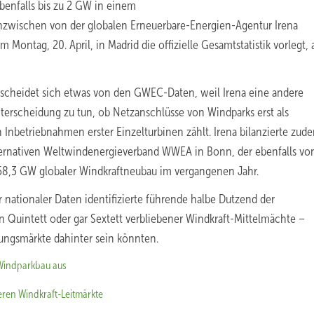
benfalls bis zu 2 GW in einem
 Inzwischen von der globalen Erneuerbare-Energien-Agentur Irena
ontag, 20. April, in Madrid die offizielle Gesamtstatistik vorlegt,
erscheidet sich etwas von den GWEC-Daten, weil Irena eine andere
nterscheidung zu tun, ob Netzanschlüsse von Windparks erst als
Inbetriebnahmen erster Einzelturbinen zählt. Irena bilanzierte zud
ernativen Weltwindenergieverband WWEA in Bonn, der ebenfalls vo
58,3 GW globaler Windkraftneubau im vergangenen Jahr.
nationaler Daten identifizierte führende halbe Dutzend der
 Quintett oder gar Sextett verbliebener Windkraft-Mittelmächte –
ungsmärkte dahinter sein könnten.
-Windparkbau aus
eren Windkraft-Leitmärkte