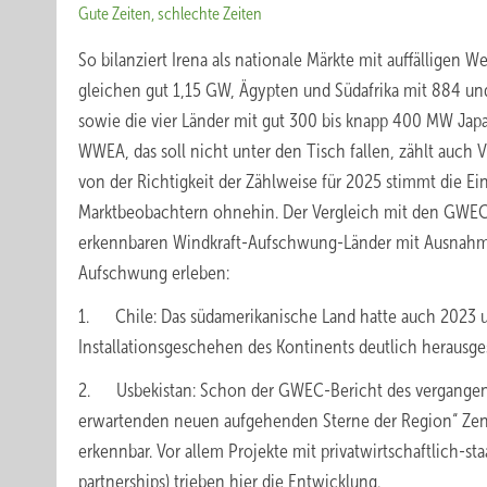
Gute Zeiten, schlechte Zeiten
So bilanziert Irena als nationale Märkte mit auffälligen 
gleichen gut 1,15 GW, Ägypten und Südafrika mit 884 u
sowie die vier Länder mit gut 300 bis knapp 400 MW Jap
WWEA, das soll nicht unter den Tisch fallen, zählt auc
von der Richtigkeit der Zählweise für 2025 stimmt die Ei
Marktbeobachtern ohnehin. Der Vergleich mit den GWEC-Da
erkennbaren Windkraft-Aufschwung-Länder mit Ausnahme
Aufschwung erleben:
1. Chile: Das südamerikanische Land hatte auch 202
Installationsgeschehen des Kontinents deutlich herausg
2. Usbekistan: Schon der GWEC-Bericht des vergangenen 
erwartenden neuen aufgehenden Sterne der Region“ Zentr
erkennbar. Vor allem Projekte mit privatwirtschaftlich-st
partnerships) trieben hier die Entwicklung.