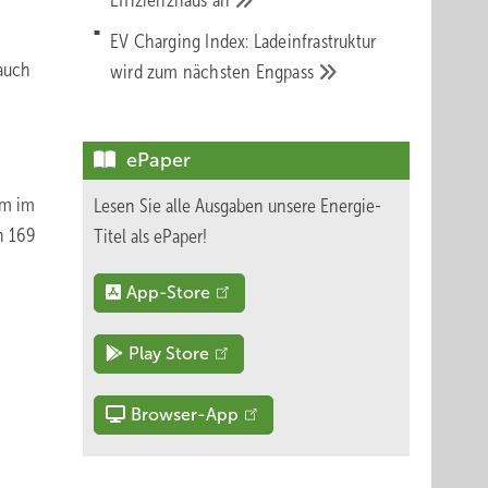
Effizienzhaus
an
EV Charging Index: Ladeinfrastruktur
 auch
wird zum nächsten
Engpass
ePaper
em im
Lesen Sie alle Ausgaben unsere Energie-
n 169
Titel als ePaper!
App-Store
Play Store
Browser-App