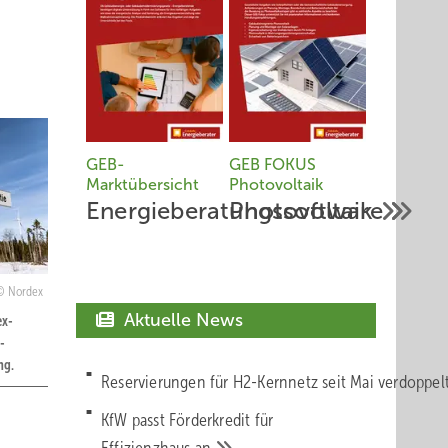
GEB-
GEB FOKUS
Marktübersicht
Photovoltaik
Energieberatungssoftware
Photovoltaik
Nordex
Aktuelle News
ex-
-
ng.
Reservierungen für H2-Kernnetz seit Mai verdoppe
KfW passt Förderkredit für