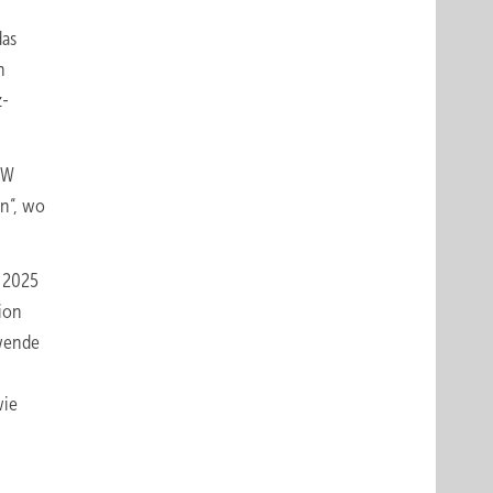
das
n
z-
MW
n“, wo
b 2025
ion
ewende
wie