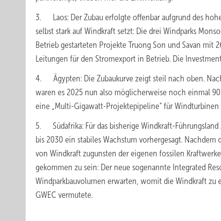
3. Laos: Der Zubau erfolgte offenbar aufgrund des hoh
selbst stark auf Windkraft setzt: Die drei Windparks Mo
Betrieb gestarteten Projekte Truong Son und Savan mit
Leitungen für den Stromexport in Betrieb. Die Investme
4. Ägypten: Die Zubaukurve zeigt steil nach oben. Na
waren es 2025 nun also möglicherweise noch einmal 9
eine „Multi-Gigawatt-Projektepipeline“ für Windturbinen 
5. Südafrika: Für das bisherige Windkraft-Führungslan
bis 2030 ein stabiles Wachstum vorhergesagt. Nachdem der
von Windkraft zugunsten der eigenen fossilen Kraftwerk
gekommen zu sein: Der neue sogenannte Integrated Reso
Windparkbauvolumen erwarten, womit die Windkraft zu e
GWEC vermutete.