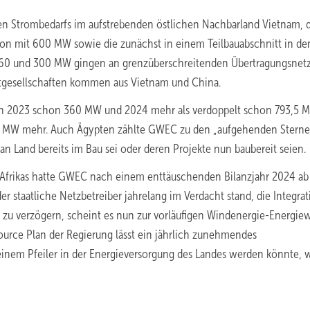
en Strombedarfs im aufstrebenden östlichen Nachbarland Vietnam, 
nsoon mit 600 MW sowie die zunächst in einem Teilbauabschnitt in de
 260 und 300 MW gingen an grenzüberschreitenden Übertragungsnet
ntgesellschaften kommen aus Vietnam und China.
ch 2023 schon 360 MW und 2024 mehr als verdoppelt schon 793,5 
0 MW mehr. Auch Ägypten zählte GWEC zu den „aufgehenden Sterne
an Land bereits im Bau sei oder deren Projekte nun baubereit seien.
d Afrikas hatte GWEC nach einem enttäuschenden Bilanzjahr 2024 a
 staatliche Netzbetreiber jahrelang im Verdacht stand, die Integrat
e zu verzögern, scheint es nun zur vorläufigen Windenergie-Energi
urce Plan der Regierung lässt ein jährlich zunehmendes
inem Pfeiler in der Energieversorgung des Landes werden könnte, 