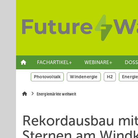
Springe
Skip
Skip
zum
to
to
Hauptinhalt
main
site
navigation
search
FACHARTIKEL+
WEBINARE+
DOSS
Photovoltaik
Windenergie
H2
Energie
Energiemärkte weltweit
Rekordausbau mi
Sternen am Windk