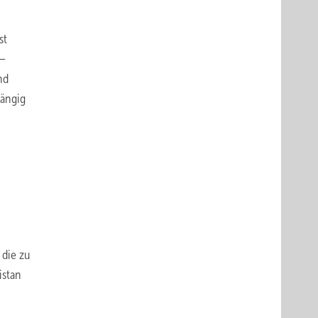
st
 –
nd
hängig
 die zu
istan