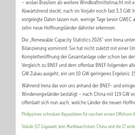
– wobei Brasilien als weitere Windkraftmittelmacht mit e
Abwärtstrend steckt, nach im Vorjahr noch fast 3,3 GW.
vorgelegte Daten lassen nun, wenige Tage bevor GWEC am M
zehn neue Hoffnungsländer dahinter erkennen.
Die „Renewable Capacity Statistics 2026“ von Irena unt
Bilanzierung vornimmt. Sie hat nicht zuletzt mit einer U
Kompletteröffnung der Gesamtanlage oder schon bei den 
Vergleich zu BNEF und dem offenbar BNEF folgenden alt
GW Zubau ausgeht, ein um 10 GW geringeres Ergebnis: 1
Während Irena das von uns anhand der BNEF- und einiger 
Windenergieländer bestätigt – nach China mit 119 GW ein
offenbart sich nun auch, welche Länder die neuen Hoffn
Philippinen schreiben Kapazitäten für raschen ersten Offshore
Stabile 117 Gigawatt, kein Marktwachstum: China und die 17 and