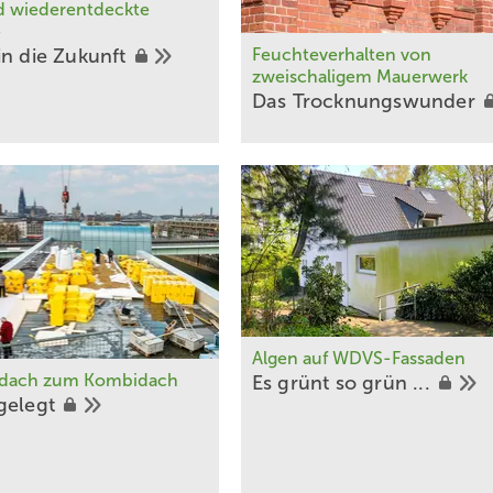
 wiederentdeckte
e
in die
Zukunft
Feuchteverhalten von
zweischaligem Mauerwerk
Das
Trocknung swunder
Algen auf WDVS-Fassaden
tdach zum Kombidach
Es grünt so grün
...
gelegt