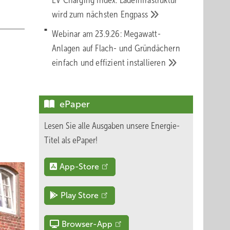
EV Charging Index: Ladeinfrastruktur
wird zum nächsten
Engpass
Webinar am 23.9.26: Megawatt-
Anlagen auf Flach- und Gründächern
einfach und effizient
installieren
ePaper
Lesen Sie alle Ausgaben unsere Energie-
Titel als ePaper!
App-Store
Play Store
Browser-App