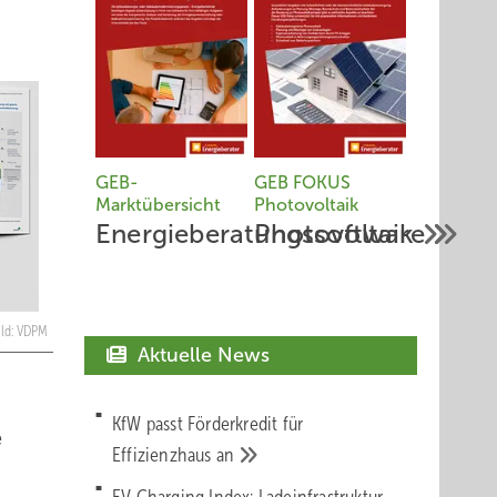
GEB-
GEB FOKUS
Marktübersicht
Photovoltaik
Energieberatungssoftware
Photovoltaik
ild: VDPM
Aktuelle News
KfW passt Förderkredit für
e
Effizienzhaus
an