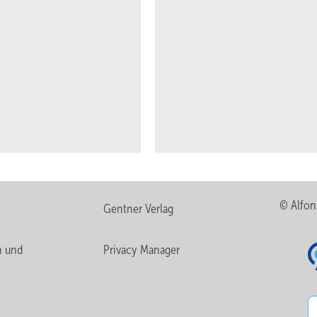
© Alfon
Gentner Verlag
n und
Privacy Manager