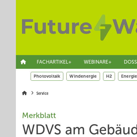
Springe
Skip
Skip
zum
to
to
Hauptinhalt
main
site
navigation
search
FACHARTIKEL+
WEBINARE+
DOSS
Photovoltaik
Windenergie
H2
Energie
Service
Merkblatt
WDVS am Gebäude