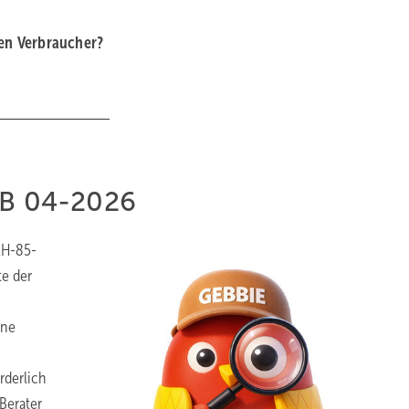
ten Verbraucher?
EB 04-2026
EH-85-
te der
ine
rderlich
Berater