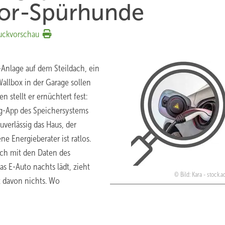
nsor-Spürhunde
uckvorschau
Anlage auf dem Steildach, ein
llbox in der Garage sollen
stellt er ernüchtert fest:
ng-App des Speichersystems
uverlässig das Haus, der
e Energieberater ist ratlos.
eich mit den Daten des
as E-Auto nachts lädt, zieht
Bild: Kara - stock
t davon nichts. Wo