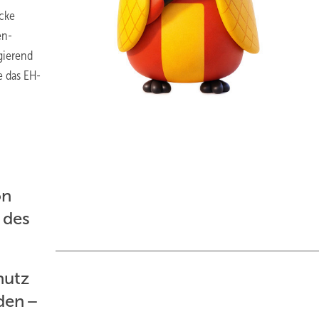
ecke
en­
igierend
e das EH-
on
 des
hutz
den –