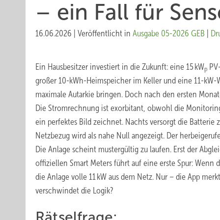
– ein Fall für Se
16.06.2026
|
Veröffentlicht in
Ausgabe 05-2026 GEB
|
Dr
Ein Hausbesitzer investiert in die Zukunft: eine 15 kW
PV-
p
großer 10-kWh-Heimspeicher im Keller und eine 11-kW-Wa
maximale Autarkie bringen. Doch nach den ersten Monaten 
Die Stromrechnung ist exorbitant, obwohl die Monitori
ein perfektes Bild zeichnet. Nachts versorgt die Batterie z
Netzbezug wird als nahe Null angezeigt. Der herbeigerufen
Die Anlage scheint mustergültig zu laufen. Erst der Abgl
offiziellen Smart Meters führt auf eine erste Spur: Wenn d
die Anlage volle 11 kW aus dem Netz. Nur – die App merk
verschwindet die Logik?
Rätselfrage: