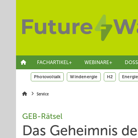
Springe
Skip
Skip
zum
to
to
Hauptinhalt
main
site
navigation
search
FACHARTIKEL+
WEBINARE+
DOSS
Photovoltaik
Windenergie
H2
Energie
Service
GEB-Rätsel
Das Geheimnis de