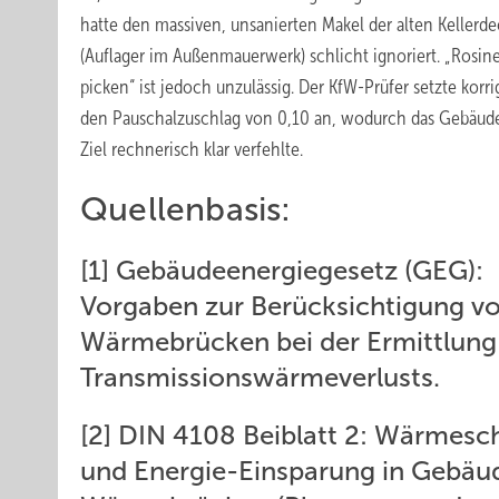
hatte den massiven, unsanierten Makel der alten Kellerd
(Auflager im Außenmauerwerk) schlicht ignoriert. „Rosin
picken“ ist jedoch unzulässig. Der KfW-Prüfer setzte korr
den Pauschalzuschlag von 0,10 an, wodurch das Gebäud
Ziel rechnerisch klar verfehlte.
Quellenbasis:
[1] Gebäudeenergiegesetz (GEG):
Vorgaben zur Berücksichtigung v
Wärme­brücken bei der Ermittlung
Transmissionswärmeverlusts.
[2] DIN 4108 Beiblatt 2: Wärmesc
und Energie-Einsparung in ­Gebäu