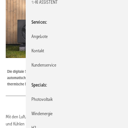
✨KI ASSISTENT
Services
Angebote
Kontakt
Bild: Qvantum
Kundenservice
Die digitale Steuerung der Systeme ermöglicht eine Fernüberwachung und
automatische Updates („Over-the-Air“). Zudem lassen sie sich in
thermische Netze integrieren.
Specials
Photovoltaik
Windenergie
Mit den Luft/Wasser-Wärmepumpen der
QA-Serie
zum Heizen
und Kühlen in Kombination mit der thermischen Batterie QH bietet
H2