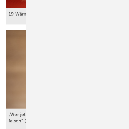
19 Wärmepumpen für die
Allianz-Arena
„Wer jetzt eine Wärme­pumpe kauft, macht nichts
falsch“