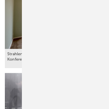
Strahlend heizen: Infrarotheizungsbranche lädt zu
Konferenz
ein