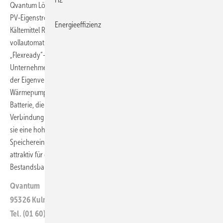
Qvantum Lösungen für die optimale Nutzung flexibler Stromtarife und
PV-Eigenstrom. Die Wärmepumpen der QA-Serie mit natürlichem
Energieeffizienz
Kältemittel R290 und die thermische Batterie QH ermöglichen eine
vollautomatische Optimierung der Betriebskosten. Mit der
„Flexready“-Funktionalität und der Super-Charge-Technologie, so das
Unternehmen, wird entweder der günstigste Strompreis genutzt oder
der Eigenverbrauch aus der PV-Anlage maximiert. Das Herzstück der
Wärmepumpen ist die patentierte QH-Inneneinheit – eine thermische
Batterie, die Wärme flexibel speichert und nutzt. Besonders in
Verbindung mit flexiblen Stromtarifen oder PV-Eigenstrom ermöglicht
sie eine hohe Effizienz. Einfache Installation, modulare
Speichereinheiten und flexible Leistungsklassen sollen die Systeme
attraktiv für den Einsatz in nahezu allen Neubauten und in
Bestandsbauten machen.
ab
Qvantum
95326 Kulmbach
Tel. (01 60) 3 60 55 03