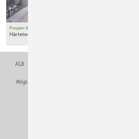
Propan-Wärmepumpen bei Stromausfall
Härtetest für
Monoblock-Geräte
AGB
Datenschutz
Gentner Verlag
Impressum
Mitgliedschaften und Engagement
Privacy Manager
Veranstaltungen / Webinare
© Alfons W. Gentner Verlag GmbH & Co. KG