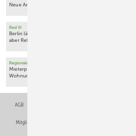
Neue Ansiedlung von
Industrie
Red III
Berlin lässt schnelle Meereswindparks zu, vergisst
aber
Reform
Regionale Energiewende
Mieterprojekt in Köln liefert PV-Strom für 435
Wohnungen
AGB
Datenschutz
Gentner Verlag
Impressum
Mitgliedschaften und Engagement
Privacy Manager