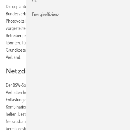
Die geplante Reform der Netzentgelte droht nach Einschätzung des
Bundesverbands Solarwirtschaft (BSW-Solar) den Ausbau der
Energieeffizienz
Photovoltaik in Deutschland auszubremsen. Anlass sind die jüngst
vorgestellten Pläne der Bundesnetzagentur, die insbesondere
Betreiber privater Solaranlagen mit Batteriespeichern stärker belasten
könnten. Für typische Prosumer-Haushalte seien zusätzliche
Grundkosten von bis zu 150 Euro jährlich möglich, erklärte der
Verband.
Netzdienlichkeit berücksichtigen
Der BSW-Solar kritisiert, dass die Vorschläge weder netzdienliches
Verhalten honorierten noch den Beitrag dezentraler Speicher zur
Entlastung der Stromnetze ausreichend berücksichtigten. Gerade in
Kombination mit E-Autos und Wärmepumpen könnten Solaranlagen
helfen, bestehende Netzinfrastruktur effizienter zu nutzen und den
Netzausbaubedarf zu senken. Zugleich verweist die Branche auf
bereits gestiegene regulatorische Belastungen, etwa durch Smart-