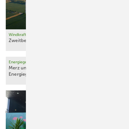
Windkraftzubau
Zweitbestes
Halbjahr
Energiegesetze
Merz und Minister einigen sich auf erste
Energiegesetze