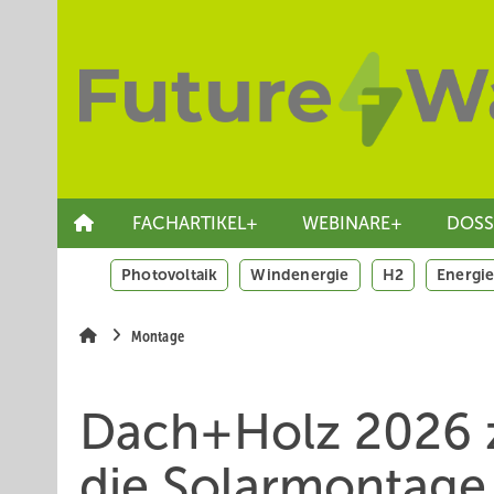
Springe
Skip
Skip
zum
to
to
Hauptinhalt
main
site
navigation
search
FACHARTIKEL+
WEBINARE+
DOSS
Photovoltaik
Windenergie
H2
Energie
Montage
Dach+Holz 2026 z
die Solarmontage