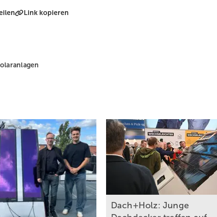
eilen
Link kopieren
olaranlagen
Dach+Holz: Junge