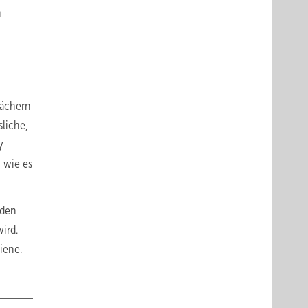
n
dächern
sliche,
y
 wie es
 den
ird.
iene.