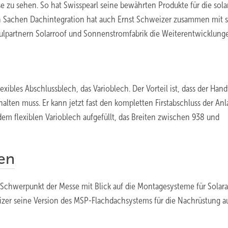
 zu sehen. So hat Swisspearl seine bewährten Produkte für die sola
in Sachen Dachintegration hat auch Ernst Schweizer zusammen mit 
lpartnern Solarroof und Sonnenstromfabrik die Weiterentwicklung
lexibles Abschlussblech, das Varioblech. Der Vorteil ist, dass der Han
alten muss. Er kann jetzt fast den kompletten Firstabschluss der Anl
em flexiblen Varioblech aufgefüllt, das Breiten zwischen 938 und
en
Schwerpunkt der Messe mit Blick auf die Montagesysteme für Solar
eizer seine Version des MSP-Flachdachsystems für die Nachrüstung a