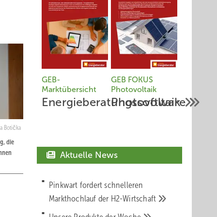
GEB-
GEB FOKUS
Marktübersicht
Photovoltaik
Energieberatungssoftware
Photovoltaik
a Botička
g, die
ennen
Aktuelle News
Pinkwart fordert schnelleren
Markthochlauf der
H2-Wirtschaft