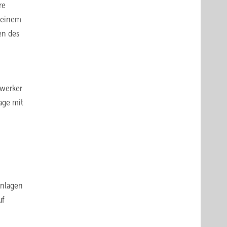
re
seinem
en des
dwerker
age mit
anlagen
uf