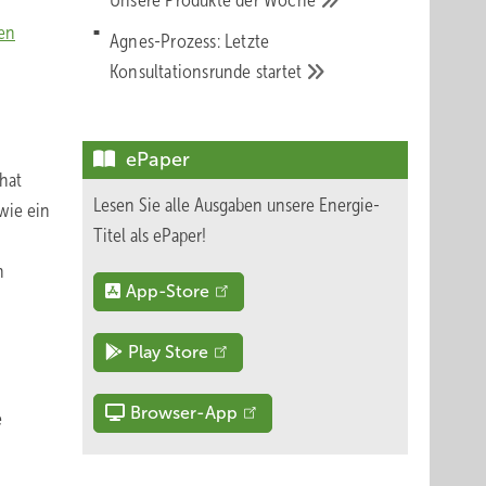
Unsere Produkte der
Woche
sen
Agnes-Prozess: Letzte
Konsultationsrunde
startet
ePaper
 hat
Lesen Sie alle Ausgaben unsere Energie-
wie ein
Titel als ePaper!
h
App-Store
Play Store
Browser-App
e