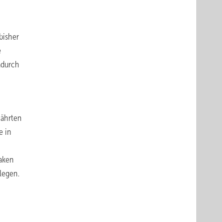
bisher
e
adurch
währten
e in
aken
legen.