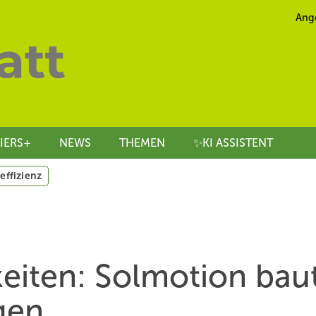
Ang
IERS+
NEWS
THEMEN
✨KI ASSISTENT
effizienz
keiten: Solmotion bau
gen