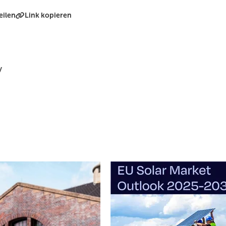
eilen
Link kopieren
V