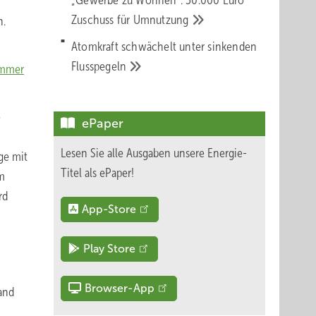
„Gewerbe zu Wohnen“: 30.000 Euro
Zu­schuss für
Um­nut­zung
n.
Atomkraft schwächelt unter sinkenden
Flusspegeln
immer
e
ePaper
Lesen Sie alle Ausgaben unsere Energie-
ge mit
Titel als ePaper!
em
rd
App-Store
Play Store
Browser-App
and