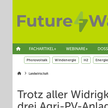
Springe
Skip
Skip
zum
to
to
Hauptinhalt
main
site
navigation
search
FACHARTIKEL+
WEBINARE+
DOSS
Photovoltaik
Windenergie
H2
Energie
Landwirtschaft
Trotz aller Widrig
drei Agri-PV-Anla