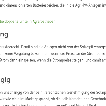
end dimensionierten Batteriespeicher, die in die Agri-PV-Anlagen int
ie doppelte Ernte in Agrarbetrieben
ung
marktgerecht. Damit sind die Anlagen nicht von der Solarspitzenreg
lagen keine Vergütung bekommen, wenn die Preise an der Strombörse
 Strom dann einspeisen, wenn die Strompreise steigen, und damit a
gig
en unabhängig von der beihilferechtlichen Genehmigung des Solarp
wir wie viele im Markt gespannt, ob die beihilferechtliche Genehm
 diese Entscheidung nicht weiter forciert“, sagt Michael Kreil.