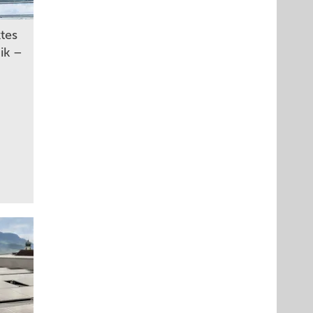
ktes
ik –