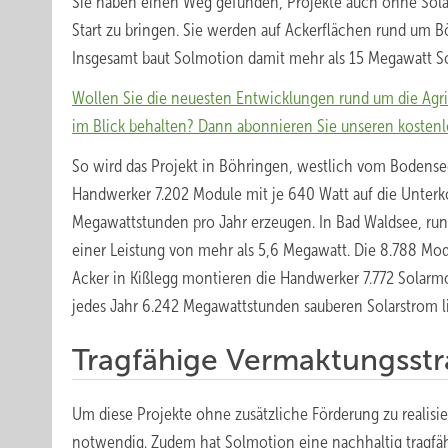
Sie haben einen Weg gefunden, Projekte auch ohne Solar
Start zu bringen. Sie werden auf Ackerflächen rund um 
Insgesamt baut Solmotion damit mehr als 15 Megawatt Sol
Wollen Sie die neuesten Entwicklungen rund um die Agr
im Blick behalten? Dann abonnieren Sie unseren kostenl
So wird das Projekt in Böhringen, westlich vom Bodense
Handwerker 7.202 Module mit je 640 Watt auf die Unterk
Megawattstunden pro Jahr erzeugen. In Bad Waldsee, run
einer Leistung von mehr als 5,6 Megawatt. Die 8.788 Mo
Acker in Kißlegg montieren die Handwerker 7.772 Solarm
jedes Jahr 6.242 Megawattstunden sauberen Solarstrom li
Tragfähige Vermaktungsstr
Um diese Projekte ohne zusätzliche Förderung zu realis
notwendig. Zudem hat Solmotion eine nachhaltig tragfäh