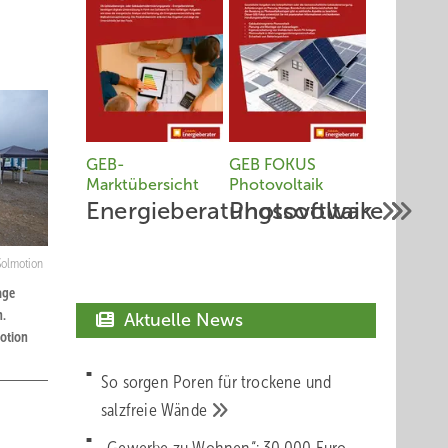
GEB-
GEB FOKUS
Marktübersicht
Photovoltaik
Energieberatungssoftware
Photovoltaik
Solmotion
age
n.
Aktuelle News
otion
So sorgen Poren für trockene und
salzfreie
Wände