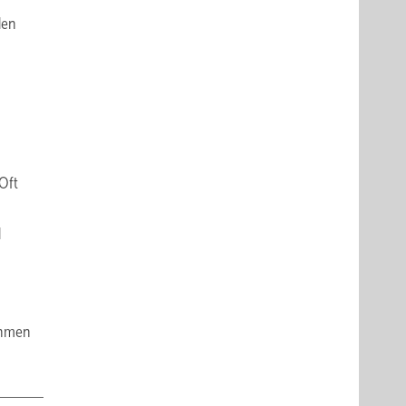
den
Oft
d
nahmen