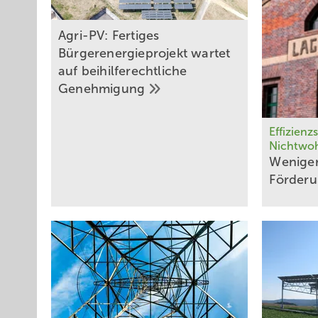
Agri-PV: Fertiges
Bürgerenergieprojekt wartet
auf beihilferechtliche
Genehmigung
Effizienz
Nichtwo
Weniger
­Förder