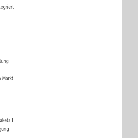
egriert
elung
m Markt
akets 1
igung