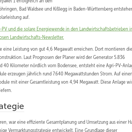
paket 1 erfolgreich an den
Böhringen, Bad Waldsee und Kißlegg in Baden-Württemberg entstehe
arleistung auf.
i-PV und die solare Energiewende in den Landwirtschaftsbetrieben 
osen Landwirtschafts-Newsletter.
e eine Leistung von gut 4,6 Megawatt erreichen. Dort montieren di
onstruktion. Laut Prognosen der Planer wird der Generator 5.836
d 40 Kilometer nördlich vom Bodensee, entsteht eine Agri-PV-Anla
dule erzeugen jährlich rund 7.640 Megawattstunden Strom. Auf ein
odule mit einer Gesamtleistung von 4,94 Megawatt. Diese Anlage wi
efern.
ategie
ieren, war eine effiziente Gesamtplanung und Umsetzung aus einer H
ige Vermarktungsstrategie entwickelt. Eine Grundlage dieser